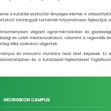
letve a kutatási eszköztár lényeges elemei. A választható
atott tantárgyak tartalmát folyamatosan fejlesztjük, a
i intézményben végzett agrármérnököket és gazdasági
sági és üzleti mesterszakokon, valamint a regionális és
setleg MBA szakokon végeztek.
ományos és innovatív munkára teszi őket képessé. Ez a
sőoktatásban és a kutatással-fejlesztéssel foglalkozó
GEORGIKON CAMPUS