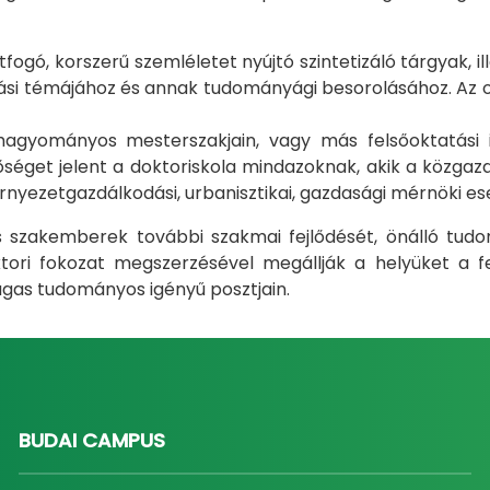
gó, korszerű szemléletet nyújtó szintetizáló tárgyak, il
i témájához és annak tudományági besorolásához. Az okt
m hagyományos mesterszakjain, vagy más felsőoktatás
éget jelent a doktoriskola mindazoknak, akik a közgazda
rnyezetgazdálkodási, urbanisztikai, gazdasági mérnöki e
ás szakemberek további szakmai fejlődését, önálló tud
ri fokozat megszerzésével megállják a helyüket a fel
gas tudományos igényű posztjain.
BUDAI CAMPUS