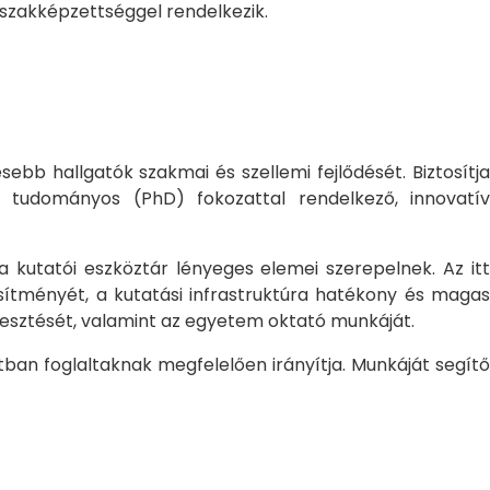
 szakképzettséggel rendelkezik.
bb hallgatók szakmai és szellemi fejlődését. Biztosítj
 tudományos (PhD) fokozattal rendelkező, innovatív
 a kutatói eszköztár lényeges elemei szerepelnek. Az itt
sítményét, a kutatási infrastruktúra hatékony és magas
jlesztését, valamint az egyetem oktató munkáját.
ban foglaltaknak megfelelően irányítja. Munkáját segítő