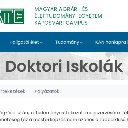
MAGYAR AGRÁR- ÉS
ÉLETTUDOMÁNYI EGYETEM
KAPOSVÁRI CAMPUS
Hallgatói élet
Tudomány
KÁN honlapra l
posvári Campus
Doktori Iskolák
értekezések
Pályázatok
gzése után, a tudományos fokozat megszerzésére felk
hetőség (ez a mesterképzés nem azonos a többciklusú ké