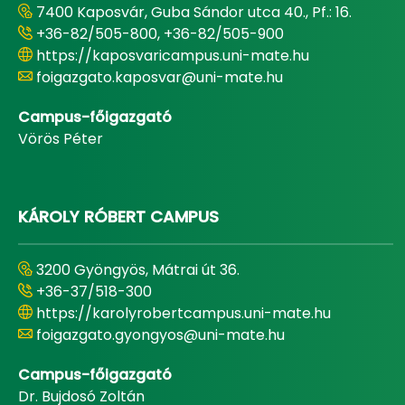
7400 Kaposvár, Guba Sándor utca 40., Pf.: 16.
+36-82/505-800, +36-82/505-900
https://kaposvaricampus.uni-mate.hu
foigazgato.kaposvar@uni-mate.hu
Campus-főigazgató
Vörös Péter
KÁROLY RÓBERT CAMPUS
3200 Gyöngyös, Mátrai út 36.
+36-37/518-300
https://karolyrobertcampus.uni-mate.hu
foigazgato.gyongyos@uni-mate.hu
Campus-főigazgató
Dr. Bujdosó Zoltán