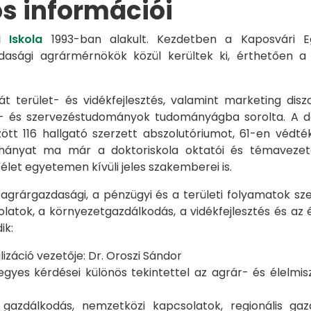
os információi
 Iskola
1993-ban alakult. Kezdetben a Kaposvári Eg
azdasági agrármérnökök közül kerültek ki, érthetően 
át terület- és vidékfejlesztés, valamint marketing disz
s- és szervezéstudományok tudományágba sorolta. A d
zött 116 hallgató szerzett abszolutóriumot, 61-en véd
éhányat ma már a doktoriskola oktatói és témavezet
et egyetemen kívüli jeles szakemberei is.
 agrárgazdasági, a pénzügyi és a területi folyamatok sze
latok, a környezetgazdálkodás, a vidékfejlesztés és az 
ik:
záció vezetője: Dr. Oroszi Sándor
s kérdései különös tekintettel az agrár- és élelmisze
i gazdálkodás, nemzetközi kapcsolatok, regionális 