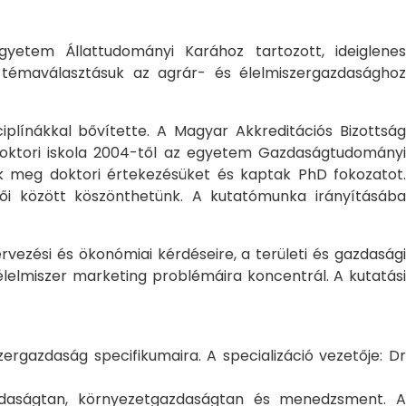
yetem Állattudományi Karához tartozott, ideiglene
a témaválasztásuk az agrár- és élelmiszergazdasághoz
ciplínákkal bővítette. A Magyar Akkreditációs Bizottság
oktori iskola 2004-től az egyetem Gazdaságtudományi
ték meg doktori értekezésüket és kaptak PhD fokozatot.
ői között köszönthetünk. A kutatómunka irányításába
rvezési és ökonómiai kérdéseire, a területi és gazdasági
élelmiszer marketing problémáira koncentrál. A kutatási
rgazdaság specifikumaira. A specializáció vezetője: Dr
gazdaságtan, környezetgazdaságtan és menedzsment. A