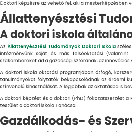
Doktori képzésre az vehető fel, aki a mesterképzésben 
Állattenyésztési Tu
A doktori iskola általán
Az
Állattenyésztési Tudományok Doktori Iskola
széles
intézményünk saját és más felsőoktatási (valamint
szakembereket ad a gazdasági szférának, az innovációs 
A doktori iskola oktatási programjában átfogó, korszerű
tanulmányokat folytatók bekapcsolódnak az érdemi kuta
színvonalú kihasználását. A legjobbak az oktatásba is be
A doktori képzést és a doktori (PhD) fokozatszerzést a
testület a doktori iskola Tanácsa.
Gazdálkodás- és Sze