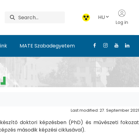
HU
Log in
ink
MATE Szabadegyetem
Last modified: 27. September 2021
észítő doktori képzésben (PhD) és művészeti fokozat
pzés második képzési ciklusával).