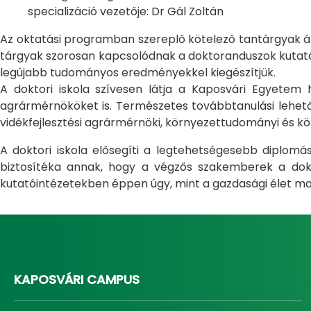
specializáció vezetője: Dr Gál Zoltán
Az oktatási programban szereplő kötelező tantárgyak átfo
tárgyak szorosan kapcsolódnak a doktoranduszok kutatás
legújabb tudományos eredményekkel kiegészítjük.
A doktori iskola szívesen látja a Kaposvári Egyete
agrármérnököket is. Természetes továbbtanulási lehetős
vidékfejlesztési agrármérnöki, környezettudományi és kö
A doktori iskola elősegíti a legtehetségesebb diplom
biztosítéka annak, hogy a végzős szakemberek a dokto
kutatóintézetekben éppen úgy, mint a gazdasági élet ma
KAPOSVÁRI CAMPUS