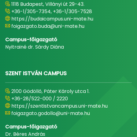
1118 Budapest, Villányi út 29-43.
+36-1/305-7354, +36-1/305-7528
https://budaicampus.uni-mate.hu
foigazgato.buda@uni-mate.hu
Campus-főigazgató
Nyitrainé dr. Sárdy Diána
SZENT ISTVÁN CAMPUS
2100 Gödöllő, Páter Károly utca 1.
+36-28/522-000 / 2220
https://szentistvancampus.uni-mate.hu
foigazgato.godollo@uni-mate.hu
Campus-főigazgató
Dr. Béres András