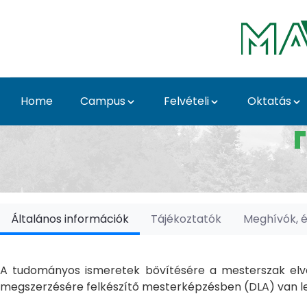
Skip to Main Content
Home
Campus
Felvételi
Oktatás
Doktori Iskolák - Ka
Általános információk
Tájékoztatók
Meghívók, 
A tudományos ismeretek bővítésére a mesterszak elvé
megszerzésére felkészítő mesterképzésben (DLA) van le