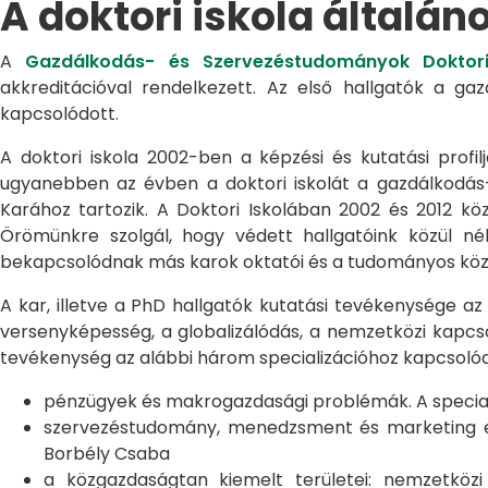
A doktori iskola általán
A
Gazdálkodás- és Szervezéstudományok Doktori
akkreditációval rendelkezett. Az első hallgatók a g
kapcsolódott.
A doktori iskola 2002-ben a képzési és kutatási profilj
ugyanebben az évben a doktori iskolát a gazdálkodá
Karához tartozik. A Doktori Iskolában 2002 és 2012 kö
Örömünkre szolgál, hogy védett hallgatóink közül n
bekapcsolódnak más karok oktatói és a tudományos közél
A kar, illetve a PhD hallgatók kutatási tevékenysége az
versenyképesség, a globalizálódás, a nemzetközi kapcso
tevékenység az alábbi három specializációhoz kapcsolód
pénzügyek és makrogazdasági problémák. A speciali
szervezéstudomány, menedzsment és marketing egye
Borbély Csaba
a közgazdaságtan kiemelt területei: nemzetköz