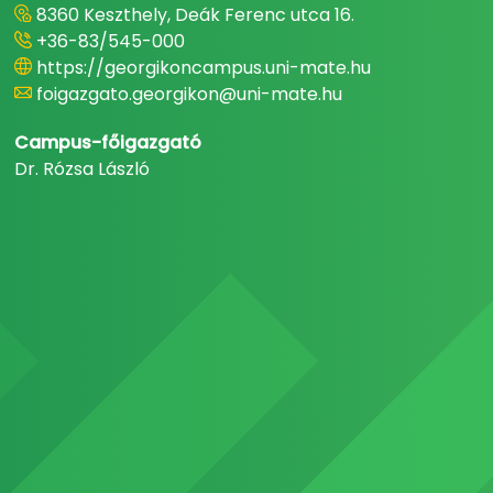
8360 Keszthely, Deák Ferenc utca 16.
+36-83/545-000
https://georgikoncampus.uni-mate.hu
foigazgato.georgikon@uni-mate.hu
Campus-főigazgató
Dr. Rózsa László