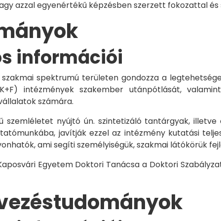
vagy azzal egyenértékű képzésben szerzett fokozattal és
dományok
os információi
 szakmai spektrumú területen gondozza a legtehetségese
 K+F) intézmények szakember utánpótlását, valamint
vállalatok számára.
 szemléletet nyújtó ún. szintetizáló tantárgyak, illetve
tómunkába, javítják ezzel az intézmény kutatási telje
vonhatók, ami segíti személyiségük, szakmai látókörük fe
 Kaposvári Egyetem Doktori Tanácsa a Doktori Szabályzat
rvezéstudományok