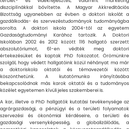
terület- és vidékfejlesztés, valamint marketing
diszciplínákkal bővítette. A Magyar Akkreditációs
Bizottság ugyanebben az évben a doktori iskolát a
gazdálkodás- és szervezéstudományok tudományágba
sorolta. A doktori iskola 2004-től az egyetem
Gazdaságtudományi Karához tartozik. A Doktori
Iskolában 2002 és 2012 között 116 hallgató szerzett
abszolutóriumot, 61-en védték meg doktori
értekezésüket és kaptak PhD fokozatot. Örömünkre
szolgál, hogy védett hallgatóink közül néhányat ma már
a doktoriskola oktatói és témavezetői között
köszönthetünk. A kutatómunka irányításába
bekapcsolódnak más karok oktatói és a tudományos
közélet egyetemen kívüli jeles szakemberei is.
A kar, illetve a PhD hallgatók kutatási tevékenysége az
agrárgazdasági, a pénzügyi és a területi folyamatok
szervezési és ökonómiai kérdéseire, a területi és
gazdasági versenyképesség, a globalizálódás, a