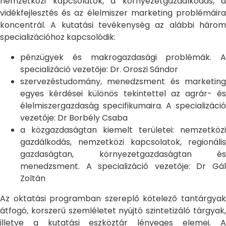
nemzetközi kapcsolatok, a környezetgazdálkodás, a
vidékfejlesztés és az élelmiszer marketing problémáira
koncentrál. A kutatási tevékenység az alábbi három
specializációhoz kapcsolódik:
pénzügyek és makrogazdasági problémák. A
specializáció vezetője: Dr. Oroszi Sándor
szervezéstudomány, menedzsment és marketing
egyes kérdései különös tekintettel az agrár- és
élelmiszergazdaság specifikumaira. A specializáció
vezetője: Dr Borbély Csaba
a közgazdaságtan kiemelt területei: nemzetközi
gazdálkodás, nemzetközi kapcsolatok, regionális
gazdaságtan, környezetgazdaságtan és
menedzsment. A specializáció vezetője: Dr Gál
Zoltán
Az oktatási programban szereplő kötelező tantárgyak
átfogó, korszerű szemléletet nyújtó szintetizáló tárgyak,
illetve a kutatási eszköztár lényeges elemei. A