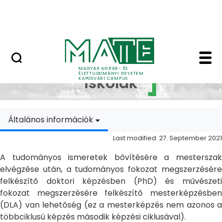
Skip to Main Content
MATE Szabadegyetem
Doktori Iskolák - Ka
Doktori
MAGYAR AGRÁR- ÉS
ÉLETTUDOMÁNYI EGYETEM
Iskolák
KAPOSVÁRI CAMPUS
Általános információk
Last modified: 27. September 2021
A tudományos ismeretek bővítésére a mesterszak
elvégzése után, a tudományos fokozat megszerzésére
felkészítő doktori képzésben (PhD) és művészeti
fokozat megszerzésére felkészítő mesterképzésben
(DLA) van lehetőség (ez a mesterképzés nem azonos a
többciklusú képzés második képzési ciklusával).