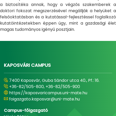
a biztosítéka annak, hogy a végzős szakemberek a
doktori fokozat megszerzésével megállják a helyüket a
felsőoktatásban és a kutatással-fejlesztéssel foglalkozó
kutatóintézetekben éppen úgy, mint a gazdasági élet
magas tudományos igényű posztjain.
KAPOSVÁRI CAMPUS
7400 Kaposvár, Guba Sándor utca 40., Pf.: 16.
+36-82/505-800, +36-82/505-900
https://kaposvaricampus.uni-mate.hu
foigazgato.kaposvar@uni-mate.hu
Campus-főigazgató