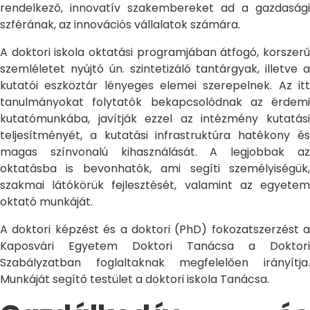
rendelkező, innovatív szakembereket ad a gazdasági
szférának, az innovációs vállalatok számára.
A doktori iskola oktatási programjában átfogó, korszerű
szemléletet nyújtó ún. szintetizáló tantárgyak, illetve a
kutatói eszköztár lényeges elemei szerepelnek. Az itt
tanulmányokat folytatók bekapcsolódnak az érdemi
kutatómunkába, javítják ezzel az intézmény kutatási
teljesítményét, a kutatási infrastruktúra hatékony és
magas színvonalú kihasználását. A legjobbak az
oktatásba is bevonhatók, ami segíti személyiségük,
szakmai látókörük fejlesztését, valamint az egyetem
oktató munkáját.
A doktori képzést és a doktori (PhD) fokozatszerzést a
Kaposvári Egyetem Doktori Tanácsa a Doktori
Szabályzatban foglaltaknak megfelelően irányítja.
Munkáját segítő testület a doktori iskola Tanácsa.