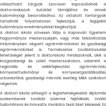
választható tárgyak szorosan kapcsolódnak a
doktoranduszok kutatási témájához és annak
tudományági besorolásához. Az oktatott tantárgyak
tartalmát folyamatosan fejlesztjük, a legújabb
tudományos eredményekkel kiegészítjük.
A doktori iskola szívesen látja a Kaposvári Egyetem
hagyományos mesterszakjain, vagy más felsőoktatási
intézményben végzett agrármérnököket és gazdasági
agrármérnököket is. Természetes továbbtanulási
lehetőséget jelent a doktoriskola mindazoknak, akik a
közgazdasági és üzleti mesterszakokon, valamint a
regionális és vidékfejlesztési agrármérnöki,
környezettudományi és környezetgazdálkodási,
urbanisztikai, gazdasági mérnöki esetleg MBA szakokon
végeztek.
A doktori iskola elősegíti a legtehetségesebb diplomás
szakemberek további szakmai fejlődését, önálló
tudományos és innovatív munkára teszi őket képessé. Ez