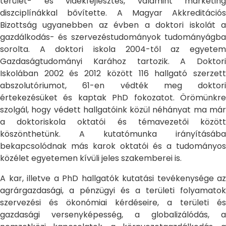
terület- és vidékfejlesztés, valamint marketing
diszciplínákkal bővítette. A Magyar Akkreditációs
Bizottság ugyanebben az évben a doktori iskolát a
gazdálkodás- és szervezéstudományok tudományágba
sorolta. A doktori iskola 2004-től az egyetem
Gazdaságtudományi Karához tartozik. A Doktori
Iskolában 2002 és 2012 között 116 hallgató szerzett
abszolutóriumot, 61-en védték meg doktori
értekezésüket és kaptak PhD fokozatot. Örömünkre
szolgál, hogy védett hallgatóink közül néhányat ma már
a doktoriskola oktatói és témavezetői között
köszönthetünk. A kutatómunka irányításába
bekapcsolódnak más karok oktatói és a tudományos
közélet egyetemen kívüli jeles szakemberei is.
A kar, illetve a PhD hallgatók kutatási tevékenysége az
agrárgazdasági, a pénzügyi és a területi folyamatok
szervezési és ökonómiai kérdéseire, a területi és
gazdasági versenyképesség, a globalizálódás, a