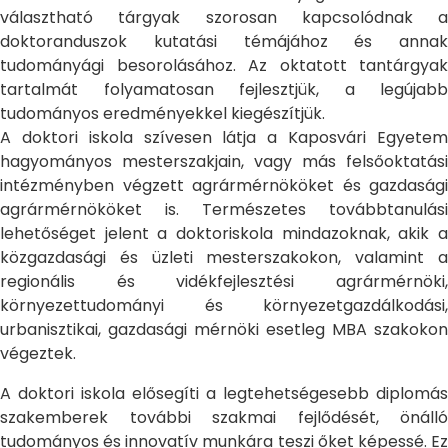
választható tárgyak szorosan kapcsolódnak a
doktoranduszok kutatási témájához és annak
tudományági besorolásához. Az oktatott tantárgyak
tartalmát folyamatosan fejlesztjük, a legújabb
tudományos eredményekkel kiegészítjük.
A doktori iskola szívesen látja a Kaposvári Egyetem
hagyományos mesterszakjain, vagy más felsőoktatási
intézményben végzett agrármérnököket és gazdasági
agrármérnököket is. Természetes továbbtanulási
lehetőséget jelent a doktoriskola mindazoknak, akik a
közgazdasági és üzleti mesterszakokon, valamint a
regionális és vidékfejlesztési agrármérnöki,
környezettudományi és környezetgazdálkodási,
urbanisztikai, gazdasági mérnöki esetleg MBA szakokon
végeztek.
A doktori iskola elősegíti a legtehetségesebb diplomás
szakemberek további szakmai fejlődését, önálló
tudományos és innovatív munkára teszi őket képessé. Ez