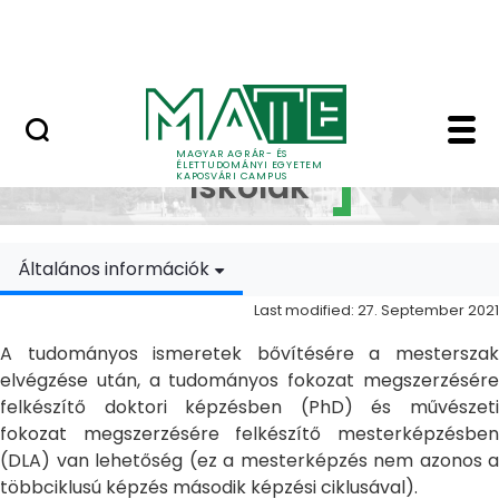
Skip to Main Content
MATE Szabadegyetem
Doktori Iskolák - Ka
Doktori
MAGYAR AGRÁR- ÉS
ÉLETTUDOMÁNYI EGYETEM
Iskolák
KAPOSVÁRI CAMPUS
Általános információk
Last modified: 27. September 2021
A tudományos ismeretek bővítésére a mesterszak
elvégzése után, a tudományos fokozat megszerzésére
felkészítő doktori képzésben (PhD) és művészeti
fokozat megszerzésére felkészítő mesterképzésben
(DLA) van lehetőség (ez a mesterképzés nem azonos a
többciklusú képzés második képzési ciklusával).