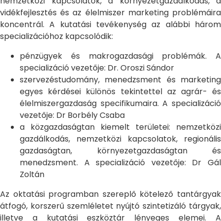
nemzetközi kapcsolatok, a környezetgazdálkodás, a
vidékfejlesztés és az élelmiszer marketing problémáira
koncentrál. A kutatási tevékenység az alábbi három
specializációhoz kapcsolódik:
pénzügyek és makrogazdasági problémák. A
specializáció vezetője: Dr. Oroszi Sándor
szervezéstudomány, menedzsment és marketing
egyes kérdései különös tekintettel az agrár- és
élelmiszergazdaság specifikumaira. A specializáció
vezetője: Dr Borbély Csaba
a közgazdaságtan kiemelt területei: nemzetközi
gazdálkodás, nemzetközi kapcsolatok, regionális
gazdaságtan, környezetgazdaságtan és
menedzsment. A specializáció vezetője: Dr Gál
Zoltán
Az oktatási programban szereplő kötelező tantárgyak
átfogó, korszerű szemléletet nyújtó szintetizáló tárgyak,
illetve a kutatási eszköztár lényeges elemei. A