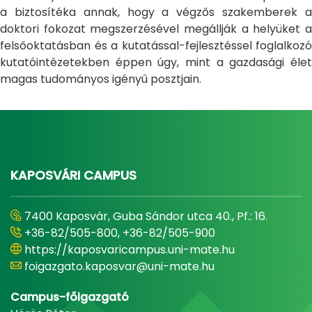
a biztosítéka annak, hogy a végzős szakemberek a
doktori fokozat megszerzésével megállják a helyüket a
felsőoktatásban és a kutatással-fejlesztéssel foglalkozó
kutatóintézetekben éppen úgy, mint a gazdasági élet
magas tudományos igényű posztjain.
KAPOSVÁRI CAMPUS
7400 Kaposvár, Guba Sándor utca 40., Pf.: 16.
+36-82/505-800, +36-82/505-900
https://kaposvaricampus.uni-mate.hu
foigazgato.kaposvar@uni-mate.hu
Campus-főigazgató