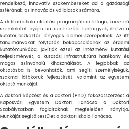
rendelkező, innovatív szakembereket ad a gazdasági
szférának, az innovációs vállalatok számára.
A doktori iskola oktatási programjában átfogó, korszerű
szemléletet nyújtó ún. szintetizáló tantárgyak, illetve a
kutatói eszköztár lényeges elemei szerepelnek. Az itt
tanulmányokat folytatók bekapcsolódnak az érdemi
kutatómunkába, javítják ezzel az intézmény kutatási
teljesítményét, a kutatási infrastruktúra hatékony és
magas színvonalú kihasználását. A legjobbak az
oktatásba is bevonhatók, ami segíti személyiségük,
szakmai látókörük fejlesztését, valamint az egyetem
oktató munkáját.
A doktori képzést és a doktori (PhD) fokozatszerzést a
Kaposvári Egyetem Doktori Tanácsa a Doktori
Szabályzatban foglaltaknak megfelelően irányítja.
Munkáját segítő testület a doktori iskola Tanácsa.