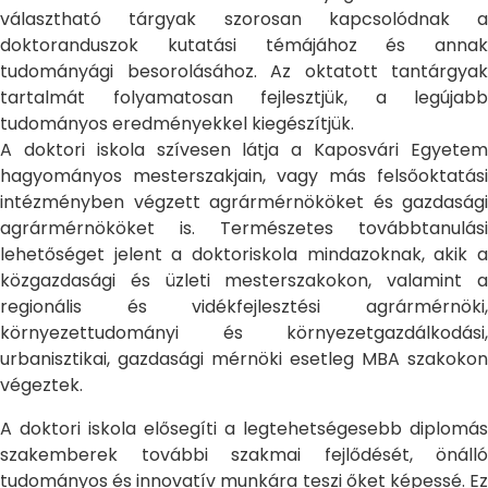
választható tárgyak szorosan kapcsolódnak a
doktoranduszok kutatási témájához és annak
tudományági besorolásához. Az oktatott tantárgyak
tartalmát folyamatosan fejlesztjük, a legújabb
tudományos eredményekkel kiegészítjük.
A doktori iskola szívesen látja a Kaposvári Egyetem
hagyományos mesterszakjain, vagy más felsőoktatási
intézményben végzett agrármérnököket és gazdasági
agrármérnököket is. Természetes továbbtanulási
lehetőséget jelent a doktoriskola mindazoknak, akik a
közgazdasági és üzleti mesterszakokon, valamint a
regionális és vidékfejlesztési agrármérnöki,
környezettudományi és környezetgazdálkodási,
urbanisztikai, gazdasági mérnöki esetleg MBA szakokon
végeztek.
A doktori iskola elősegíti a legtehetségesebb diplomás
szakemberek további szakmai fejlődését, önálló
tudományos és innovatív munkára teszi őket képessé. Ez