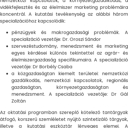
nemzetközi kapcsolatok, a környezetgazdálkodás, a
vidékfejlesztés és az élelmiszer marketing problémáira
koncentrál. A kutatási tevékenység az alábbi három
specializációhoz kapcsolódik:
pénzügyek és makrogazdasági problémák. A
specializáció vezetője: Dr. Oroszi Sándor
szervezéstudomány, menedzsment és marketing
egyes kérdései különös tekintettel az agrár- és
élelmiszergazdaság specifikumaira. A specializáció
vezetője: Dr Borbély Csaba
a közgazdaságtan kiemelt területei: nemzetközi
gazdálkodás, nemzetközi kapcsolatok, regionális
gazdaságtan, környezetgazdaságtan és
menedzsment. A specializáció vezetője: Dr Gál
Zoltán
Az oktatási programban szereplő kötelező tantárgyak
átfogó, korszerű szemléletet nyújtó szintetizáló tárgyak,
illetve a kutatási eszköztár lényeges elemei. A