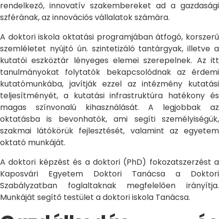
rendelkező, innovatív szakembereket ad a gazdasági
szférának, az innovációs vállalatok számára.
A doktori iskola oktatási programjában átfogó, korszerű
szemléletet nyújtó ún. szintetizáló tantárgyak, illetve a
kutatói eszköztár lényeges elemei szerepelnek. Az itt
tanulmányokat folytatók bekapcsolódnak az érdemi
kutatómunkába, javítják ezzel az intézmény kutatási
teljesítményét, a kutatási infrastruktúra hatékony és
magas színvonalú kihasználását. A legjobbak az
oktatásba is bevonhatók, ami segíti személyiségük,
szakmai látókörük fejlesztését, valamint az egyetem
oktató munkáját.
A doktori képzést és a doktori (PhD) fokozatszerzést a
Kaposvári Egyetem Doktori Tanácsa a Doktori
Szabályzatban foglaltaknak megfelelően irányítja.
Munkáját segítő testület a doktori iskola Tanácsa.