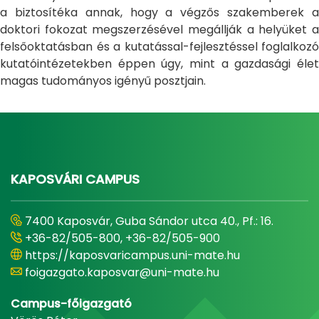
a biztosítéka annak, hogy a végzős szakemberek a
doktori fokozat megszerzésével megállják a helyüket a
felsőoktatásban és a kutatással-fejlesztéssel foglalkozó
kutatóintézetekben éppen úgy, mint a gazdasági élet
magas tudományos igényű posztjain.
KAPOSVÁRI CAMPUS
7400 Kaposvár, Guba Sándor utca 40., Pf.: 16.
+36-82/505-800, +36-82/505-900
https://kaposvaricampus.uni-mate.hu
foigazgato.kaposvar@uni-mate.hu
Campus-főigazgató