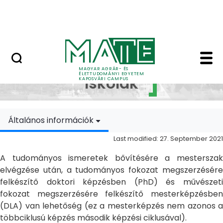
Skip to Main Content
MATE Szabadegyetem
Doktori Iskolák - Ka
Doktori
MAGYAR AGRÁR- ÉS
ÉLETTUDOMÁNYI EGYETEM
Iskolák
KAPOSVÁRI CAMPUS
Általános információk
Last modified: 27. September 2021
A tudományos ismeretek bővítésére a mesterszak
elvégzése után, a tudományos fokozat megszerzésére
felkészítő doktori képzésben (PhD) és művészeti
fokozat megszerzésére felkészítő mesterképzésben
(DLA) van lehetőség (ez a mesterképzés nem azonos a
többciklusú képzés második képzési ciklusával).