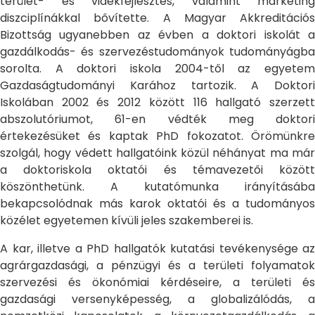
terület- és vidékfejlesztés, valamint marketing
diszciplínákkal bővítette. A Magyar Akkreditációs
Bizottság ugyanebben az évben a doktori iskolát a
gazdálkodás- és szervezéstudományok tudományágba
sorolta. A doktori iskola 2004-től az egyetem
Gazdaságtudományi Karához tartozik. A Doktori
Iskolában 2002 és 2012 között 116 hallgató szerzett
abszolutóriumot, 61-en védték meg doktori
értekezésüket és kaptak PhD fokozatot. Örömünkre
szolgál, hogy védett hallgatóink közül néhányat ma már
a doktoriskola oktatói és témavezetői között
köszönthetünk. A kutatómunka irányításába
bekapcsolódnak más karok oktatói és a tudományos
közélet egyetemen kívüli jeles szakemberei is.
A kar, illetve a PhD hallgatók kutatási tevékenysége az
agrárgazdasági, a pénzügyi és a területi folyamatok
szervezési és ökonómiai kérdéseire, a területi és
gazdasági versenyképesség, a globalizálódás, a