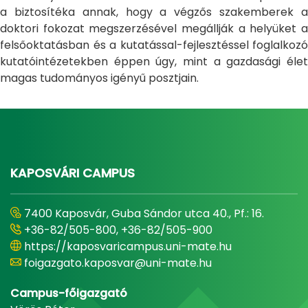
a biztosítéka annak, hogy a végzős szakemberek a
doktori fokozat megszerzésével megállják a helyüket a
felsőoktatásban és a kutatással-fejlesztéssel foglalkozó
kutatóintézetekben éppen úgy, mint a gazdasági élet
magas tudományos igényű posztjain.
KAPOSVÁRI CAMPUS
7400 Kaposvár, Guba Sándor utca 40., Pf.: 16.
+36-82/505-800, +36-82/505-900
https://kaposvaricampus.uni-mate.hu
foigazgato.kaposvar@uni-mate.hu
Campus-főigazgató