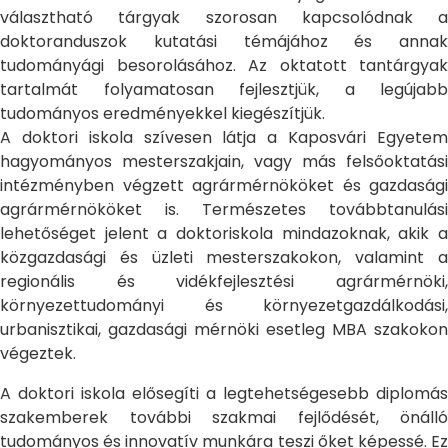
választható tárgyak szorosan kapcsolódnak a
doktoranduszok kutatási témájához és annak
tudományági besorolásához. Az oktatott tantárgyak
tartalmát folyamatosan fejlesztjük, a legújabb
tudományos eredményekkel kiegészítjük.
A doktori iskola szívesen látja a Kaposvári Egyetem
hagyományos mesterszakjain, vagy más felsőoktatási
intézményben végzett agrármérnököket és gazdasági
agrármérnököket is. Természetes továbbtanulási
lehetőséget jelent a doktoriskola mindazoknak, akik a
közgazdasági és üzleti mesterszakokon, valamint a
regionális és vidékfejlesztési agrármérnöki,
környezettudományi és környezetgazdálkodási,
urbanisztikai, gazdasági mérnöki esetleg MBA szakokon
végeztek.
A doktori iskola elősegíti a legtehetségesebb diplomás
szakemberek további szakmai fejlődését, önálló
tudományos és innovatív munkára teszi őket képessé. Ez