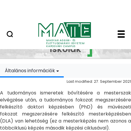
Skip to Main Content
MATE Szabadegyetem
Doktori Iskolák - Ka
Doktori
MAGYAR AGRÁR- ÉS
ÉLETTUDOMÁNYI EGYETEM
Iskolák
KAPOSVÁRI CAMPUS
Általános információk
Last modified: 27. September 2021
A tudományos ismeretek bővítésére a mesterszak
elvégzése után, a tudományos fokozat megszerzésére
felkészítő doktori képzésben (PhD) és művészeti
fokozat megszerzésére felkészítő mesterképzésben
(DLA) van lehetőség (ez a mesterképzés nem azonos a
többciklusú képzés második képzési ciklusával).