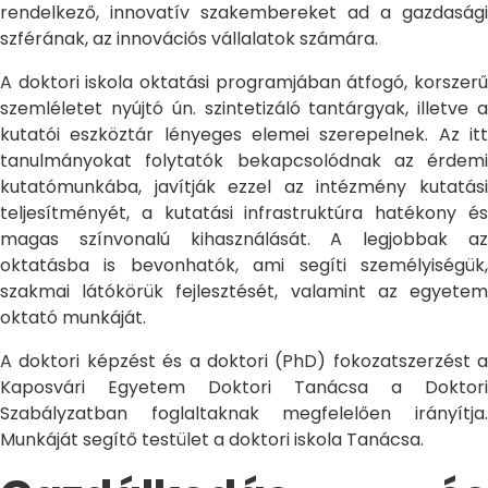
rendelkező, innovatív szakembereket ad a gazdasági
szférának, az innovációs vállalatok számára.
A doktori iskola oktatási programjában átfogó, korszerű
szemléletet nyújtó ún. szintetizáló tantárgyak, illetve a
kutatói eszköztár lényeges elemei szerepelnek. Az itt
tanulmányokat folytatók bekapcsolódnak az érdemi
kutatómunkába, javítják ezzel az intézmény kutatási
teljesítményét, a kutatási infrastruktúra hatékony és
magas színvonalú kihasználását. A legjobbak az
oktatásba is bevonhatók, ami segíti személyiségük,
szakmai látókörük fejlesztését, valamint az egyetem
oktató munkáját.
A doktori képzést és a doktori (PhD) fokozatszerzést a
Kaposvári Egyetem Doktori Tanácsa a Doktori
Szabályzatban foglaltaknak megfelelően irányítja.
Munkáját segítő testület a doktori iskola Tanácsa.