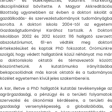
terület- és vidékfejlesztés, valamint marketing
diszciplínákkal bővítette. A Magyar Akkreditációs
Bizottság ugyanebben az évben a doktori iskolát a
gazdálkodás- és szervezéstudományok tudományágba
sorolta. A doktori iskola 2004-től az egyetem
Gazdaságtudományi Karához tartozik. A Doktori
Iskolában 2002 és 2012 között 116 hallgató szerzett
abszolutóriumot, 61-en védték meg doktori
értekezésüket és kaptak PhD fokozatot. Örömünkre
szolgál, hogy védett hallgatóink közül néhányat ma már
a doktoriskola oktatói és témavezetői között
köszönthetünk. A kutatómunka irányításába
bekapcsolódnak más karok oktatói és a tudományos
közélet egyetemen kívüli jeles szakemberei is.
A kar, illetve a PhD hallgatók kutatási tevékenysége az
agrárgazdasági, a pénzügyi és a területi folyamatok
szervezési és ökonómiai kérdéseire, a területi és
gazdasági versenyképesség, a globalizálódás, a