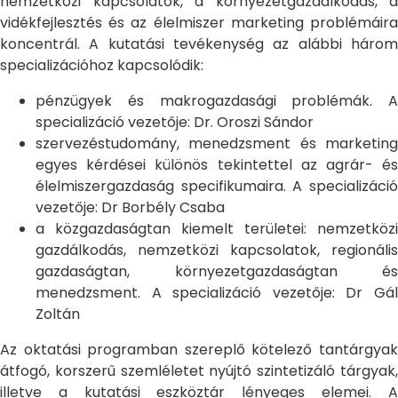
nemzetközi kapcsolatok, a környezetgazdálkodás, a
vidékfejlesztés és az élelmiszer marketing problémáira
koncentrál. A kutatási tevékenység az alábbi három
specializációhoz kapcsolódik:
pénzügyek és makrogazdasági problémák. A
specializáció vezetője: Dr. Oroszi Sándor
szervezéstudomány, menedzsment és marketing
egyes kérdései különös tekintettel az agrár- és
élelmiszergazdaság specifikumaira. A specializáció
vezetője: Dr Borbély Csaba
a közgazdaságtan kiemelt területei: nemzetközi
gazdálkodás, nemzetközi kapcsolatok, regionális
gazdaságtan, környezetgazdaságtan és
menedzsment. A specializáció vezetője: Dr Gál
Zoltán
Az oktatási programban szereplő kötelező tantárgyak
átfogó, korszerű szemléletet nyújtó szintetizáló tárgyak,
illetve a kutatási eszköztár lényeges elemei. A