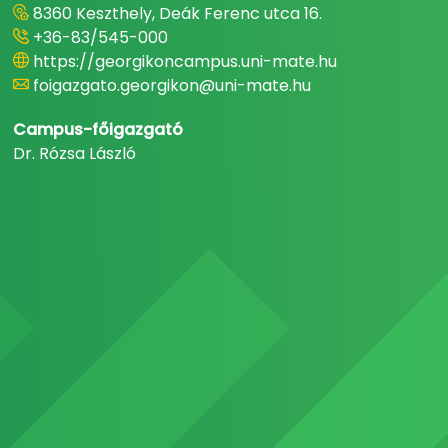
8360 Keszthely, Deák Ferenc utca 16.
+36-83/545-000
https://georgikoncampus.uni-mate.hu
foigazgato.georgikon@uni-mate.hu
Campus-főigazgató
Dr. Rózsa László