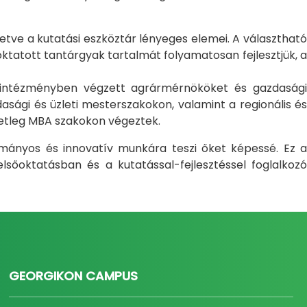
letve a kutatási eszköztár lényeges elemei. A választható
atott tantárgyak tartalmát folyamatosan fejlesztjük, a
i intézményben végzett agrármérnököket és gazdasági
sági és üzleti mesterszakokon, valamint a regionális és
setleg MBA szakokon végeztek.
ományos és innovatív munkára teszi őket képessé. Ez a
sőoktatásban és a kutatással-fejlesztéssel foglalkozó
GEORGIKON CAMPUS