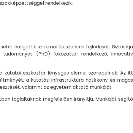
 szakképzettséggel rendelkezik.
bb hallgatók szakmai és szellemi fejlődését. Biztosítj
 tudományos (PhD) fokozattal rendelkező, innovatív
 a kutatói eszköztár lényeges elemei szerepelnek. Az itt
sítményét, a kutatási infrastruktúra hatékony és magas
jlesztését, valamint az egyetem oktató munkáját.
ban foglaltaknak megfelelően irányítja. Munkáját segítő