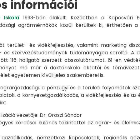
os információi
 Iskola
1993-ban alakult. Kezdetben a Kaposvári Eg
azdasági agrármérnökök közül kerültek ki, érthetően 
át terület- és vidékfejlesztés, valamint marketing disz
s- és szervezéstudományok tudományágba sorolta. A d
zött 116 hallgató szerzett abszolutóriumot, 61-en véd
éhányat ma már a doktoriskola oktatói és témavezet
et egyetemen kívüli jeles szakemberei is.
 agrárgazdasági, a pénzügyi és a területi folyamatok sze
latok, a környezetgazdálkodás, a vidékfejlesztés és az 
ik:
záció vezetője: Dr. Oroszi Sándor
s kérdései különös tekintettel az agrár- és élelmisze
i gazdálkodás, nemzetközi kapcsolatok, regionális 