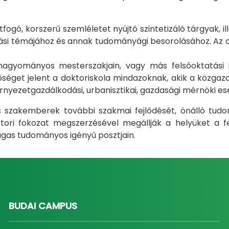
gó, korszerű szemléletet nyújtó szintetizáló tárgyak, il
i témájához és annak tudományági besorolásához. Az okt
m hagyományos mesterszakjain, vagy más felsőoktatás
éget jelent a doktoriskola mindazoknak, akik a közgazda
rnyezetgazdálkodási, urbanisztikai, gazdasági mérnöki e
ás szakemberek további szakmai fejlődését, önálló tud
ri fokozat megszerzésével megállják a helyüket a fel
gas tudományos igényű posztjain.
BUDAI CAMPUS