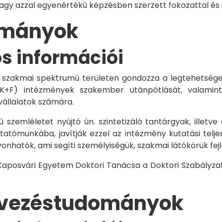
vagy azzal egyenértékű képzésben szerzett fokozattal és
dományok
os információi
 szakmai spektrumú területen gondozza a legtehetségese
 K+F) intézmények szakember utánpótlását, valamint
vállalatok számára.
 szemléletet nyújtó ún. szintetizáló tantárgyak, illetve
tómunkába, javítják ezzel az intézmény kutatási telje
vonhatók, ami segíti személyiségük, szakmai látókörük fe
 Kaposvári Egyetem Doktori Tanácsa a Doktori Szabályzat
rvezéstudományok