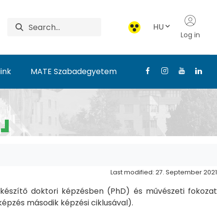
HU
Log in
ink
MATE Szabadegyetem
Last modified: 27. September 2021
észítő doktori képzésben (PhD) és művészeti fokozat
pzés második képzési ciklusával).