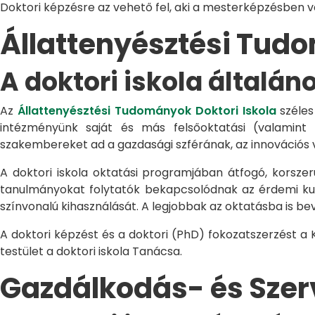
Doktori képzésre az vehető fel, aki a mesterképzésben 
Állattenyésztési Tu
A doktori iskola általán
Az
Állattenyésztési Tudományok Doktori Iskola
széles
intézményünk saját és más felsőoktatási (valamint
szakembereket ad a gazdasági szférának, az innovációs 
A doktori iskola oktatási programjában átfogó, korszerű
tanulmányokat folytatók bekapcsolódnak az érdemi kuta
színvonalú kihasználását. A legjobbak az oktatásba is be
A doktori képzést és a doktori (PhD) fokozatszerzést a
testület a doktori iskola Tanácsa.
Gazdálkodás- és Sze