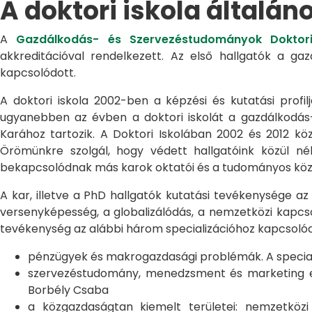
A doktori iskola általán
A
Gazdálkodás- és Szervezéstudományok Doktori
akkreditációval rendelkezett. Az első hallgatók a g
kapcsolódott.
A doktori iskola 2002-ben a képzési és kutatási profilj
ugyanebben az évben a doktori iskolát a gazdálkodá
Karához tartozik. A Doktori Iskolában 2002 és 2012 kö
Örömünkre szolgál, hogy védett hallgatóink közül n
bekapcsolódnak más karok oktatói és a tudományos közél
A kar, illetve a PhD hallgatók kutatási tevékenysége az
versenyképesség, a globalizálódás, a nemzetközi kapcso
tevékenység az alábbi három specializációhoz kapcsolód
pénzügyek és makrogazdasági problémák. A speciali
szervezéstudomány, menedzsment és marketing egye
Borbély Csaba
a közgazdaságtan kiemelt területei: nemzetköz