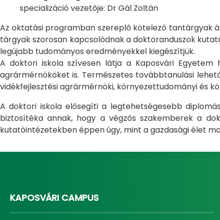
specializáció vezetője: Dr Gál Zoltán
Az oktatási programban szereplő kötelező tantárgyak átfo
tárgyak szorosan kapcsolódnak a doktoranduszok kutatás
legújabb tudományos eredményekkel kiegészítjük.
A doktori iskola szívesen látja a Kaposvári Egyete
agrármérnököket is. Természetes továbbtanulási lehetős
vidékfejlesztési agrármérnöki, környezettudományi és kö
A doktori iskola elősegíti a legtehetségesebb diplom
biztosítéka annak, hogy a végzős szakemberek a dokto
kutatóintézetekben éppen úgy, mint a gazdasági élet ma
KAPOSVÁRI CAMPUS