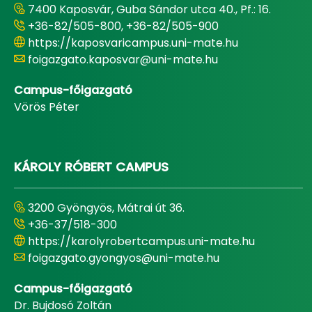
7400 Kaposvár, Guba Sándor utca 40., Pf.: 16.
+36-82/505-800, +36-82/505-900
https://kaposvaricampus.uni-mate.hu
foigazgato.kaposvar@uni-mate.hu
Campus-főigazgató
Vörös Péter
KÁROLY RÓBERT CAMPUS
3200 Gyöngyös, Mátrai út 36.
+36-37/518-300
https://karolyrobertcampus.uni-mate.hu
foigazgato.gyongyos@uni-mate.hu
Campus-főigazgató
Dr. Bujdosó Zoltán