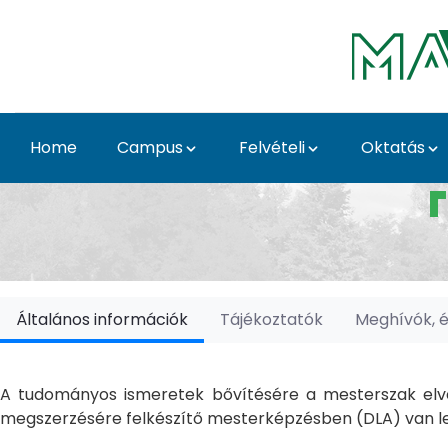
Skip to Main Content
Home
Campus
Felvételi
Oktatás
Doktori Iskolák - Ka
Általános információk
Tájékoztatók
Meghívók, 
A tudományos ismeretek bővítésére a mesterszak elvé
megszerzésére felkészítő mesterképzésben (DLA) van le