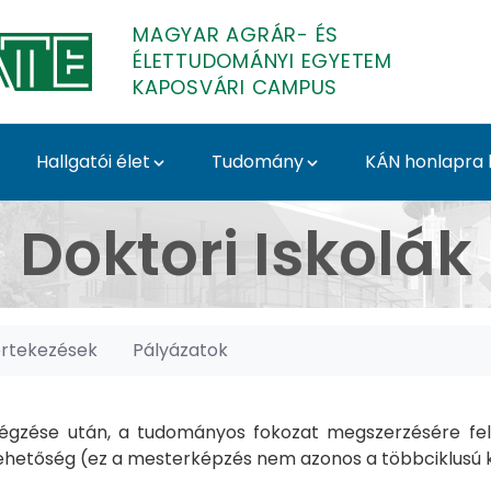
MAGYAR AGRÁR- ÉS
ÉLETTUDOMÁNYI EGYETEM
KAPOSVÁRI CAMPUS
Hallgatói élet
Tudomány
KÁN honlapra l
posvári Campus
Doktori Iskolák
értekezések
Pályázatok
gzése után, a tudományos fokozat megszerzésére felk
hetőség (ez a mesterképzés nem azonos a többciklusú ké