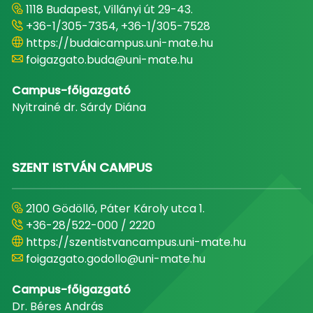
1118 Budapest, Villányi út 29-43.
+36-1/305-7354, +36-1/305-7528
https://budaicampus.uni-mate.hu
foigazgato.buda@uni-mate.hu
Campus-főigazgató
Nyitrainé dr. Sárdy Diána
SZENT ISTVÁN CAMPUS
2100 Gödöllő, Páter Károly utca 1.
+36-28/522-000 / 2220
https://szentistvancampus.uni-mate.hu
foigazgato.godollo@uni-mate.hu
Campus-főigazgató
Dr. Béres András