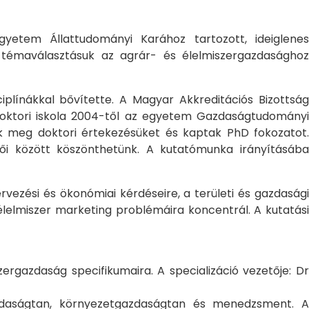
yetem Állattudományi Karához tartozott, ideiglene
a témaválasztásuk az agrár- és élelmiszergazdasághoz
ciplínákkal bővítette. A Magyar Akkreditációs Bizottság
oktori iskola 2004-től az egyetem Gazdaságtudományi
ték meg doktori értekezésüket és kaptak PhD fokozatot.
ői között köszönthetünk. A kutatómunka irányításába
rvezési és ökonómiai kérdéseire, a területi és gazdasági
élelmiszer marketing problémáira koncentrál. A kutatási
rgazdaság specifikumaira. A specializáció vezetője: Dr
gazdaságtan, környezetgazdaságtan és menedzsment. A