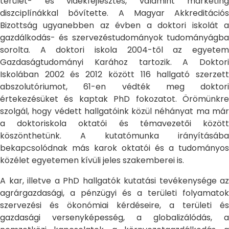
terület- és vidékfejlesztés, valamint marketing
diszciplínákkal bővítette. A Magyar Akkreditációs
Bizottság ugyanebben az évben a doktori iskolát a
gazdálkodás- és szervezéstudományok tudományágba
sorolta. A doktori iskola 2004-től az egyetem
Gazdaságtudományi Karához tartozik. A Doktori
Iskolában 2002 és 2012 között 116 hallgató szerzett
abszolutóriumot, 61-en védték meg doktori
értekezésüket és kaptak PhD fokozatot. Örömünkre
szolgál, hogy védett hallgatóink közül néhányat ma már
a doktoriskola oktatói és témavezetői között
köszönthetünk. A kutatómunka irányításába
bekapcsolódnak más karok oktatói és a tudományos
közélet egyetemen kívüli jeles szakemberei is.
A kar, illetve a PhD hallgatók kutatási tevékenysége az
agrárgazdasági, a pénzügyi és a területi folyamatok
szervezési és ökonómiai kérdéseire, a területi és
gazdasági versenyképesség, a globalizálódás, a