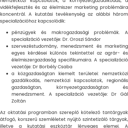
nemzetközi kapcsolatok, a környezetgazdálkodás, a
vidékfejlesztés és az élelmiszer marketing problémáira
koncentrál. A kutatási tevékenység az alábbi három
specializációhoz kapcsolódik:
pénzügyek és makrogazdasági problémák. A
specializáció vezetője: Dr. Oroszi Sándor
szervezéstudomány, menedzsment és marketing
egyes kérdései különös tekintettel az agrár- és
élelmiszergazdaság specifikumaira. A specializáció
vezetője: Dr Borbély Csaba
a közgazdaságtan kiemelt területei: nemzetközi
gazdálkodás, nemzetközi kapcsolatok, regionális
gazdaságtan, környezetgazdaságtan és
menedzsment. A specializáció vezetője: Dr Gál
Zoltán
Az oktatási programban szereplő kötelező tantárgyak
átfogó, korszerű szemléletet nyújtó szintetizáló tárgyak,
illetve a kutatási eszköztár lényeges elemei. A