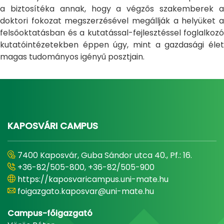
a biztosítéka annak, hogy a végzős szakemberek a
doktori fokozat megszerzésével megállják a helyüket a
felsőoktatásban és a kutatással-fejlesztéssel foglalkozó
kutatóintézetekben éppen úgy, mint a gazdasági élet
magas tudományos igényű posztjain.
KAPOSVÁRI CAMPUS
7400 Kaposvár, Guba Sándor utca 40., Pf.: 16.
+36-82/505-800, +36-82/505-900
https://kaposvaricampus.uni-mate.hu
foigazgato.kaposvar@uni-mate.hu
Campus-főigazgató