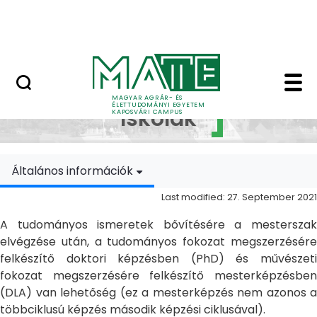
Skip to Main Content
MATE Szabadegyetem
Doktori Iskolák - Ka
Doktori
MAGYAR AGRÁR- ÉS
ÉLETTUDOMÁNYI EGYETEM
Iskolák
KAPOSVÁRI CAMPUS
Általános információk
Last modified: 27. September 2021
A tudományos ismeretek bővítésére a mesterszak
elvégzése után, a tudományos fokozat megszerzésére
felkészítő doktori képzésben (PhD) és művészeti
fokozat megszerzésére felkészítő mesterképzésben
(DLA) van lehetőség (ez a mesterképzés nem azonos a
többciklusú képzés második képzési ciklusával).