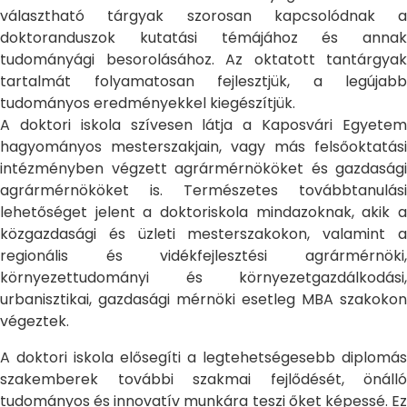
választható tárgyak szorosan kapcsolódnak a
doktoranduszok kutatási témájához és annak
tudományági besorolásához. Az oktatott tantárgyak
tartalmát folyamatosan fejlesztjük, a legújabb
tudományos eredményekkel kiegészítjük.
A doktori iskola szívesen látja a Kaposvári Egyetem
hagyományos mesterszakjain, vagy más felsőoktatási
intézményben végzett agrármérnököket és gazdasági
agrármérnököket is. Természetes továbbtanulási
lehetőséget jelent a doktoriskola mindazoknak, akik a
közgazdasági és üzleti mesterszakokon, valamint a
regionális és vidékfejlesztési agrármérnöki,
környezettudományi és környezetgazdálkodási,
urbanisztikai, gazdasági mérnöki esetleg MBA szakokon
végeztek.
A doktori iskola elősegíti a legtehetségesebb diplomás
szakemberek további szakmai fejlődését, önálló
tudományos és innovatív munkára teszi őket képessé. Ez