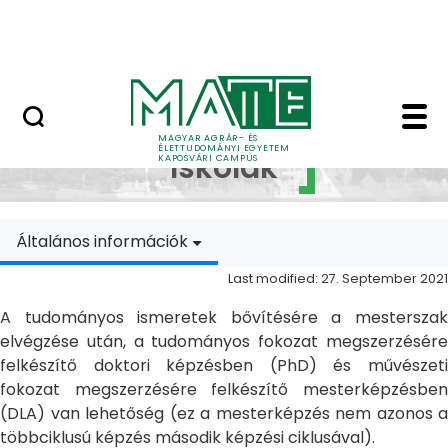
Skip to Main Content
MATE Szabadegyetem
Doktori Iskolák - Ka
Doktori
MAGYAR AGRÁR- ÉS
ÉLETTUDOMÁNYI EGYETEM
Iskolák
KAPOSVÁRI CAMPUS
Általános információk
Last modified: 27. September 2021
A tudományos ismeretek bővítésére a mesterszak
elvégzése után, a tudományos fokozat megszerzésére
felkészítő doktori képzésben (PhD) és művészeti
fokozat megszerzésére felkészítő mesterképzésben
(DLA) van lehetőség (ez a mesterképzés nem azonos a
többciklusú képzés második képzési ciklusával).