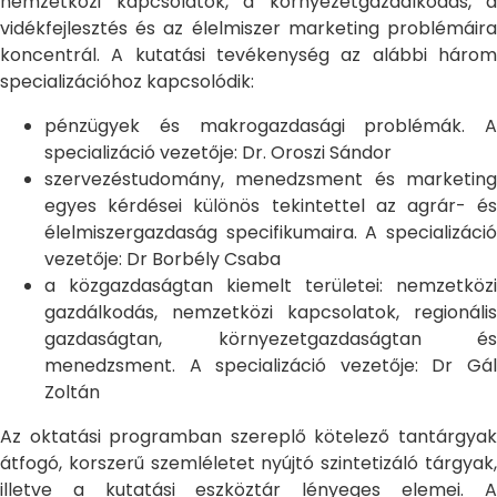
nemzetközi kapcsolatok, a környezetgazdálkodás, a
vidékfejlesztés és az élelmiszer marketing problémáira
koncentrál. A kutatási tevékenység az alábbi három
specializációhoz kapcsolódik:
pénzügyek és makrogazdasági problémák. A
specializáció vezetője: Dr. Oroszi Sándor
szervezéstudomány, menedzsment és marketing
egyes kérdései különös tekintettel az agrár- és
élelmiszergazdaság specifikumaira. A specializáció
vezetője: Dr Borbély Csaba
a közgazdaságtan kiemelt területei: nemzetközi
gazdálkodás, nemzetközi kapcsolatok, regionális
gazdaságtan, környezetgazdaságtan és
menedzsment. A specializáció vezetője: Dr Gál
Zoltán
Az oktatási programban szereplő kötelező tantárgyak
átfogó, korszerű szemléletet nyújtó szintetizáló tárgyak,
illetve a kutatási eszköztár lényeges elemei. A