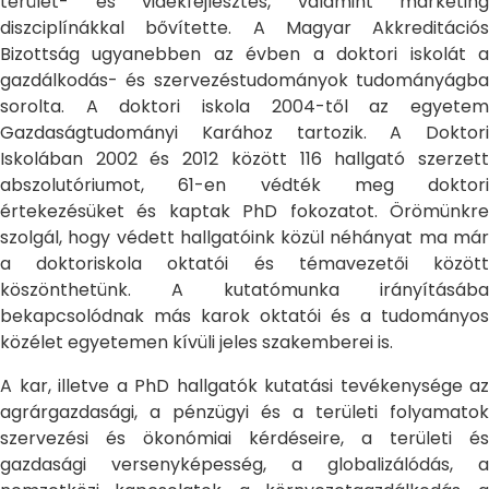
terület- és vidékfejlesztés, valamint marketing
diszciplínákkal bővítette. A Magyar Akkreditációs
Bizottság ugyanebben az évben a doktori iskolát a
gazdálkodás- és szervezéstudományok tudományágba
sorolta. A doktori iskola 2004-től az egyetem
Gazdaságtudományi Karához tartozik. A Doktori
Iskolában 2002 és 2012 között 116 hallgató szerzett
abszolutóriumot, 61-en védték meg doktori
értekezésüket és kaptak PhD fokozatot. Örömünkre
szolgál, hogy védett hallgatóink közül néhányat ma már
a doktoriskola oktatói és témavezetői között
köszönthetünk. A kutatómunka irányításába
bekapcsolódnak más karok oktatói és a tudományos
közélet egyetemen kívüli jeles szakemberei is.
A kar, illetve a PhD hallgatók kutatási tevékenysége az
agrárgazdasági, a pénzügyi és a területi folyamatok
szervezési és ökonómiai kérdéseire, a területi és
gazdasági versenyképesség, a globalizálódás, a