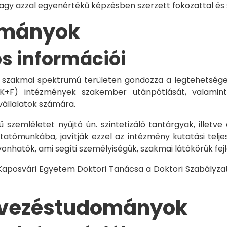
vagy azzal egyenértékű képzésben szerzett fokozattal és
dományok
os információi
 szakmai spektrumú területen gondozza a legtehetségese
 K+F) intézmények szakember utánpótlását, valamint
vállalatok számára.
 szemléletet nyújtó ún. szintetizáló tantárgyak, illetve
tómunkába, javítják ezzel az intézmény kutatási telje
vonhatók, ami segíti személyiségük, szakmai látókörük fe
 Kaposvári Egyetem Doktori Tanácsa a Doktori Szabályzat
rvezéstudományok