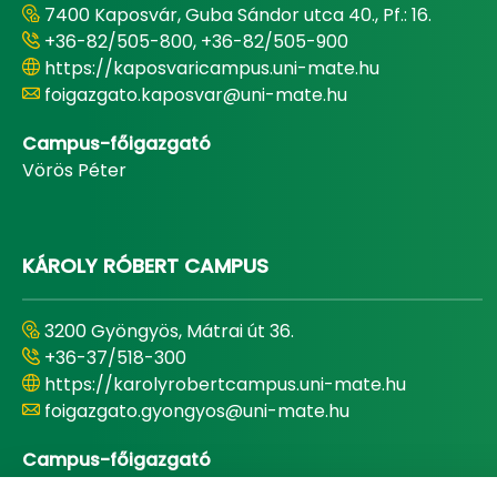
7400 Kaposvár, Guba Sándor utca 40., Pf.: 16.
+36-82/505-800, +36-82/505-900
https://kaposvaricampus.uni-mate.hu
foigazgato.kaposvar@uni-mate.hu
Campus-főigazgató
Vörös Péter
KÁROLY RÓBERT CAMPUS
3200 Gyöngyös, Mátrai út 36.
+36-37/518-300
https://karolyrobertcampus.uni-mate.hu
foigazgato.gyongyos@uni-mate.hu
Campus-főigazgató
Dr. Bujdosó Zoltán