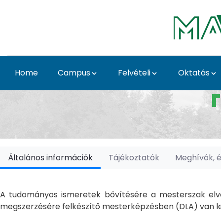
Skip to Main Content
Home
Campus
Felvételi
Oktatás
Doktori Iskolák - Ka
Általános információk
Tájékoztatók
Meghívók, 
A tudományos ismeretek bővítésére a mesterszak elvé
megszerzésére felkészítő mesterképzésben (DLA) van le