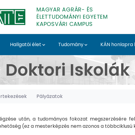
MAGYAR AGRÁR- ÉS
ÉLETTUDOMÁNYI EGYETEM
KAPOSVÁRI CAMPUS
Hallgatói élet
Tudomány
KÁN honlapra l
posvári Campus
Doktori Iskolák
értekezések
Pályázatok
gzése után, a tudományos fokozat megszerzésére felk
hetőség (ez a mesterképzés nem azonos a többciklusú ké