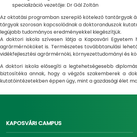
specializáció vezetője: Dr Gál Zoltán
Az oktatási programban szereplő kötelező tantárgyak átfo
tárgyak szorosan kapcsolódnak a doktoranduszok kutatás
legújabb tudományos eredményekkel kiegészítjük.
A doktori iskola szívesen látja a Kaposvári Egyete
agrármérnököket is. Természetes továbbtanulási lehetős
vidékfejlesztési agrármérnöki, környezettudományi és kö
A doktori iskola elősegíti a legtehetségesebb diplom
biztosítéka annak, hogy a végzős szakemberek a dokto
kutatóintézetekben éppen úgy, mint a gazdasági élet ma
KAPOSVÁRI CAMPUS