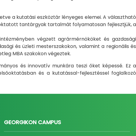
letve a kutatási eszköztár lényeges elemei. A választható
atott tantárgyak tartalmát folyamatosan fejlesztjük, a
i intézményben végzett agrármérnököket és gazdasági
sági és üzleti mesterszakokon, valamint a regionális és
setleg MBA szakokon végeztek.
ományos és innovatív munkára teszi őket képessé. Ez a
sőoktatásban és a kutatással-fejlesztéssel foglalkozó
GEORGIKON CAMPUS