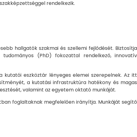
 szakképzettséggel rendelkezik.
bb hallgatók szakmai és szellemi fejlődését. Biztosítj
 tudományos (PhD) fokozattal rendelkező, innovatív
 a kutatói eszköztár lényeges elemei szerepelnek. Az itt
sítményét, a kutatási infrastruktúra hatékony és magas
jlesztését, valamint az egyetem oktató munkáját.
ban foglaltaknak megfelelően irányítja. Munkáját segítő