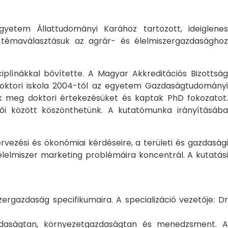
yetem Állattudományi Karához tartozott, ideiglene
a témaválasztásuk az agrár- és élelmiszergazdasághoz
ciplínákkal bővítette. A Magyar Akkreditációs Bizottság
oktori iskola 2004-től az egyetem Gazdaságtudományi
ték meg doktori értekezésüket és kaptak PhD fokozatot.
ői között köszönthetünk. A kutatómunka irányításába
rvezési és ökonómiai kérdéseire, a területi és gazdasági
élelmiszer marketing problémáira koncentrál. A kutatási
rgazdaság specifikumaira. A specializáció vezetője: Dr
gazdaságtan, környezetgazdaságtan és menedzsment. A