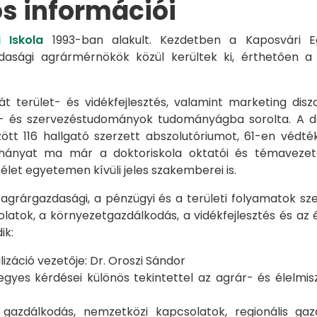
os információi
 Iskola
1993-ban alakult. Kezdetben a Kaposvári Eg
azdasági agrármérnökök közül kerültek ki, érthetően 
át terület- és vidékfejlesztés, valamint marketing disz
s- és szervezéstudományok tudományágba sorolta. A d
zött 116 hallgató szerzett abszolutóriumot, 61-en véd
éhányat ma már a doktoriskola oktatói és témavezet
et egyetemen kívüli jeles szakemberei is.
 agrárgazdasági, a pénzügyi és a területi folyamatok sze
latok, a környezetgazdálkodás, a vidékfejlesztés és az 
ik:
záció vezetője: Dr. Oroszi Sándor
s kérdései különös tekintettel az agrár- és élelmisze
i gazdálkodás, nemzetközi kapcsolatok, regionális 