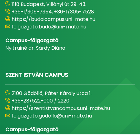
1118 Budapest, Villányi út 29-43.
+36-1/305-7354, +36-1/305-7528
https://budaicampus.uni-mate.hu
foigazgato.buda@uni-mate.hu
Campus-főigazgató
Nyitrainé dr. Sárdy Diána
SZENT ISTVÁN CAMPUS
2100 Gödöllő, Páter Károly utca 1.
+36-28/522-000 / 2220
https://szentistvancampus.uni-mate.hu
foigazgato.godollo@uni-mate.hu
Campus-főigazgató
Dr. Béres András