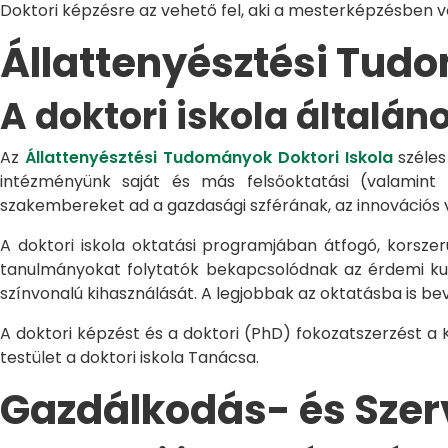
Doktori képzésre az vehető fel, aki a mesterképzésben 
Állattenyésztési Tu
A doktori iskola általán
Az
Állattenyésztési Tudományok Doktori Iskola
széles
intézményünk saját és más felsőoktatási (valamint
szakembereket ad a gazdasági szférának, az innovációs 
A doktori iskola oktatási programjában átfogó, korszerű
tanulmányokat folytatók bekapcsolódnak az érdemi kuta
színvonalú kihasználását. A legjobbak az oktatásba is be
A doktori képzést és a doktori (PhD) fokozatszerzést a
testület a doktori iskola Tanácsa.
Gazdálkodás- és Sze