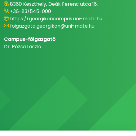
8360 Keszthely, Deák Ferenc utca 16.
+36-83/545-000
https://georgikoncampus.uni-mate.hu
foigazgato.georgikon@uni-mate.hu
Campus-főigazgató
Dr. Rózsa László