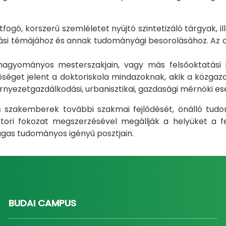
gó, korszerű szemléletet nyújtó szintetizáló tárgyak, il
i témájához és annak tudományági besorolásához. Az okt
m hagyományos mesterszakjain, vagy más felsőoktatás
éget jelent a doktoriskola mindazoknak, akik a közgazda
rnyezetgazdálkodási, urbanisztikai, gazdasági mérnöki e
ás szakemberek további szakmai fejlődését, önálló tud
ri fokozat megszerzésével megállják a helyüket a fel
gas tudományos igényű posztjain.
BUDAI CAMPUS