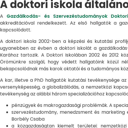
A doktori iskola általán
A
Gazdálkodás- és Szervezéstudományok Doktori
akkreditációval rendelkezett. Az első hallgatók a g
kapcsolódott.
A doktori iskola 2002-ben a képzési és kutatási profilj
ugyanebben az évben a doktori iskolát a gazdálkodá
Karához tartozik. A Doktori Iskolában 2002 és 2012 kö
Örömünkre szolgál, hogy védett hallgatóink közül n
bekapcsolódnak más karok oktatói és a tudományos közél
A kar, illetve a PhD hallgatók kutatási tevékenysége az
versenyképesség, a globalizálódás, a nemzetközi kapcso
tevékenység az alábbi három specializációhoz kapcsolód
pénzügyek és makrogazdasági problémák. A speciali
szervezéstudomány, menedzsment és marketing egye
Borbély Csaba
a közgazdaságtan kiemelt területei: nemzetköz