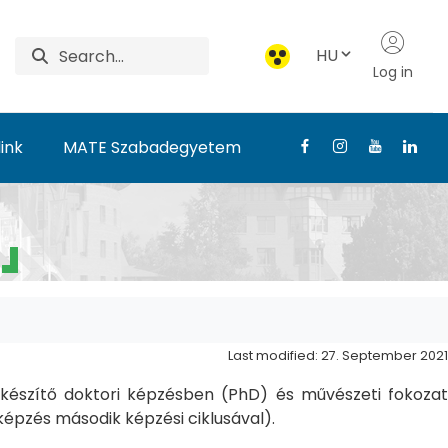
HU
Log in
ink
MATE Szabadegyetem
Last modified: 27. September 2021
észítő doktori képzésben (PhD) és művészeti fokozat
pzés második képzési ciklusával).