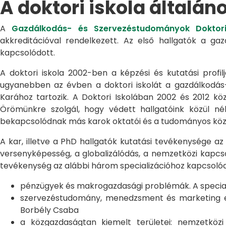
A doktori iskola általán
A
Gazdálkodás- és Szervezéstudományok Doktori
akkreditációval rendelkezett. Az első hallgatók a g
kapcsolódott.
A doktori iskola 2002-ben a képzési és kutatási profilj
ugyanebben az évben a doktori iskolát a gazdálkodá
Karához tartozik. A Doktori Iskolában 2002 és 2012 kö
Örömünkre szolgál, hogy védett hallgatóink közül n
bekapcsolódnak más karok oktatói és a tudományos közél
A kar, illetve a PhD hallgatók kutatási tevékenysége az
versenyképesség, a globalizálódás, a nemzetközi kapcso
tevékenység az alábbi három specializációhoz kapcsolód
pénzügyek és makrogazdasági problémák. A speciali
szervezéstudomány, menedzsment és marketing egye
Borbély Csaba
a közgazdaságtan kiemelt területei: nemzetköz