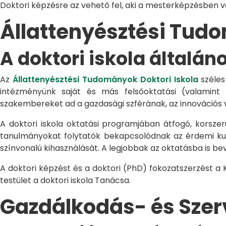
Doktori képzésre az vehető fel, aki a mesterképzésben 
Állattenyésztési Tu
A doktori iskola általán
Az
Állattenyésztési Tudományok Doktori Iskola
széles
intézményünk saját és más felsőoktatási (valamint
szakembereket ad a gazdasági szférának, az innovációs 
A doktori iskola oktatási programjában átfogó, korszerű
tanulmányokat folytatók bekapcsolódnak az érdemi kuta
színvonalú kihasználását. A legjobbak az oktatásba is be
A doktori képzést és a doktori (PhD) fokozatszerzést a
testület a doktori iskola Tanácsa.
Gazdálkodás- és Sze