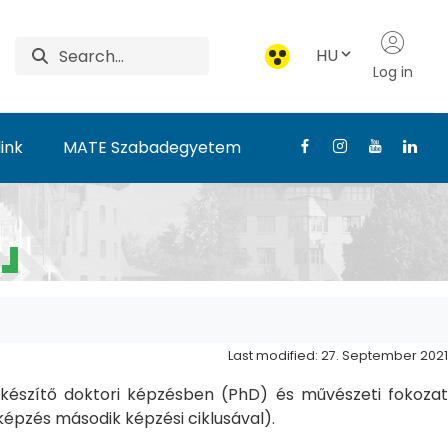
HU
Log in
ink
MATE Szabadegyetem
Last modified: 27. September 2021
észítő doktori képzésben (PhD) és művészeti fokozat
pzés második képzési ciklusával).