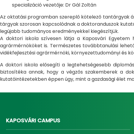
specializáció vezetője: Dr Gál Zoltán
Az oktatási programban szereplő kötelező tantárgyak átfo
tárgyak szorosan kapcsolódnak a doktoranduszok kutatás
legújabb tudományos eredményekkel kiegészítjük.
A doktori iskola szívesen látja a Kaposvári Egyete
agrármérnököket is. Természetes továbbtanulási lehetős
vidékfejlesztési agrármérnöki, környezettudományi és kö
A doktori iskola elősegíti a legtehetségesebb diplom
biztosítéka annak, hogy a végzős szakemberek a dokto
kutatóintézetekben éppen úgy, mint a gazdasági élet ma
KAPOSVÁRI CAMPUS