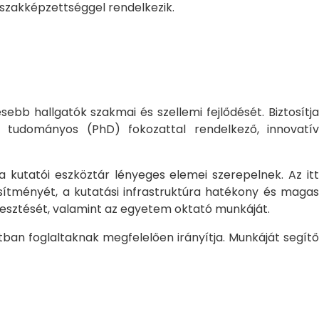
 szakképzettséggel rendelkezik.
bb hallgatók szakmai és szellemi fejlődését. Biztosítj
 tudományos (PhD) fokozattal rendelkező, innovatív
 a kutatói eszköztár lényeges elemei szerepelnek. Az itt
sítményét, a kutatási infrastruktúra hatékony és magas
jlesztését, valamint az egyetem oktató munkáját.
ban foglaltaknak megfelelően irányítja. Munkáját segítő