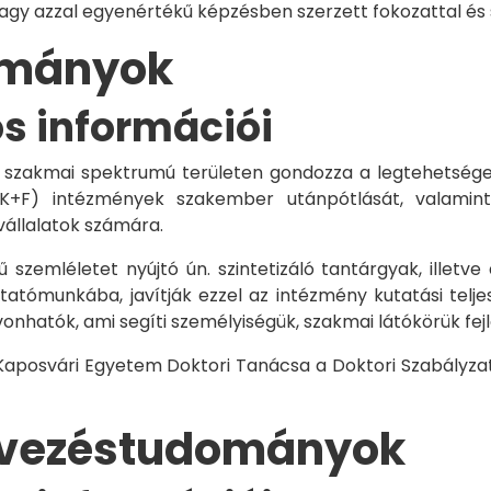
vagy azzal egyenértékű képzésben szerzett fokozattal és
dományok
os információi
 szakmai spektrumú területen gondozza a legtehetségese
 K+F) intézmények szakember utánpótlását, valamint
vállalatok számára.
 szemléletet nyújtó ún. szintetizáló tantárgyak, illetve
tómunkába, javítják ezzel az intézmény kutatási telje
vonhatók, ami segíti személyiségük, szakmai látókörük fe
 Kaposvári Egyetem Doktori Tanácsa a Doktori Szabályzat
rvezéstudományok