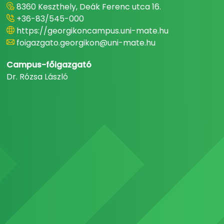
8360 Keszthely, Deák Ferenc utca 16.
+36-83/545-000
https://georgikoncampus.uni-mate.hu
foigazgato.georgikon@uni-mate.hu
Campus-főigazgató
Dr. Rózsa László