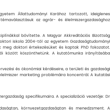
yetem Állattudományi Karához tartozott, ideiglene
a témaválasztásuk az agrár- és élelmiszergazdasághoz
ciplínákkal bővítette. A Magyar Akkreditációs Bizottság
oktori iskola 2004-től az egyetem Gazdaságtudományi
ték meg doktori értekezésüket és kaptak PhD fokozatot.
ői között köszönthetünk. A kutatómunka irányításába
rvezési és ökonómiai kérdéseire, a területi és gazdasági
élelmiszer marketing problémáira koncentrál. A kutatási
rgazdaság specifikumaira. A specializáció vezetője: Dr
gazdaságtan, környezetgazdaságtan és menedzsment. A