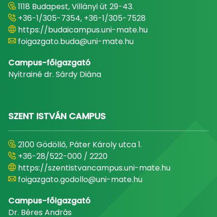
1118 Budapest, Villányi út 29-43.
+36-1/305-7354, +36-1/305-7528
https://budaicampus.uni-mate.hu
foigazgato.buda@uni-mate.hu
Campus-főigazgató
Nyitrainé dr. Sárdy Diána
SZENT ISTVÁN CAMPUS
2100 Gödöllő, Páter Károly utca 1.
+36-28/522-000 / 2220
https://szentistvancampus.uni-mate.hu
foigazgato.godollo@uni-mate.hu
Campus-főigazgató
Dr. Béres András