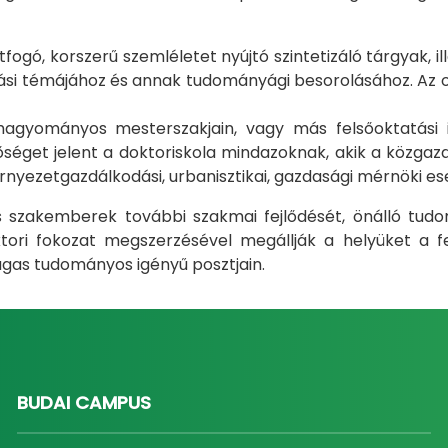
gó, korszerű szemléletet nyújtó szintetizáló tárgyak, il
i témájához és annak tudományági besorolásához. Az okt
m hagyományos mesterszakjain, vagy más felsőoktatás
éget jelent a doktoriskola mindazoknak, akik a közgazda
rnyezetgazdálkodási, urbanisztikai, gazdasági mérnöki e
ás szakemberek további szakmai fejlődését, önálló tud
ri fokozat megszerzésével megállják a helyüket a fel
gas tudományos igényű posztjain.
BUDAI CAMPUS