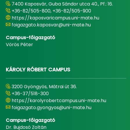
7400 Kaposvár, Guba Sándor utca 40., Pf.: 16.
+36-82/505-800, +36-82/505-900
https://kaposvaricampus.uni-mate.hu
foigazgato.kaposvar@uni-mate.hu
Campus-főigazgató
Vörös Péter
KÁROLY RÓBERT CAMPUS
3200 Gyöngyös, Mátrai út 36.
+36-37/518-300
https://karolyrobertcampus.uni-mate.hu
foigazgato.gyongyos@uni-mate.hu
Campus-főigazgató
Dr. Bujdosó Zoltán