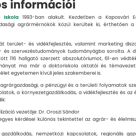
os információi
 Iskola
1993-ban alakult. Kezdetben a Kaposvári Eg
azdasági agrármérnökök közül kerültek ki, érthetően 
át terület- és vidékfejlesztés, valamint marketing disz
s- és szervezéstudományok tudományágba sorolta. A d
zött 116 hallgató szerzett abszolutóriumot, 61-en véd
éhányat ma már a doktoriskola oktatói és témavezet
et egyetemen kívüli jeles szakemberei is.
 agrárgazdasági, a pénzügyi és a területi folyamatok sze
latok, a környezetgazdálkodás, a vidékfejlesztés és az 
ik:
záció vezetője: Dr. Oroszi Sándor
s kérdései különös tekintettel az agrár- és élelmisze
i gazdálkodás, nemzetközi kapcsolatok, regionális 