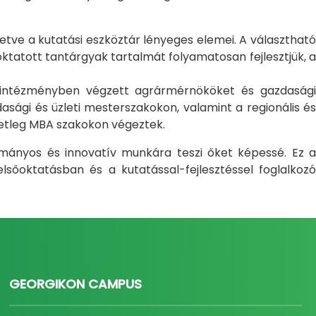
letve a kutatási eszköztár lényeges elemei. A választható
atott tantárgyak tartalmát folyamatosan fejlesztjük, a
i intézményben végzett agrármérnököket és gazdasági
sági és üzleti mesterszakokon, valamint a regionális és
setleg MBA szakokon végeztek.
ományos és innovatív munkára teszi őket képessé. Ez a
sőoktatásban és a kutatással-fejlesztéssel foglalkozó
GEORGIKON CAMPUS