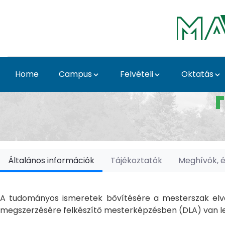
Skip to Main Content
Home
Campus
Felvételi
Oktatás
Doktori Iskolák - Ka
Általános információk
Tájékoztatók
Meghívók, 
A tudományos ismeretek bővítésére a mesterszak elvé
megszerzésére felkészítő mesterképzésben (DLA) van le