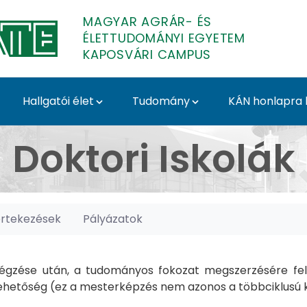
MAGYAR AGRÁR- ÉS
ÉLETTUDOMÁNYI EGYETEM
KAPOSVÁRI CAMPUS
Hallgatói élet
Tudomány
KÁN honlapra l
posvári Campus
Doktori Iskolák
értekezések
Pályázatok
gzése után, a tudományos fokozat megszerzésére felk
hetőség (ez a mesterképzés nem azonos a többciklusú ké