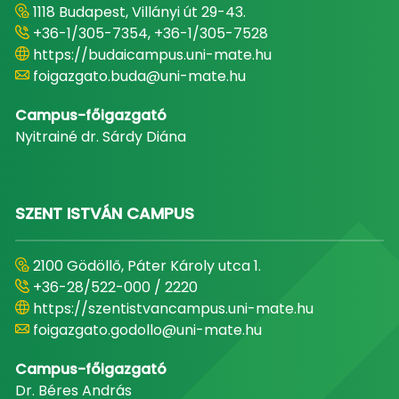
1118 Budapest, Villányi út 29-43.
+36-1/305-7354, +36-1/305-7528
https://budaicampus.uni-mate.hu
foigazgato.buda@uni-mate.hu
Campus-főigazgató
Nyitrainé dr. Sárdy Diána
SZENT ISTVÁN CAMPUS
2100 Gödöllő, Páter Károly utca 1.
+36-28/522-000 / 2220
https://szentistvancampus.uni-mate.hu
foigazgato.godollo@uni-mate.hu
Campus-főigazgató
Dr. Béres András