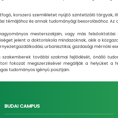
gó, korszerű szemléletet nyújtó szintetizáló tárgyak, il
i témájához és annak tudományági besorolásához. Az okt
m hagyományos mesterszakjain, vagy más felsőoktatás
éget jelent a doktoriskola mindazoknak, akik a közgazda
rnyezetgazdálkodási, urbanisztikai, gazdasági mérnöki e
ás szakemberek további szakmai fejlődését, önálló tud
ri fokozat megszerzésével megállják a helyüket a fel
gas tudományos igényű posztjain.
BUDAI CAMPUS