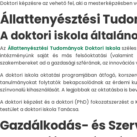
Doktori képzésre az vehető fel, aki a mesterképzésben 
Állattenyésztési Tu
A doktori iskola általán
Az
Állattenyésztési Tudományok Doktori Iskola
széles
intézményünk saját és más felsőoktatási (valamint
szakembereket ad a gazdasági szférának, az innovációs 
A doktori iskola oktatási programjában átfogó, korszerű
tanulmányokat folytatók bekapcsolódnak az érdemi kuta
színvonalú kihasználását. A legjobbak az oktatásba is be
A doktori képzést és a doktori (PhD) fokozatszerzést a
testület a doktori iskola Tanácsa.
Gazdálkodás- és Sze