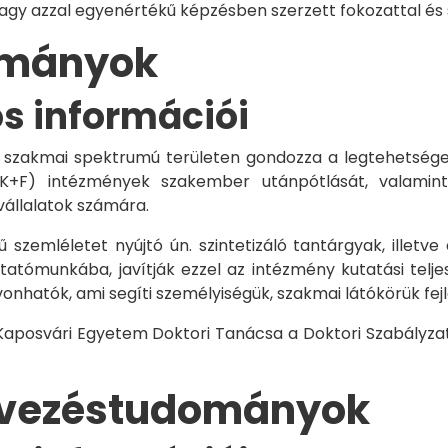
vagy azzal egyenértékű képzésben szerzett fokozattal és
dományok
os információi
 szakmai spektrumú területen gondozza a legtehetségese
 K+F) intézmények szakember utánpótlását, valamint
vállalatok számára.
 szemléletet nyújtó ún. szintetizáló tantárgyak, illetve
tómunkába, javítják ezzel az intézmény kutatási telje
vonhatók, ami segíti személyiségük, szakmai látókörük fe
 Kaposvári Egyetem Doktori Tanácsa a Doktori Szabályzat
rvezéstudományok