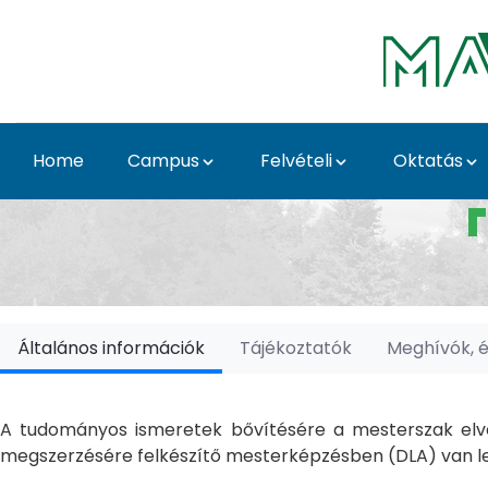
Skip to Main Content
Home
Campus
Felvételi
Oktatás
Doktori Iskolák - Ka
Általános információk
Tájékoztatók
Meghívók, 
A tudományos ismeretek bővítésére a mesterszak elvé
megszerzésére felkészítő mesterképzésben (DLA) van le