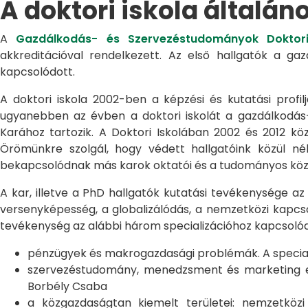
A doktori iskola általán
A
Gazdálkodás- és Szervezéstudományok Doktori
akkreditációval rendelkezett. Az első hallgatók a g
kapcsolódott.
A doktori iskola 2002-ben a képzési és kutatási profilj
ugyanebben az évben a doktori iskolát a gazdálkodá
Karához tartozik. A Doktori Iskolában 2002 és 2012 kö
Örömünkre szolgál, hogy védett hallgatóink közül n
bekapcsolódnak más karok oktatói és a tudományos közél
A kar, illetve a PhD hallgatók kutatási tevékenysége az
versenyképesség, a globalizálódás, a nemzetközi kapcso
tevékenység az alábbi három specializációhoz kapcsolód
pénzügyek és makrogazdasági problémák. A speciali
szervezéstudomány, menedzsment és marketing egye
Borbély Csaba
a közgazdaságtan kiemelt területei: nemzetköz