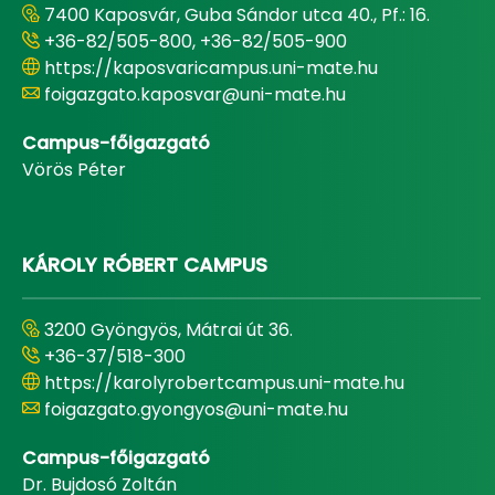
7400 Kaposvár, Guba Sándor utca 40., Pf.: 16.
+36-82/505-800, +36-82/505-900
https://kaposvaricampus.uni-mate.hu
foigazgato.kaposvar@uni-mate.hu
Campus-főigazgató
Vörös Péter
KÁROLY RÓBERT CAMPUS
3200 Gyöngyös, Mátrai út 36.
+36-37/518-300
https://karolyrobertcampus.uni-mate.hu
foigazgato.gyongyos@uni-mate.hu
Campus-főigazgató
Dr. Bujdosó Zoltán