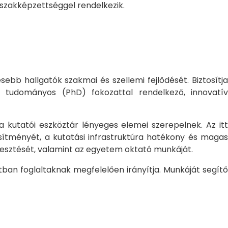
 szakképzettséggel rendelkezik.
bb hallgatók szakmai és szellemi fejlődését. Biztosítj
 tudományos (PhD) fokozattal rendelkező, innovatív
 a kutatói eszköztár lényeges elemei szerepelnek. Az itt
sítményét, a kutatási infrastruktúra hatékony és magas
jlesztését, valamint az egyetem oktató munkáját.
ban foglaltaknak megfelelően irányítja. Munkáját segítő