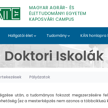
MAGYAR AGRÁR- ÉS
ÉLETTUDOMÁNYI EGYETEM
KAPOSVÁRI CAMPUS
Hallgatói élet
Tudomány
KÁN honlapra l
posvári Campus
Doktori Iskolák
értekezések
Pályázatok
gzése után, a tudományos fokozat megszerzésére felk
hetőség (ez a mesterképzés nem azonos a többciklusú ké