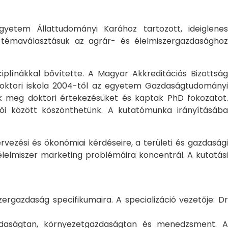
yetem Állattudományi Karához tartozott, ideiglene
a témaválasztásuk az agrár- és élelmiszergazdasághoz
ciplínákkal bővítette. A Magyar Akkreditációs Bizottság
oktori iskola 2004-től az egyetem Gazdaságtudományi
ték meg doktori értekezésüket és kaptak PhD fokozatot.
ői között köszönthetünk. A kutatómunka irányításába
rvezési és ökonómiai kérdéseire, a területi és gazdasági
élelmiszer marketing problémáira koncentrál. A kutatási
rgazdaság specifikumaira. A specializáció vezetője: Dr
gazdaságtan, környezetgazdaságtan és menedzsment. A