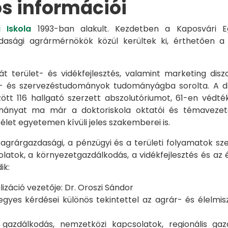
os információi
 Iskola
1993-ban alakult. Kezdetben a Kaposvári Eg
azdasági agrármérnökök közül kerültek ki, érthetően 
át terület- és vidékfejlesztés, valamint marketing disz
s- és szervezéstudományok tudományágba sorolta. A d
zött 116 hallgató szerzett abszolutóriumot, 61-en véd
éhányat ma már a doktoriskola oktatói és témavezet
et egyetemen kívüli jeles szakemberei is.
 agrárgazdasági, a pénzügyi és a területi folyamatok sze
latok, a környezetgazdálkodás, a vidékfejlesztés és az 
ik:
záció vezetője: Dr. Oroszi Sándor
s kérdései különös tekintettel az agrár- és élelmisze
i gazdálkodás, nemzetközi kapcsolatok, regionális 