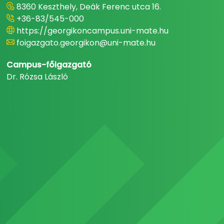
8360 Keszthely, Deák Ferenc utca 16.
+36-83/545-000
https://georgikoncampus.uni-mate.hu
foigazgato.georgikon@uni-mate.hu
Campus-főigazgató
Dr. Rózsa László