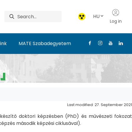
HU
Log in
ink
MATE Szabadegyetem
Last modified: 27. September 2021
észítő doktori képzésben (PhD) és művészeti fokozat
pzés második képzési ciklusával).