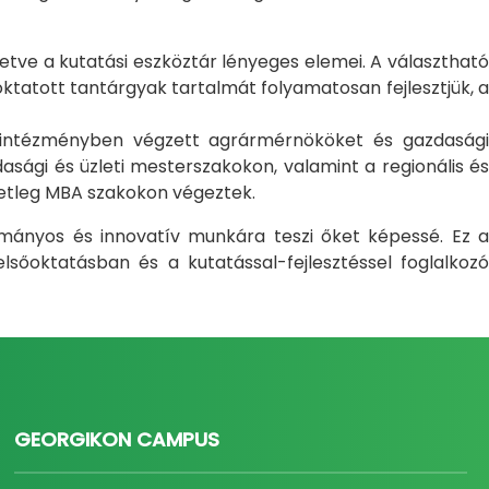
letve a kutatási eszköztár lényeges elemei. A választható
atott tantárgyak tartalmát folyamatosan fejlesztjük, a
i intézményben végzett agrármérnököket és gazdasági
sági és üzleti mesterszakokon, valamint a regionális és
setleg MBA szakokon végeztek.
ományos és innovatív munkára teszi őket képessé. Ez a
sőoktatásban és a kutatással-fejlesztéssel foglalkozó
GEORGIKON CAMPUS