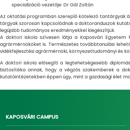
specializáció vezetője: Dr Gál Zoltán
Az oktatási programban szereplő kötelező tantárgyak átfo
tárgyak szorosan kapcsolódnak a doktoranduszok kutatás
legújabb tudományos eredményekkel kiegészítjük.
A doktori iskola szívesen látja a Kaposvári Egyete
agrármérnököket is. Természetes továbbtanulási lehetős
vidékfejlesztési agrármérnöki, környezettudományi és kö
A doktori iskola elősegíti a legtehetségesebb diplom
biztosítéka annak, hogy a végzős szakemberek a dokto
kutatóintézetekben éppen úgy, mint a gazdasági élet ma
KAPOSVÁRI CAMPUS