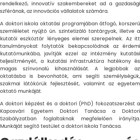
rendelkező, innovatív szakembereket ad a gazdasági
szférának, az innovációs vállalatok számára.
A doktori iskola oktatási programjában átfogó, korszerű
szemléletet nyújtó ún. szintetizáló tantárgyak, illetve a
kutatói eszköztár lényeges elemei szerepelnek. Az itt
tanulmányokat folytatók bekapcsolódnak az érdemi
kutatómunkába, javítják ezzel az intézmény kutatási
teljesítményét, a kutatási infrastruktúra hatékony és
magas színvonalú kihasználását. A legjobbak az
oktatásba is bevonhatók, ami segíti személyiségük,
szakmai látókörük fejlesztését, valamint az egyetem
oktató munkáját.
A doktori képzést és a doktori (PhD) fokozatszerzést a
Kaposvári Egyetem Doktori Tanácsa a Doktori
Szabályzatban foglaltaknak megfelelően irányítja.
Munkáját segítő testület a doktori iskola Tanácsa.