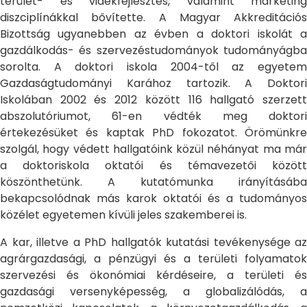
terület- és vidékfejlesztés, valamint marketing
diszciplínákkal bővítette. A Magyar Akkreditációs
Bizottság ugyanebben az évben a doktori iskolát a
gazdálkodás- és szervezéstudományok tudományágba
sorolta. A doktori iskola 2004-től az egyetem
Gazdaságtudományi Karához tartozik. A Doktori
Iskolában 2002 és 2012 között 116 hallgató szerzett
abszolutóriumot, 61-en védték meg doktori
értekezésüket és kaptak PhD fokozatot. Örömünkre
szolgál, hogy védett hallgatóink közül néhányat ma már
a doktoriskola oktatói és témavezetői között
köszönthetünk. A kutatómunka irányításába
bekapcsolódnak más karok oktatói és a tudományos
közélet egyetemen kívüli jeles szakemberei is.
A kar, illetve a PhD hallgatók kutatási tevékenysége az
agrárgazdasági, a pénzügyi és a területi folyamatok
szervezési és ökonómiai kérdéseire, a területi és
gazdasági versenyképesség, a globalizálódás, a