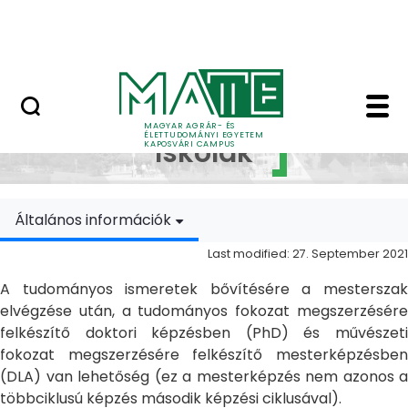
Skip to Main Content
MATE Szabadegyetem
Doktori Iskolák - Ka
Doktori
MAGYAR AGRÁR- ÉS
ÉLETTUDOMÁNYI EGYETEM
Iskolák
KAPOSVÁRI CAMPUS
Általános információk
Last modified: 27. September 2021
A tudományos ismeretek bővítésére a mesterszak
elvégzése után, a tudományos fokozat megszerzésére
felkészítő doktori képzésben (PhD) és művészeti
fokozat megszerzésére felkészítő mesterképzésben
(DLA) van lehetőség (ez a mesterképzés nem azonos a
többciklusú képzés második képzési ciklusával).