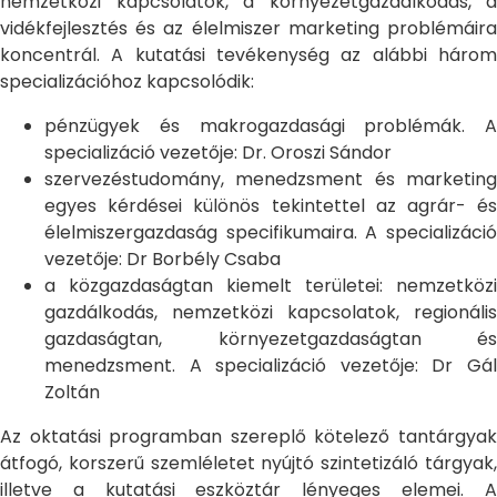
nemzetközi kapcsolatok, a környezetgazdálkodás, a
vidékfejlesztés és az élelmiszer marketing problémáira
koncentrál. A kutatási tevékenység az alábbi három
specializációhoz kapcsolódik:
pénzügyek és makrogazdasági problémák. A
specializáció vezetője: Dr. Oroszi Sándor
szervezéstudomány, menedzsment és marketing
egyes kérdései különös tekintettel az agrár- és
élelmiszergazdaság specifikumaira. A specializáció
vezetője: Dr Borbély Csaba
a közgazdaságtan kiemelt területei: nemzetközi
gazdálkodás, nemzetközi kapcsolatok, regionális
gazdaságtan, környezetgazdaságtan és
menedzsment. A specializáció vezetője: Dr Gál
Zoltán
Az oktatási programban szereplő kötelező tantárgyak
átfogó, korszerű szemléletet nyújtó szintetizáló tárgyak,
illetve a kutatási eszköztár lényeges elemei. A