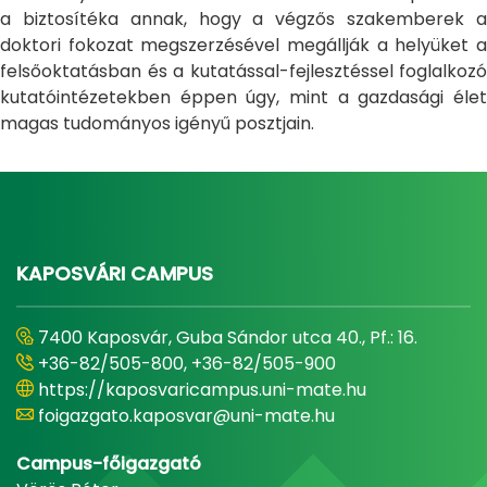
a biztosítéka annak, hogy a végzős szakemberek a
doktori fokozat megszerzésével megállják a helyüket a
felsőoktatásban és a kutatással-fejlesztéssel foglalkozó
kutatóintézetekben éppen úgy, mint a gazdasági élet
magas tudományos igényű posztjain.
KAPOSVÁRI CAMPUS
7400 Kaposvár, Guba Sándor utca 40., Pf.: 16.
+36-82/505-800, +36-82/505-900
https://kaposvaricampus.uni-mate.hu
foigazgato.kaposvar@uni-mate.hu
Campus-főigazgató