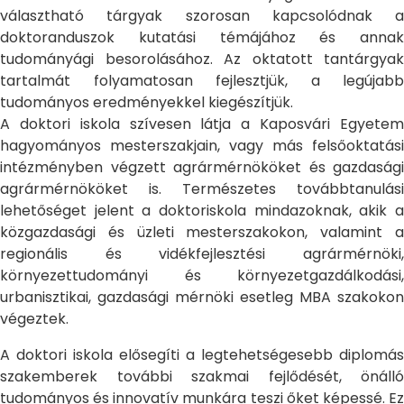
választható tárgyak szorosan kapcsolódnak a
doktoranduszok kutatási témájához és annak
tudományági besorolásához. Az oktatott tantárgyak
tartalmát folyamatosan fejlesztjük, a legújabb
tudományos eredményekkel kiegészítjük.
A doktori iskola szívesen látja a Kaposvári Egyetem
hagyományos mesterszakjain, vagy más felsőoktatási
intézményben végzett agrármérnököket és gazdasági
agrármérnököket is. Természetes továbbtanulási
lehetőséget jelent a doktoriskola mindazoknak, akik a
közgazdasági és üzleti mesterszakokon, valamint a
regionális és vidékfejlesztési agrármérnöki,
környezettudományi és környezetgazdálkodási,
urbanisztikai, gazdasági mérnöki esetleg MBA szakokon
végeztek.
A doktori iskola elősegíti a legtehetségesebb diplomás
szakemberek további szakmai fejlődését, önálló
tudományos és innovatív munkára teszi őket képessé. Ez