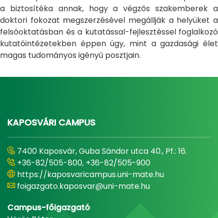
a biztosítéka annak, hogy a végzős szakemberek a
doktori fokozat megszerzésével megállják a helyüket a
felsőoktatásban és a kutatással-fejlesztéssel foglalkozó
kutatóintézetekben éppen úgy, mint a gazdasági élet
magas tudományos igényű posztjain.
KAPOSVÁRI CAMPUS
7400 Kaposvár, Guba Sándor utca 40., Pf.: 16.
+36-82/505-800, +36-82/505-900
https://kaposvaricampus.uni-mate.hu
foigazgato.kaposvar@uni-mate.hu
Campus-főigazgató