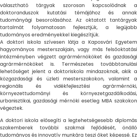
választható tárgyak szorosan kapcsolódnak a
doktoranduszok kutatási témájához és annak
tudományági besorolásához. Az oktatott tantárgyak
tartalmát folyamatosan fejlesztjük, a legújabb
tudományos eredményekkel kiegészítjük.
A doktori iskola szívesen látja a Kaposvári Egyetem
hagyományos mesterszakjain, vagy más felsőoktatási
intézményben végzett agrármérnököket és gazdasági
agrármérnököket is. Természetes továbbtanulási
lehetőséget jelent a doktoriskola mindazoknak, akik a
közgazdasági és üzleti mesterszakokon, valamint a
regionális és vidékfejlesztési agrármérnöki,
környezettudományi és környezetgazdálkodási,
urbanisztikai, gazdasági mérnöki esetleg MBA szakokon
végeztek.
A doktori iskola elősegíti a legtehetségesebb diplomás
szakemberek további szakmai fejlődését, önálló
tudományos és innovatív munkára teszi őket képessé. Ez