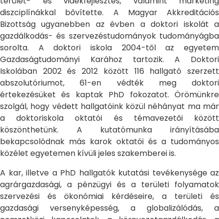
terület- és vidékfejlesztés, valamint marketing
diszciplínákkal bővítette. A Magyar Akkreditációs
Bizottság ugyanebben az évben a doktori iskolát a
gazdálkodás- és szervezéstudományok tudományágba
sorolta. A doktori iskola 2004-től az egyetem
Gazdaságtudományi Karához tartozik. A Doktori
Iskolában 2002 és 2012 között 116 hallgató szerzett
abszolutóriumot, 61-en védték meg doktori
értekezésüket és kaptak PhD fokozatot. Örömünkre
szolgál, hogy védett hallgatóink közül néhányat ma már
a doktoriskola oktatói és témavezetői között
köszönthetünk. A kutatómunka irányításába
bekapcsolódnak más karok oktatói és a tudományos
közélet egyetemen kívüli jeles szakemberei is.
A kar, illetve a PhD hallgatók kutatási tevékenysége az
agrárgazdasági, a pénzügyi és a területi folyamatok
szervezési és ökonómiai kérdéseire, a területi és
gazdasági versenyképesség, a globalizálódás, a