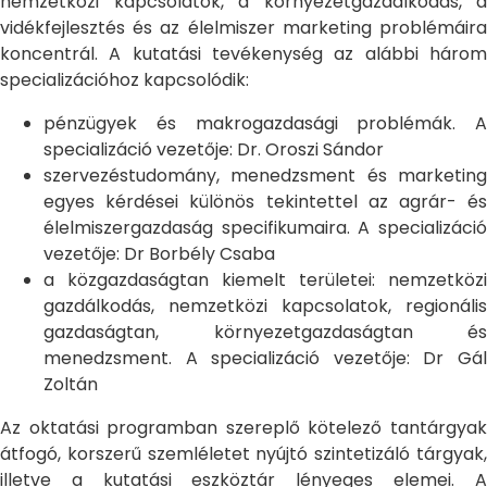
nemzetközi kapcsolatok, a környezetgazdálkodás, a
vidékfejlesztés és az élelmiszer marketing problémáira
koncentrál. A kutatási tevékenység az alábbi három
specializációhoz kapcsolódik:
pénzügyek és makrogazdasági problémák. A
specializáció vezetője: Dr. Oroszi Sándor
szervezéstudomány, menedzsment és marketing
egyes kérdései különös tekintettel az agrár- és
élelmiszergazdaság specifikumaira. A specializáció
vezetője: Dr Borbély Csaba
a közgazdaságtan kiemelt területei: nemzetközi
gazdálkodás, nemzetközi kapcsolatok, regionális
gazdaságtan, környezetgazdaságtan és
menedzsment. A specializáció vezetője: Dr Gál
Zoltán
Az oktatási programban szereplő kötelező tantárgyak
átfogó, korszerű szemléletet nyújtó szintetizáló tárgyak,
illetve a kutatási eszköztár lényeges elemei. A