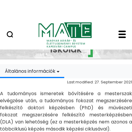
Skip to Main Content
MATE Szabadegyetem
Doktori Iskolák - Ka
Doktori
MAGYAR AGRÁR- ÉS
ÉLETTUDOMÁNYI EGYETEM
Iskolák
KAPOSVÁRI CAMPUS
Általános információk
Last modified: 27. September 2021
A tudományos ismeretek bővítésére a mesterszak
elvégzése után, a tudományos fokozat megszerzésére
felkészítő doktori képzésben (PhD) és művészeti
fokozat megszerzésére felkészítő mesterképzésben
(DLA) van lehetőség (ez a mesterképzés nem azonos a
többciklusú képzés második képzési ciklusával).