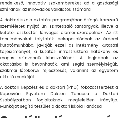
rendelkező, innovatív szakembereket ad a gazdasági
szférának, az innovációs vállalatok számára.
A doktori iskola oktatási programjában átfogó, korszerű
szemléletet nyújtó ún. szintetizáló tantárgyak, illetve a
kutatói eszköztár lényeges elemei szerepelnek. Az itt
tanulmányokat folytatók bekapcsolódnak az érdemi
kutatómunkába, javítják ezzel az intézmény kutatási
teljesítményét, a kutatási infrastruktúra hatékony és
magas színvonalú kihasználását. A legjobbak az
oktatásba is bevonhatók, ami segíti személyiségük,
szakmai látókörük fejlesztését, valamint az egyetem
oktató munkáját.
A doktori képzést és a doktori (PhD) fokozatszerzést a
Kaposvári Egyetem Doktori Tanácsa a Doktori
Szabályzatban foglaltaknak megfelelően irányítja.
Munkáját segítő testület a doktori iskola Tanácsa.