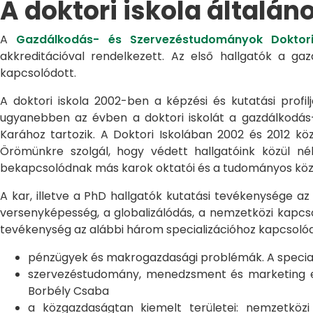
A doktori iskola általán
A
Gazdálkodás- és Szervezéstudományok Doktori
akkreditációval rendelkezett. Az első hallgatók a g
kapcsolódott.
A doktori iskola 2002-ben a képzési és kutatási profilj
ugyanebben az évben a doktori iskolát a gazdálkodá
Karához tartozik. A Doktori Iskolában 2002 és 2012 kö
Örömünkre szolgál, hogy védett hallgatóink közül n
bekapcsolódnak más karok oktatói és a tudományos közél
A kar, illetve a PhD hallgatók kutatási tevékenysége az
versenyképesség, a globalizálódás, a nemzetközi kapcso
tevékenység az alábbi három specializációhoz kapcsolód
pénzügyek és makrogazdasági problémák. A speciali
szervezéstudomány, menedzsment és marketing egye
Borbély Csaba
a közgazdaságtan kiemelt területei: nemzetköz