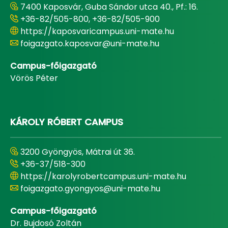
7400 Kaposvár, Guba Sándor utca 40., Pf.: 16.
+36-82/505-800, +36-82/505-900
https://kaposvaricampus.uni-mate.hu
foigazgato.kaposvar@uni-mate.hu
Campus-főigazgató
Vörös Péter
KÁROLY RÓBERT CAMPUS
3200 Gyöngyös, Mátrai út 36.
+36-37/518-300
https://karolyrobertcampus.uni-mate.hu
foigazgato.gyongyos@uni-mate.hu
Campus-főigazgató
Dr. Bujdosó Zoltán