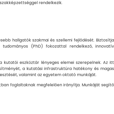
 szakképzettséggel rendelkezik.
bb hallgatók szakmai és szellemi fejlődését. Biztosítj
 tudományos (PhD) fokozattal rendelkező, innovatív
 a kutatói eszköztár lényeges elemei szerepelnek. Az itt
sítményét, a kutatási infrastruktúra hatékony és magas
jlesztését, valamint az egyetem oktató munkáját.
ban foglaltaknak megfelelően irányítja. Munkáját segítő