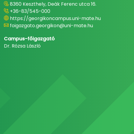
8360 Keszthely, Deák Ferenc utca 16.
+36-83/545-000
https://georgikoncampus.uni-mate.hu
foigazgato.georgikon@uni-mate.hu
Campus-főigazgató
Dr. Rózsa László