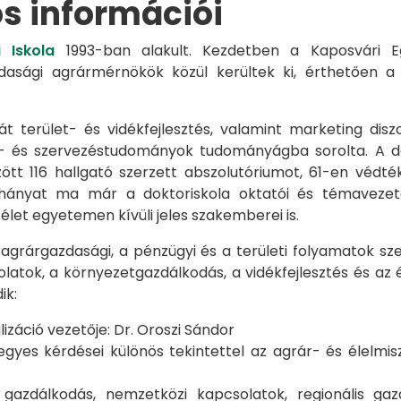
os információi
 Iskola
1993-ban alakult. Kezdetben a Kaposvári Eg
azdasági agrármérnökök közül kerültek ki, érthetően 
át terület- és vidékfejlesztés, valamint marketing disz
s- és szervezéstudományok tudományágba sorolta. A d
zött 116 hallgató szerzett abszolutóriumot, 61-en véd
éhányat ma már a doktoriskola oktatói és témavezet
et egyetemen kívüli jeles szakemberei is.
 agrárgazdasági, a pénzügyi és a területi folyamatok sze
latok, a környezetgazdálkodás, a vidékfejlesztés és az 
ik:
záció vezetője: Dr. Oroszi Sándor
s kérdései különös tekintettel az agrár- és élelmisze
i gazdálkodás, nemzetközi kapcsolatok, regionális 