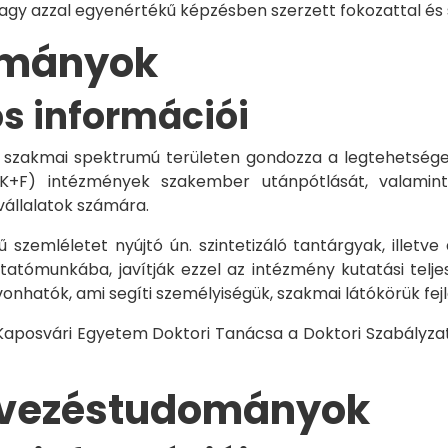
vagy azzal egyenértékű képzésben szerzett fokozattal és
dományok
os információi
 szakmai spektrumú területen gondozza a legtehetségese
 K+F) intézmények szakember utánpótlását, valamint
vállalatok számára.
 szemléletet nyújtó ún. szintetizáló tantárgyak, illetve
tómunkába, javítják ezzel az intézmény kutatási telje
vonhatók, ami segíti személyiségük, szakmai látókörük fe
 Kaposvári Egyetem Doktori Tanácsa a Doktori Szabályzat
rvezéstudományok