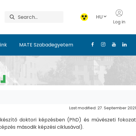
HU
Log in
ink
MATE Szabadegyetem
Last modified: 27. September 2021
észítő doktori képzésben (PhD) és művészeti fokozat
pzés második képzési ciklusával).