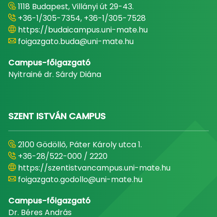
1118 Budapest, Villányi út 29-43.
+36-1/305-7354, +36-1/305-7528
https://budaicampus.uni-mate.hu
foigazgato.buda@uni-mate.hu
Campus-főigazgató
Nyitrainé dr. Sárdy Diána
SZENT ISTVÁN CAMPUS
2100 Gödöllő, Páter Károly utca 1.
+36-28/522-000 / 2220
https://szentistvancampus.uni-mate.hu
foigazgato.godollo@uni-mate.hu
Campus-főigazgató
Dr. Béres András