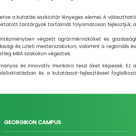
letve a kutatási eszköztár lényeges elemei. A választható
atott tantárgyak tartalmát folyamatosan fejlesztjük, a
i intézményben végzett agrármérnököket és gazdasági
sági és üzleti mesterszakokon, valamint a regionális és
setleg MBA szakokon végeztek.
ományos és innovatív munkára teszi őket képessé. Ez a
sőoktatásban és a kutatással-fejlesztéssel foglalkozó
GEORGIKON CAMPUS