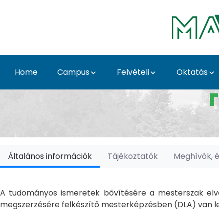
Skip to Main Content
Home
Campus
Felvételi
Oktatás
Doktori Iskolák - Ka
Általános információk
Tájékoztatók
Meghívók, 
A tudományos ismeretek bővítésére a mesterszak elvé
megszerzésére felkészítő mesterképzésben (DLA) van le