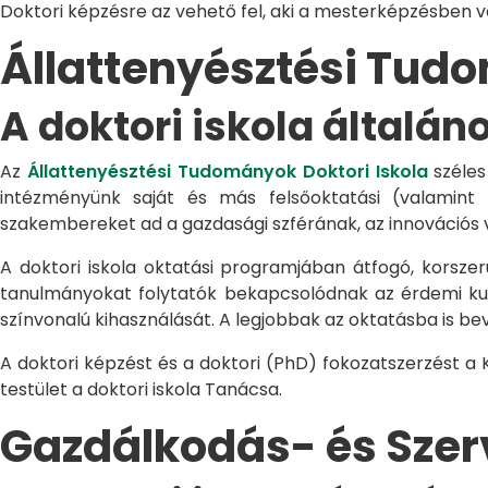
Doktori képzésre az vehető fel, aki a mesterképzésben 
Állattenyésztési Tu
A doktori iskola általán
Az
Állattenyésztési Tudományok Doktori Iskola
széles
intézményünk saját és más felsőoktatási (valamint
szakembereket ad a gazdasági szférának, az innovációs 
A doktori iskola oktatási programjában átfogó, korszerű
tanulmányokat folytatók bekapcsolódnak az érdemi kuta
színvonalú kihasználását. A legjobbak az oktatásba is be
A doktori képzést és a doktori (PhD) fokozatszerzést a
testület a doktori iskola Tanácsa.
Gazdálkodás- és Sze