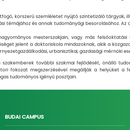
gó, korszerű szemléletet nyújtó szintetizáló tárgyak, il
i témájához és annak tudományági besorolásához. Az okt
m hagyományos mesterszakjain, vagy más felsőoktatás
éget jelent a doktoriskola mindazoknak, akik a közgazda
rnyezetgazdálkodási, urbanisztikai, gazdasági mérnöki e
ás szakemberek további szakmai fejlődését, önálló tud
ri fokozat megszerzésével megállják a helyüket a fel
gas tudományos igényű posztjain.
BUDAI CAMPUS