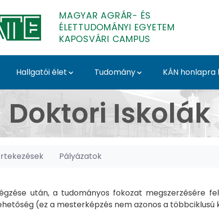
MAGYAR AGRÁR- ÉS
ÉLETTUDOMÁNYI EGYETEM
KAPOSVÁRI CAMPUS
Hallgatói élet
Tudomány
KÁN honlapra l
posvári Campus
Doktori Iskolák
értekezések
Pályázatok
gzése után, a tudományos fokozat megszerzésére felk
hetőség (ez a mesterképzés nem azonos a többciklusú ké