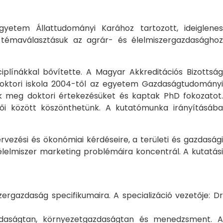
yetem Állattudományi Karához tartozott, ideiglene
a témaválasztásuk az agrár- és élelmiszergazdasághoz
ciplínákkal bővítette. A Magyar Akkreditációs Bizottság
oktori iskola 2004-től az egyetem Gazdaságtudományi
ték meg doktori értekezésüket és kaptak PhD fokozatot.
ői között köszönthetünk. A kutatómunka irányításába
rvezési és ökonómiai kérdéseire, a területi és gazdasági
élelmiszer marketing problémáira koncentrál. A kutatási
rgazdaság specifikumaira. A specializáció vezetője: Dr
gazdaságtan, környezetgazdaságtan és menedzsment. A