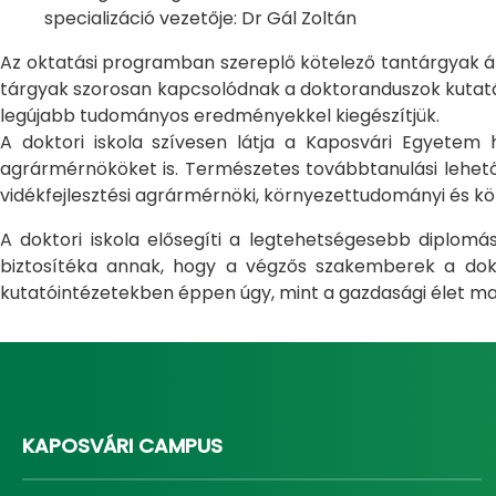
specializáció vezetője: Dr Gál Zoltán
Az oktatási programban szereplő kötelező tantárgyak átfo
tárgyak szorosan kapcsolódnak a doktoranduszok kutatás
legújabb tudományos eredményekkel kiegészítjük.
A doktori iskola szívesen látja a Kaposvári Egyete
agrármérnököket is. Természetes továbbtanulási lehetős
vidékfejlesztési agrármérnöki, környezettudományi és kö
A doktori iskola elősegíti a legtehetségesebb diplom
biztosítéka annak, hogy a végzős szakemberek a dokto
kutatóintézetekben éppen úgy, mint a gazdasági élet ma
KAPOSVÁRI CAMPUS