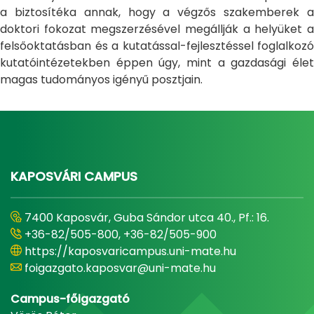
a biztosítéka annak, hogy a végzős szakemberek a
doktori fokozat megszerzésével megállják a helyüket a
felsőoktatásban és a kutatással-fejlesztéssel foglalkozó
kutatóintézetekben éppen úgy, mint a gazdasági élet
magas tudományos igényű posztjain.
KAPOSVÁRI CAMPUS
7400 Kaposvár, Guba Sándor utca 40., Pf.: 16.
+36-82/505-800, +36-82/505-900
https://kaposvaricampus.uni-mate.hu
foigazgato.kaposvar@uni-mate.hu
Campus-főigazgató