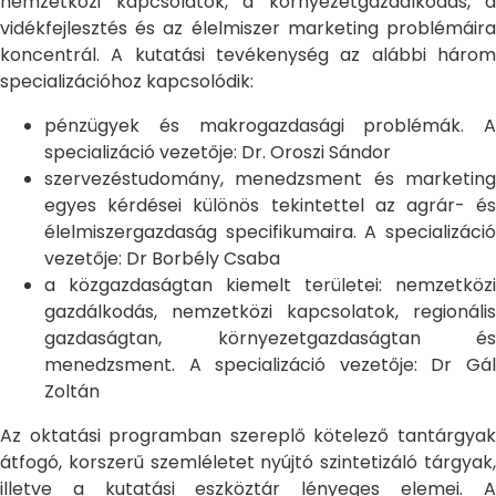
nemzetközi kapcsolatok, a környezetgazdálkodás, a
vidékfejlesztés és az élelmiszer marketing problémáira
koncentrál. A kutatási tevékenység az alábbi három
specializációhoz kapcsolódik:
pénzügyek és makrogazdasági problémák. A
specializáció vezetője: Dr. Oroszi Sándor
szervezéstudomány, menedzsment és marketing
egyes kérdései különös tekintettel az agrár- és
élelmiszergazdaság specifikumaira. A specializáció
vezetője: Dr Borbély Csaba
a közgazdaságtan kiemelt területei: nemzetközi
gazdálkodás, nemzetközi kapcsolatok, regionális
gazdaságtan, környezetgazdaságtan és
menedzsment. A specializáció vezetője: Dr Gál
Zoltán
Az oktatási programban szereplő kötelező tantárgyak
átfogó, korszerű szemléletet nyújtó szintetizáló tárgyak,
illetve a kutatási eszköztár lényeges elemei. A