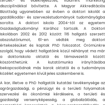
terület- és vidékfejlesztés, valamint marketing
diszciplínákkal bővítette. A Magyar Akkreditációs
Bizottság ugyanebben az évben a doktori iskolát a
gazdálkodás- és szervezéstudományok tudományágba
sorolta. A doktori iskola 2004-től az egyetem
Gazdaságtudományi Karához tartozik. A Doktori
Iskolában 2002 és 2012 között 116 hallgató szerzett
abszolutóriumot, 61-en védték meg doktori
értekezésüket és kaptak PhD fokozatot. Örömünkre
szolgál, hogy védett hallgatóink közül néhányat ma már
a doktoriskola oktatói és témavezetői között
köszönthetünk. A kutatómunka irányításába
bekapcsolódnak más karok oktatói és a tudományos
közélet egyetemen kívüli jeles szakemberei is.
A kar, illetve a PhD hallgatók kutatási tevékenysége az
agrárgazdasági, a pénzügyi és a területi folyamatok
szervezési és ökonómiai kérdéseire, a területi és
gazdasági versenyképesség, a globalizálódás, a