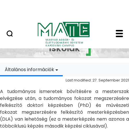
Skip to Main Content
MATE Szabadegyetem
Doktori Iskolák - Ka
Doktori
MAGYAR AGRÁR- ÉS
ÉLETTUDOMÁNYI EGYETEM
Iskolák
KAPOSVÁRI CAMPUS
Általános információk
Last modified: 27. September 2021
A tudományos ismeretek bővítésére a mesterszak
elvégzése után, a tudományos fokozat megszerzésére
felkészítő doktori képzésben (PhD) és művészeti
fokozat megszerzésére felkészítő mesterképzésben
(DLA) van lehetőség (ez a mesterképzés nem azonos a
többciklusú képzés második képzési ciklusával).