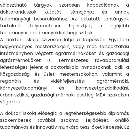
választható tárgyak szorosan kapcsolódnak a
doktoranduszok kutatási témájához és annak
tudományági besorolásához. Az oktatott tantárgyak
tartalmát folyamatosan fejlesztjük, a legújabb
tudományos eredményekkel kiegészítjük.
A doktori iskola szívesen látja a Kaposvári Egyetem
hagyományos mesterszakjain, vagy más felsőoktatási
intézményben végzett agrármérnököket és gazdasági
agrármérnököket is. Természetes továbbtanulási
lehetőséget jelent a doktoriskola mindazoknak, akik a
közgazdasági és üzleti mesterszakokon, valamint a
regionális és vidékfejlesztési agrármérnöki,
környezettudományi és környezetgazdálkodási,
urbanisztikai, gazdasági mérnöki esetleg MBA szakokon
végeztek.
A doktori iskola elősegíti a legtehetségesebb diplomás
szakemberek további szakmai fejlődését, önálló
tudományos és innovatív munkára teszi őket képessé. Ez