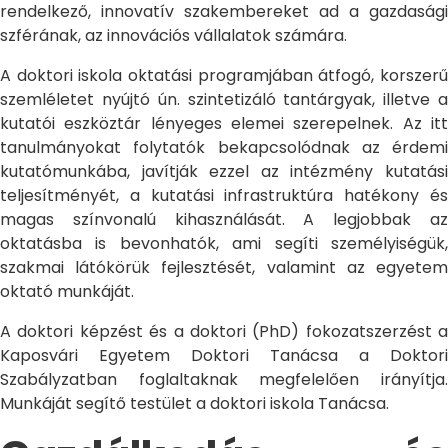
rendelkező, innovatív szakembereket ad a gazdasági
szférának, az innovációs vállalatok számára.
A doktori iskola oktatási programjában átfogó, korszerű
szemléletet nyújtó ún. szintetizáló tantárgyak, illetve a
kutatói eszköztár lényeges elemei szerepelnek. Az itt
tanulmányokat folytatók bekapcsolódnak az érdemi
kutatómunkába, javítják ezzel az intézmény kutatási
teljesítményét, a kutatási infrastruktúra hatékony és
magas színvonalú kihasználását. A legjobbak az
oktatásba is bevonhatók, ami segíti személyiségük,
szakmai látókörük fejlesztését, valamint az egyetem
oktató munkáját.
A doktori képzést és a doktori (PhD) fokozatszerzést a
Kaposvári Egyetem Doktori Tanácsa a Doktori
Szabályzatban foglaltaknak megfelelően irányítja.
Munkáját segítő testület a doktori iskola Tanácsa.