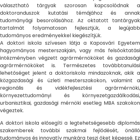
választható tárgyak szorosan kapcsolódnak a
doktoranduszok kutatási témájához és annak
tudományági besorolásához. Az oktatott tantárgyak
tartalmát folyamatosan fejlesztjük, a legújabb
tudományos eredményekkel kiegészítjük.
A doktori iskola szívesen látja a Kaposvári Egyetem
hagyományos mesterszakjain, vagy más felsőoktatási
intézményben végzett agrármérnököket és gazdasági
agrármérnököket is. Természetes továbbtanulási
lehetőséget jelent a doktoriskola mindazoknak, akik a
közgazdasági és üzleti mesterszakokon, valamint a
regionális és vidékfejlesztési agrármérnöki,
környezettudományi és környezetgazdálkodási,
urbanisztikai, gazdasági mérnöki esetleg MBA szakokon
végeztek.
A doktori iskola elősegíti a legtehetségesebb diplomás
szakemberek további szakmai fejlődését, önálló
tudományos és innovatív munkára teszi őket képessé. Ez