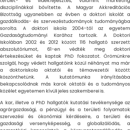
terület- és vidékfejlesztés, valamint marketing
diszciplínákkal bővítette. A Magyar Akkreditációs
Bizottság ugyanebben az évben a doktori iskolát a
gazdálkodás- és szervezéstudományok tudományágba
sorolta. A doktori iskola 2004-től az egyetem
Gazdaságtudományi Karához tartozik. A Doktori
Iskolában 2002 és 2012 között 116 hallgató szerzett
abszolutóriumot, 61-en védték meg doktori
értekezésüket és kaptak PhD fokozatot. Örömünkre
szolgál, hogy védett hallgatóink közül néhányat ma már
a doktoriskola oktatói és témavezetői között
köszönthetünk. A kutatómunka irányításába
bekapcsolódnak más karok oktatói és a tudományos
közélet egyetemen kívüli jeles szakemberei is.
A kar, illetve a PhD hallgatók kutatási tevékenysége az
agrárgazdasági, a pénzügyi és a területi folyamatok
szervezési és ökonómiai kérdéseire, a területi és
gazdasági versenyképesség, a globalizálódás, a