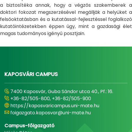
a biztosítéka annak, hogy a végzős szakemberek a
doktori fokozat megszerzésével megállják a helyüket a
felsőoktatásban és a kutatással-fejlesztéssel foglalkozó
kutatóintézetekben éppen úgy, mint a gazdasági élet
magas tudományos igényű posztjain.
KAPOSVÁRI CAMPUS
7400 Kaposvár, Guba Sándor utca 40., Pf.: 16.
+36-82/505-800, +36-82/505-900
https://kaposvaricampus.uni-mate.hu
foigazgato.kaposvar@uni-mate.hu
Campus-főigazgató