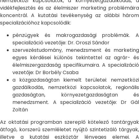
nemzetközi kapcsolatok, a környezetgazdálkodás, a
vidékfejlesztés és az élelmiszer marketing problémáira
koncentrál. A kutatási tevékenység az alábbi három
specializációhoz kapcsolódik:
pénzügyek és makrogazdasági problémák. A
specializáció vezetője: Dr. Oroszi Sándor
szervezéstudomány, menedzsment és marketing
egyes kérdései különös tekintettel az agrár- és
élelmiszergazdaság specifikumaira. A specializáció
vezetője: Dr Borbély Csaba
a közgazdaságtan kiemelt területei: nemzetközi
gazdálkodás, nemzetközi kapcsolatok, regionális
gazdaságtan, környezetgazdaságtan és
menedzsment. A specializáció vezetője: Dr Gál
Zoltán
Az oktatási programban szereplő kötelező tantárgyak
átfogó, korszerű szemléletet nyújtó szintetizáló tárgyak,
illetve a kutatási eszköztár lényeges elemei. A