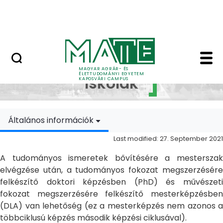
Skip to Main Content
MATE Szabadegyetem
Doktori Iskolák - Ka
Doktori
MAGYAR AGRÁR- ÉS
ÉLETTUDOMÁNYI EGYETEM
Iskolák
KAPOSVÁRI CAMPUS
Általános információk
Last modified: 27. September 2021
A tudományos ismeretek bővítésére a mesterszak
elvégzése után, a tudományos fokozat megszerzésére
felkészítő doktori képzésben (PhD) és művészeti
fokozat megszerzésére felkészítő mesterképzésben
(DLA) van lehetőség (ez a mesterképzés nem azonos a
többciklusú képzés második képzési ciklusával).