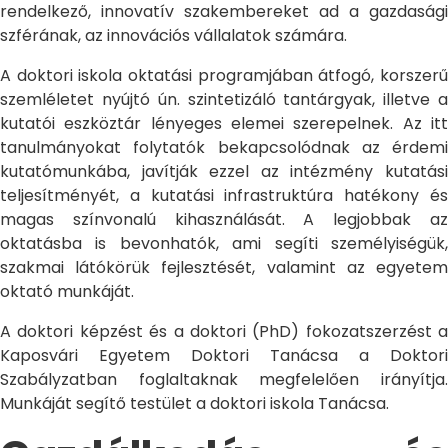
rendelkező, innovatív szakembereket ad a gazdasági
szférának, az innovációs vállalatok számára.
A doktori iskola oktatási programjában átfogó, korszerű
szemléletet nyújtó ún. szintetizáló tantárgyak, illetve a
kutatói eszköztár lényeges elemei szerepelnek. Az itt
tanulmányokat folytatók bekapcsolódnak az érdemi
kutatómunkába, javítják ezzel az intézmény kutatási
teljesítményét, a kutatási infrastruktúra hatékony és
magas színvonalú kihasználását. A legjobbak az
oktatásba is bevonhatók, ami segíti személyiségük,
szakmai látókörük fejlesztését, valamint az egyetem
oktató munkáját.
A doktori képzést és a doktori (PhD) fokozatszerzést a
Kaposvári Egyetem Doktori Tanácsa a Doktori
Szabályzatban foglaltaknak megfelelően irányítja.
Munkáját segítő testület a doktori iskola Tanácsa.