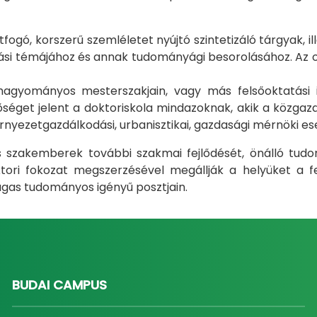
gó, korszerű szemléletet nyújtó szintetizáló tárgyak, il
i témájához és annak tudományági besorolásához. Az okt
m hagyományos mesterszakjain, vagy más felsőoktatás
éget jelent a doktoriskola mindazoknak, akik a közgazda
rnyezetgazdálkodási, urbanisztikai, gazdasági mérnöki e
ás szakemberek további szakmai fejlődését, önálló tud
ri fokozat megszerzésével megállják a helyüket a fel
gas tudományos igényű posztjain.
BUDAI CAMPUS