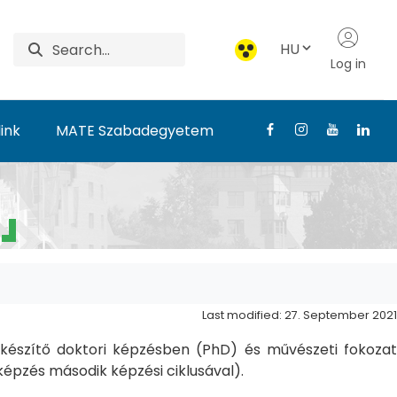
HU
Log in
ink
MATE Szabadegyetem
Last modified: 27. September 2021
észítő doktori képzésben (PhD) és művészeti fokozat
pzés második képzési ciklusával).