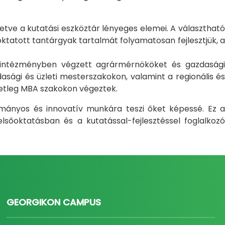
letve a kutatási eszköztár lényeges elemei. A választható
atott tantárgyak tartalmát folyamatosan fejlesztjük, a
i intézményben végzett agrármérnököket és gazdasági
sági és üzleti mesterszakokon, valamint a regionális és
setleg MBA szakokon végeztek.
ományos és innovatív munkára teszi őket képessé. Ez a
sőoktatásban és a kutatással-fejlesztéssel foglalkozó
GEORGIKON CAMPUS