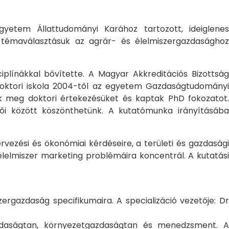
yetem Állattudományi Karához tartozott, ideiglene
a témaválasztásuk az agrár- és élelmiszergazdasághoz
ciplínákkal bővítette. A Magyar Akkreditációs Bizottság
oktori iskola 2004-től az egyetem Gazdaságtudományi
ték meg doktori értekezésüket és kaptak PhD fokozatot.
ői között köszönthetünk. A kutatómunka irányításába
rvezési és ökonómiai kérdéseire, a területi és gazdasági
élelmiszer marketing problémáira koncentrál. A kutatási
rgazdaság specifikumaira. A specializáció vezetője: Dr
gazdaságtan, környezetgazdaságtan és menedzsment. A