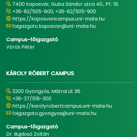
7400 Kaposvár, Guba Sándor utca 40., Pf.: 16.
+36-82/505-800, +36-82/505-900
https://kaposvaricampus.uni-mate.hu
foigazgato.kaposvar@uni-mate.hu
Campus-főigazgató
Vörös Péter
KÁROLY RÓBERT CAMPUS
3200 Gyöngyös, Mátrai út 36.
+36-37/518-300
https://karolyrobertcampus.uni-mate.hu
foigazgato.gyongyos@uni-mate.hu
Campus-főigazgató
Dr. Bujdosó Zoltán