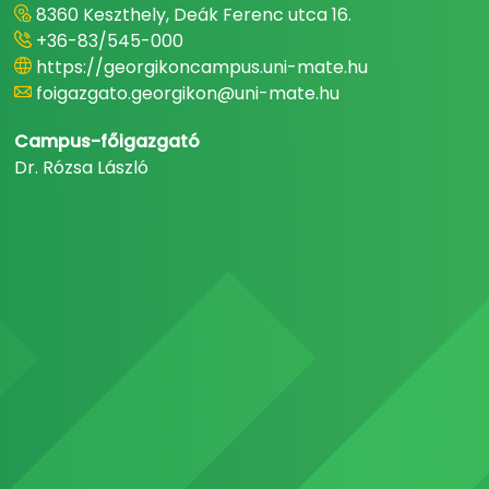
8360 Keszthely, Deák Ferenc utca 16.
+36-83/545-000
https://georgikoncampus.uni-mate.hu
foigazgato.georgikon@uni-mate.hu
Campus-főigazgató
Dr. Rózsa László