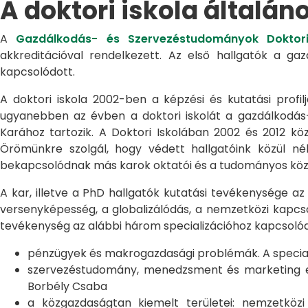
A doktori iskola általán
A
Gazdálkodás- és Szervezéstudományok Doktori
akkreditációval rendelkezett. Az első hallgatók a g
kapcsolódott.
A doktori iskola 2002-ben a képzési és kutatási profilj
ugyanebben az évben a doktori iskolát a gazdálkodá
Karához tartozik. A Doktori Iskolában 2002 és 2012 kö
Örömünkre szolgál, hogy védett hallgatóink közül n
bekapcsolódnak más karok oktatói és a tudományos közél
A kar, illetve a PhD hallgatók kutatási tevékenysége az
versenyképesség, a globalizálódás, a nemzetközi kapcso
tevékenység az alábbi három specializációhoz kapcsolód
pénzügyek és makrogazdasági problémák. A speciali
szervezéstudomány, menedzsment és marketing egye
Borbély Csaba
a közgazdaságtan kiemelt területei: nemzetköz