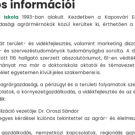
os információi
 Iskola
1993-ban alakult. Kezdetben a Kaposvári Eg
azdasági agrármérnökök közül kerültek ki, érthetően 
át terület- és vidékfejlesztés, valamint marketing disz
s- és szervezéstudományok tudományágba sorolta. A d
zött 116 hallgató szerzett abszolutóriumot, 61-en véd
éhányat ma már a doktoriskola oktatói és témavezet
et egyetemen kívüli jeles szakemberei is.
 agrárgazdasági, a pénzügyi és a területi folyamatok sze
latok, a környezetgazdálkodás, a vidékfejlesztés és az 
ik:
záció vezetője: Dr. Oroszi Sándor
s kérdései különös tekintettel az agrár- és élelmisze
i gazdálkodás, nemzetközi kapcsolatok, regionális 