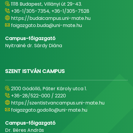
1118 Budapest, Villányi út 29-43.
+36-1/305-7354, +36-1/305-7528
https://budaicampus.uni-mate.hu
foigazgato.buda@uni-mate.hu
Campus-főigazgató
Nyitrainé dr. Sárdy Diána
SZENT ISTVÁN CAMPUS
2100 Gödöllő, Páter Károly utca 1.
+36-28/522-000 / 2220
https://szentistvancampus.uni-mate.hu
foigazgato.godollo@uni-mate.hu
Campus-főigazgató
Dr. Béres András