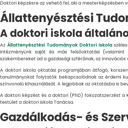
Doktori képzésre az vehető fel, aki a mesterképzésben 
Állattenyésztési Tu
A doktori iskola általán
Az
Állattenyésztési Tudományok Doktori Iskola
széles
intézményünk saját és más felsőoktatási (valamint
szakembereket ad a gazdasági szférának, az innovációs 
A doktori iskola oktatási programjában átfogó, korszerű
tanulmányokat folytatók bekapcsolódnak az érdemi kuta
színvonalú kihasználását. A legjobbak az oktatásba is be
A doktori képzést és a doktori (PhD) fokozatszerzést a
testület a doktori iskola Tanácsa.
Gazdálkodás- és Sze