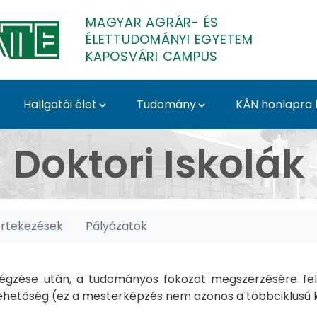
MAGYAR AGRÁR- ÉS
ÉLETTUDOMÁNYI EGYETEM
KAPOSVÁRI CAMPUS
Hallgatói élet
Tudomány
KÁN honlapra l
posvári Campus
Doktori Iskolák
értekezések
Pályázatok
gzése után, a tudományos fokozat megszerzésére felk
hetőség (ez a mesterképzés nem azonos a többciklusú ké