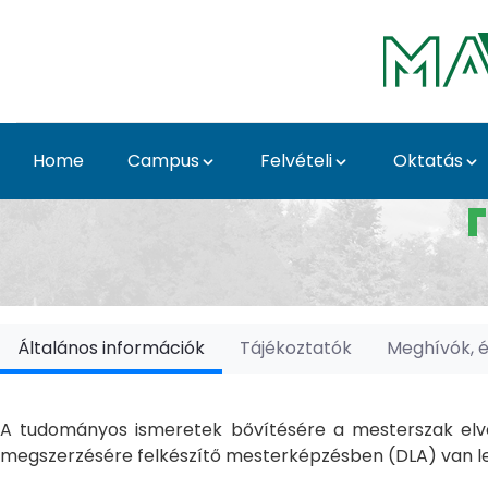
Skip to Main Content
Home
Campus
Felvételi
Oktatás
Doktori Iskolák - Ka
Általános információk
Tájékoztatók
Meghívók, 
A tudományos ismeretek bővítésére a mesterszak elvé
megszerzésére felkészítő mesterképzésben (DLA) van le