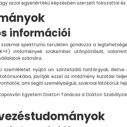
vagy azzal egyenértékű képzésben szerzett fokozattal és
dományok
os információi
 szakmai spektrumú területen gondozza a legtehetségese
 K+F) intézmények szakember utánpótlását, valamint
vállalatok számára.
 szemléletet nyújtó ún. szintetizáló tantárgyak, illetve
tómunkába, javítják ezzel az intézmény kutatási telje
vonhatók, ami segíti személyiségük, szakmai látókörük fe
 Kaposvári Egyetem Doktori Tanácsa a Doktori Szabályzat
rvezéstudományok