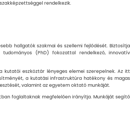
 szakképzettséggel rendelkezik.
bb hallgatók szakmai és szellemi fejlődését. Biztosítj
 tudományos (PhD) fokozattal rendelkező, innovatív
 a kutatói eszköztár lényeges elemei szerepelnek. Az itt
sítményét, a kutatási infrastruktúra hatékony és magas
jlesztését, valamint az egyetem oktató munkáját.
ban foglaltaknak megfelelően irányítja. Munkáját segítő