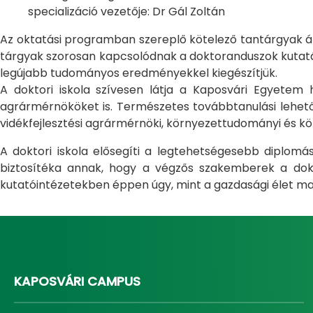
specializáció vezetője: Dr Gál Zoltán
Az oktatási programban szereplő kötelező tantárgyak átfo
tárgyak szorosan kapcsolódnak a doktoranduszok kutatás
legújabb tudományos eredményekkel kiegészítjük.
A doktori iskola szívesen látja a Kaposvári Egyete
agrármérnököket is. Természetes továbbtanulási lehetős
vidékfejlesztési agrármérnöki, környezettudományi és kö
A doktori iskola elősegíti a legtehetségesebb diplom
biztosítéka annak, hogy a végzős szakemberek a dokto
kutatóintézetekben éppen úgy, mint a gazdasági élet ma
KAPOSVÁRI CAMPUS