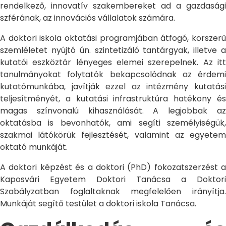
rendelkező, innovatív szakembereket ad a gazdasági
szférának, az innovációs vállalatok számára.
A doktori iskola oktatási programjában átfogó, korszerű
szemléletet nyújtó ún. szintetizáló tantárgyak, illetve a
kutatói eszköztár lényeges elemei szerepelnek. Az itt
tanulmányokat folytatók bekapcsolódnak az érdemi
kutatómunkába, javítják ezzel az intézmény kutatási
teljesítményét, a kutatási infrastruktúra hatékony és
magas színvonalú kihasználását. A legjobbak az
oktatásba is bevonhatók, ami segíti személyiségük,
szakmai látókörük fejlesztését, valamint az egyetem
oktató munkáját.
A doktori képzést és a doktori (PhD) fokozatszerzést a
Kaposvári Egyetem Doktori Tanácsa a Doktori
Szabályzatban foglaltaknak megfelelően irányítja.
Munkáját segítő testület a doktori iskola Tanácsa.