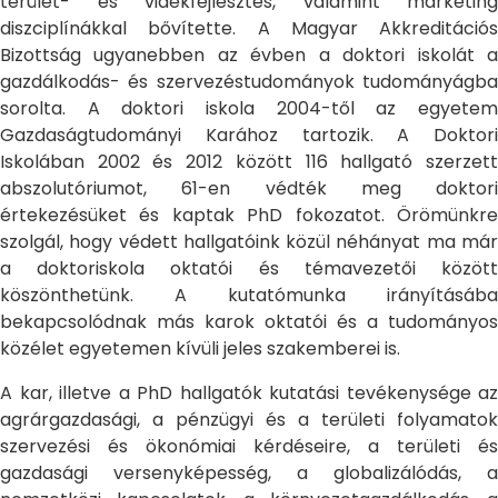
terület- és vidékfejlesztés, valamint marketing
diszciplínákkal bővítette. A Magyar Akkreditációs
Bizottság ugyanebben az évben a doktori iskolát a
gazdálkodás- és szervezéstudományok tudományágba
sorolta. A doktori iskola 2004-től az egyetem
Gazdaságtudományi Karához tartozik. A Doktori
Iskolában 2002 és 2012 között 116 hallgató szerzett
abszolutóriumot, 61-en védték meg doktori
értekezésüket és kaptak PhD fokozatot. Örömünkre
szolgál, hogy védett hallgatóink közül néhányat ma már
a doktoriskola oktatói és témavezetői között
köszönthetünk. A kutatómunka irányításába
bekapcsolódnak más karok oktatói és a tudományos
közélet egyetemen kívüli jeles szakemberei is.
A kar, illetve a PhD hallgatók kutatási tevékenysége az
agrárgazdasági, a pénzügyi és a területi folyamatok
szervezési és ökonómiai kérdéseire, a területi és
gazdasági versenyképesség, a globalizálódás, a