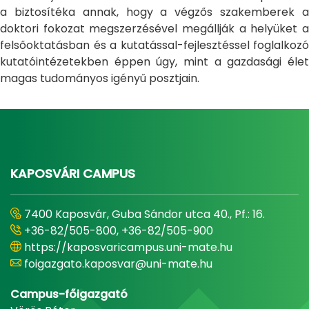
a biztosítéka annak, hogy a végzős szakemberek a
doktori fokozat megszerzésével megállják a helyüket a
felsőoktatásban és a kutatással-fejlesztéssel foglalkozó
kutatóintézetekben éppen úgy, mint a gazdasági élet
magas tudományos igényű posztjain.
KAPOSVÁRI CAMPUS
7400 Kaposvár, Guba Sándor utca 40., Pf.: 16.
+36-82/505-800, +36-82/505-900
https://kaposvaricampus.uni-mate.hu
foigazgato.kaposvar@uni-mate.hu
Campus-főigazgató