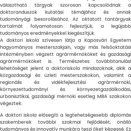
választható tárgyak szorosan kapcsolódnak a
doktoranduszok kutatási témájához és annak
tudományági besorolásához. Az oktatott tantárgyak
tartalmát folyamatosan fejlesztjük, a legújabb
tudományos eredményekkel kiegészítjük.
A doktori iskola szívesen látja a Kaposvári Egyetem
hagyományos mesterszakjain, vagy más felsőoktatási
intézményben végzett agrármérnököket és gazdasági
agrármérnököket is. Természetes továbbtanulási
lehetőséget jelent a doktoriskola mindazoknak, akik a
közgazdasági és üzleti mesterszakokon, valamint a
regionális és vidékfejlesztési agrármérnöki,
környezettudományi és környezetgazdálkodási,
urbanisztikai, gazdasági mérnöki esetleg MBA szakokon
végeztek.
A doktori iskola elősegíti a legtehetségesebb diplomás
szakemberek további szakmai fejlődését, önálló
tudományos és innovatív munkára teszi őket képessé. Ez