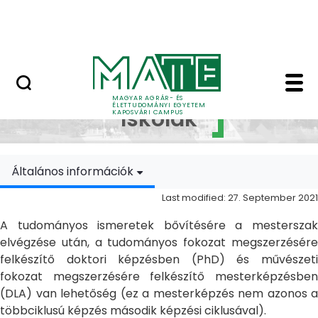
Skip to Main Content
MATE Szabadegyetem
Doktori Iskolák - Ka
Doktori
MAGYAR AGRÁR- ÉS
ÉLETTUDOMÁNYI EGYETEM
Iskolák
KAPOSVÁRI CAMPUS
Általános információk
Last modified: 27. September 2021
A tudományos ismeretek bővítésére a mesterszak
elvégzése után, a tudományos fokozat megszerzésére
felkészítő doktori képzésben (PhD) és művészeti
fokozat megszerzésére felkészítő mesterképzésben
(DLA) van lehetőség (ez a mesterképzés nem azonos a
többciklusú képzés második képzési ciklusával).