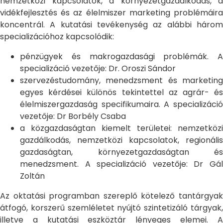
nemzetközi kapcsolatok, a környezetgazdálkodás, a
vidékfejlesztés és az élelmiszer marketing problémáira
koncentrál. A kutatási tevékenység az alábbi három
specializációhoz kapcsolódik:
pénzügyek és makrogazdasági problémák. A
specializáció vezetője: Dr. Oroszi Sándor
szervezéstudomány, menedzsment és marketing
egyes kérdései különös tekintettel az agrár- és
élelmiszergazdaság specifikumaira. A specializáció
vezetője: Dr Borbély Csaba
a közgazdaságtan kiemelt területei: nemzetközi
gazdálkodás, nemzetközi kapcsolatok, regionális
gazdaságtan, környezetgazdaságtan és
menedzsment. A specializáció vezetője: Dr Gál
Zoltán
Az oktatási programban szereplő kötelező tantárgyak
átfogó, korszerű szemléletet nyújtó szintetizáló tárgyak,
illetve a kutatási eszköztár lényeges elemei. A