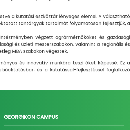
letve a kutatási eszköztár lényeges elemei. A választható
atott tantárgyak tartalmát folyamatosan fejlesztjük, a
i intézményben végzett agrármérnököket és gazdasági
sági és üzleti mesterszakokon, valamint a regionális és
setleg MBA szakokon végeztek.
ományos és innovatív munkára teszi őket képessé. Ez a
sőoktatásban és a kutatással-fejlesztéssel foglalkozó
GEORGIKON CAMPUS