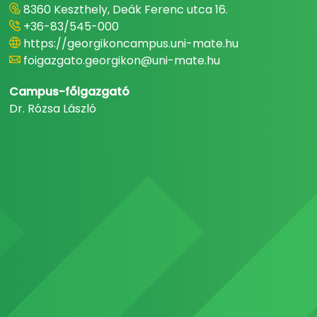
8360 Keszthely, Deák Ferenc utca 16.
+36-83/545-000
https://georgikoncampus.uni-mate.hu
foigazgato.georgikon@uni-mate.hu
Campus-főigazgató
Dr. Rózsa László