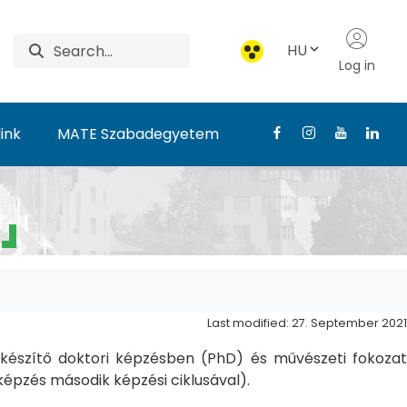
HU
Log in
ink
MATE Szabadegyetem
Last modified: 27. September 2021
észítő doktori képzésben (PhD) és művészeti fokozat
pzés második képzési ciklusával).