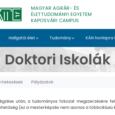
MAGYAR AGRÁR- ÉS
ÉLETTUDOMÁNYI EGYETEM
KAPOSVÁRI CAMPUS
Hallgatói élet
Tudomány
KÁN honlapra l
posvári Campus
Doktori Iskolák
értekezések
Pályázatok
gzése után, a tudományos fokozat megszerzésére felk
hetőség (ez a mesterképzés nem azonos a többciklusú ké