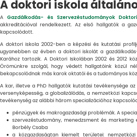
A doktori iskola általán
A
Gazdálkodás- és Szervezéstudományok Doktori
akkreditációval rendelkezett. Az első hallgatók a g
kapcsolódott.
A doktori iskola 2002-ben a képzési és kutatási profilj
ugyanebben az évben a doktori iskolát a gazdálkodá
Karához tartozik. A Doktori Iskolában 2002 és 2012 kö
Örömünkre szolgál, hogy védett hallgatóink közül n
bekapcsolódnak más karok oktatói és a tudományos közél
A kar, illetve a PhD hallgatók kutatási tevékenysége az
versenyképesség, a globalizálódás, a nemzetközi kapcso
tevékenység az alábbi három specializációhoz kapcsolód
pénzügyek és makrogazdasági problémák. A speciali
szervezéstudomány, menedzsment és marketing egye
Borbély Csaba
a közgazdaságtan kiemelt területei: nemzetköz