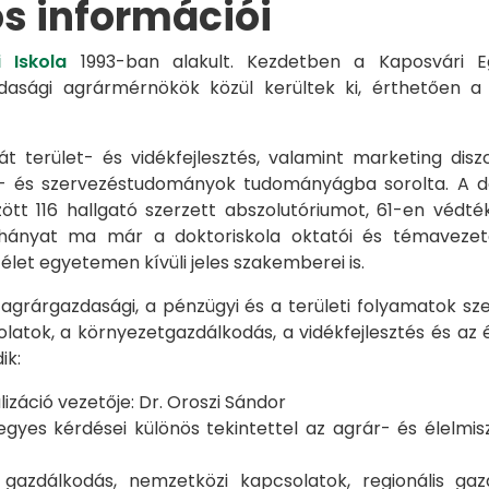
os információi
 Iskola
1993-ban alakult. Kezdetben a Kaposvári Eg
azdasági agrármérnökök közül kerültek ki, érthetően 
át terület- és vidékfejlesztés, valamint marketing disz
s- és szervezéstudományok tudományágba sorolta. A d
zött 116 hallgató szerzett abszolutóriumot, 61-en véd
éhányat ma már a doktoriskola oktatói és témavezet
et egyetemen kívüli jeles szakemberei is.
 agrárgazdasági, a pénzügyi és a területi folyamatok sze
latok, a környezetgazdálkodás, a vidékfejlesztés és az 
ik:
záció vezetője: Dr. Oroszi Sándor
s kérdései különös tekintettel az agrár- és élelmisze
i gazdálkodás, nemzetközi kapcsolatok, regionális 