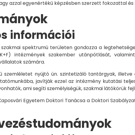
vagy azzal egyenértékű képzésben szerzett fokozattal és
dományok
os információi
 szakmai spektrumú területen gondozza a legtehetségese
 K+F) intézmények szakember utánpótlását, valamint
vállalatok számára.
 szemléletet nyújtó ún. szintetizáló tantárgyak, illetve
tómunkába, javítják ezzel az intézmény kutatási telje
vonhatók, ami segíti személyiségük, szakmai látókörük fe
 Kaposvári Egyetem Doktori Tanácsa a Doktori Szabályzat
rvezéstudományok