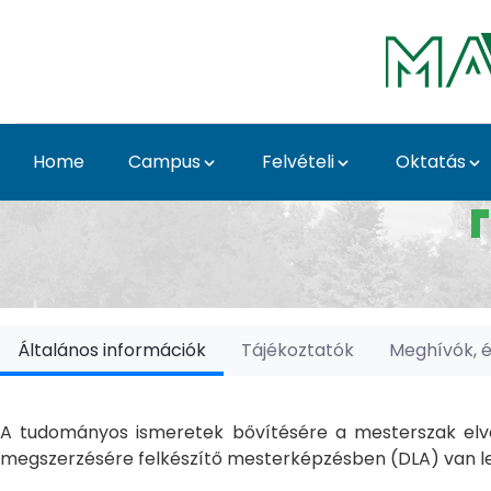
Skip to Main Content
Home
Campus
Felvételi
Oktatás
Doktori Iskolák - Ka
Általános információk
Tájékoztatók
Meghívók, 
A tudományos ismeretek bővítésére a mesterszak elvé
megszerzésére felkészítő mesterképzésben (DLA) van le