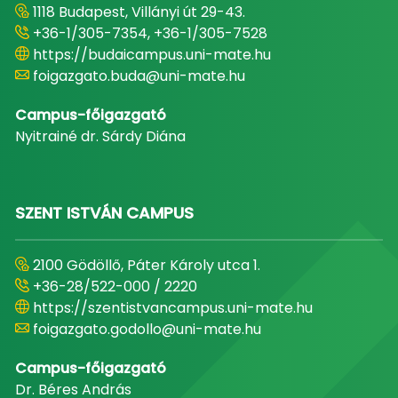
1118 Budapest, Villányi út 29-43.
+36-1/305-7354, +36-1/305-7528
https://budaicampus.uni-mate.hu
foigazgato.buda@uni-mate.hu
Campus-főigazgató
Nyitrainé dr. Sárdy Diána
SZENT ISTVÁN CAMPUS
2100 Gödöllő, Páter Károly utca 1.
+36-28/522-000 / 2220
https://szentistvancampus.uni-mate.hu
foigazgato.godollo@uni-mate.hu
Campus-főigazgató
Dr. Béres András