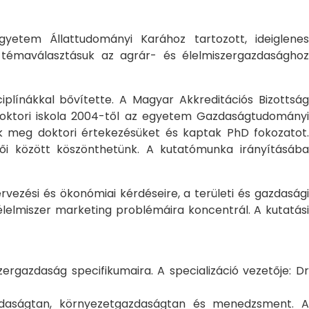
yetem Állattudományi Karához tartozott, ideiglene
a témaválasztásuk az agrár- és élelmiszergazdasághoz
ciplínákkal bővítette. A Magyar Akkreditációs Bizottság
oktori iskola 2004-től az egyetem Gazdaságtudományi
ték meg doktori értekezésüket és kaptak PhD fokozatot.
ői között köszönthetünk. A kutatómunka irányításába
rvezési és ökonómiai kérdéseire, a területi és gazdasági
élelmiszer marketing problémáira koncentrál. A kutatási
rgazdaság specifikumaira. A specializáció vezetője: Dr
gazdaságtan, környezetgazdaságtan és menedzsment. A