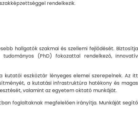
 szakképzettséggel rendelkezik.
bb hallgatók szakmai és szellemi fejlődését. Biztosítj
 tudományos (PhD) fokozattal rendelkező, innovatív
 a kutatói eszköztár lényeges elemei szerepelnek. Az itt
sítményét, a kutatási infrastruktúra hatékony és magas
jlesztését, valamint az egyetem oktató munkáját.
ban foglaltaknak megfelelően irányítja. Munkáját segítő