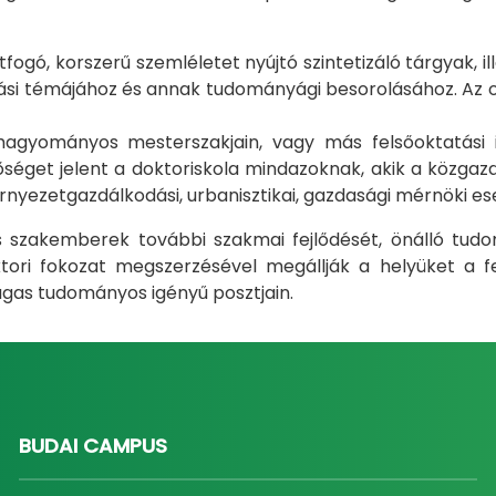
gó, korszerű szemléletet nyújtó szintetizáló tárgyak, il
i témájához és annak tudományági besorolásához. Az okt
m hagyományos mesterszakjain, vagy más felsőoktatás
éget jelent a doktoriskola mindazoknak, akik a közgazda
rnyezetgazdálkodási, urbanisztikai, gazdasági mérnöki e
ás szakemberek további szakmai fejlődését, önálló tud
ri fokozat megszerzésével megállják a helyüket a fel
gas tudományos igényű posztjain.
BUDAI CAMPUS