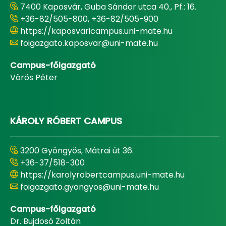
7400 Kaposvár, Guba Sándor utca 40., Pf.: 16.
+36-82/505-800, +36-82/505-900
https://kaposvaricampus.uni-mate.hu
foigazgato.kaposvar@uni-mate.hu
Campus-főigazgató
Vörös Péter
KÁROLY RÓBERT CAMPUS
3200 Gyöngyös, Mátrai út 36.
+36-37/518-300
https://karolyrobertcampus.uni-mate.hu
foigazgato.gyongyos@uni-mate.hu
Campus-főigazgató
Dr. Bujdosó Zoltán