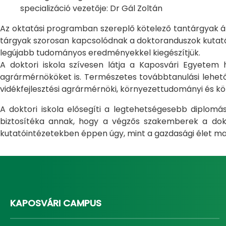
specializáció vezetője: Dr Gál Zoltán
Az oktatási programban szereplő kötelező tantárgyak átfo
tárgyak szorosan kapcsolódnak a doktoranduszok kutatás
legújabb tudományos eredményekkel kiegészítjük.
A doktori iskola szívesen látja a Kaposvári Egyete
agrármérnököket is. Természetes továbbtanulási lehetős
vidékfejlesztési agrármérnöki, környezettudományi és kö
A doktori iskola elősegíti a legtehetségesebb diplom
biztosítéka annak, hogy a végzős szakemberek a dokto
kutatóintézetekben éppen úgy, mint a gazdasági élet ma
KAPOSVÁRI CAMPUS