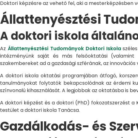
Doktori képzésre az vehető fel, aki a mesterképzésben 
Állattenyésztési Tu
A doktori iskola általán
Az
Állattenyésztési Tudományok Doktori Iskola
széles
intézményünk saját és más felsőoktatási (valamint
szakembereket ad a gazdasági szférának, az innovációs 
A doktori iskola oktatási programjában átfogó, korszerű
tanulmányokat folytatók bekapcsolódnak az érdemi kuta
színvonalú kihasználását. A legjobbak az oktatásba is be
A doktori képzést és a doktori (PhD) fokozatszerzést a
testület a doktori iskola Tanácsa.
Gazdálkodás- és Sze