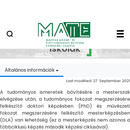
Skip to Main Content
MATE Szabadegyetem
Doktori Iskolák - Ka
Doktori
MAGYAR AGRÁR- ÉS
ÉLETTUDOMÁNYI EGYETEM
Iskolák
KAPOSVÁRI CAMPUS
Általános információk
Last modified: 27. September 2021
A tudományos ismeretek bővítésére a mesterszak
elvégzése után, a tudományos fokozat megszerzésére
felkészítő doktori képzésben (PhD) és művészeti
fokozat megszerzésére felkészítő mesterképzésben
(DLA) van lehetőség (ez a mesterképzés nem azonos a
többciklusú képzés második képzési ciklusával).