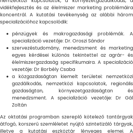
nemzetközi kapcsolatok, a környezetgazdálkodás, a
vidékfejlesztés és az élelmiszer marketing problémáira
koncentrál. A kutatási tevékenység az alábbi három
specializációhoz kapcsolódik:
pénzügyek és makrogazdasági problémák. A
specializáció vezetője: Dr. Oroszi Sándor
szervezéstudomány, menedzsment és marketing
egyes kérdései különös tekintettel az agrár- és
élelmiszergazdaság specifikumaira. A specializáció
vezetője: Dr Borbély Csaba
a közgazdaságtan kiemelt területei: nemzetközi
gazdálkodás, nemzetközi kapcsolatok, regionális
gazdaságtan, környezetgazdaságtan és
menedzsment. A specializáció vezetője: Dr Gál
Zoltán
Az oktatási programban szereplő kötelező tantárgyak
átfogó, korszerű szemléletet nyújtó szintetizáló tárgyak,
illetve a kutatási eszköztár lényeges elemei. A