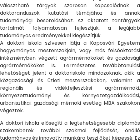
választható tárgyak szorosan kapcsolódnak a
doktoranduszok kutatási témájához és annak
tudományági besorolásához. Az oktatott tantárgyak
tartalmát folyamatosan fejlesztjük, a legújabb
tudományos eredményekkel kiegészítjük.
A doktori iskola szívesen látja a Kaposvári Egyetem
hagyományos mesterszakjain, vagy más felsőoktatási
intézményben végzett agrármérnököket és gazdasági
agrármérnököket is. Természetes továbbtanulási
lehetőséget jelent a doktoriskola mindazoknak, akik a
közgazdasági és üzleti mesterszakokon, valamint a
regionális és vidékfejlesztési agrármérnöki,
környezettudományi és környezetgazdálkodási,
urbanisztikai, gazdasági mérnöki esetleg MBA szakokon
végeztek.
A doktori iskola elősegíti a legtehetségesebb diplomás
szakemberek további szakmai fejlődését, önálló
tudományos és innovatív munkára teszi őket képessé. Ez