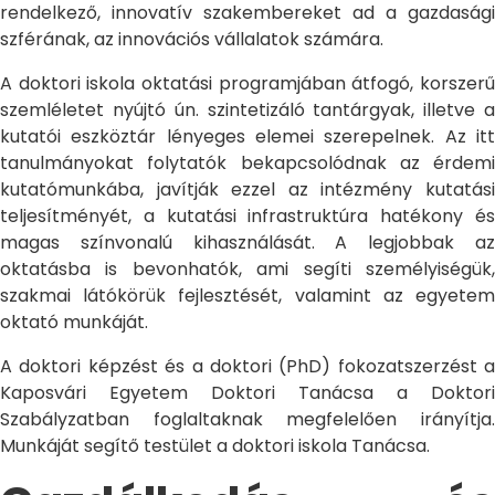
rendelkező, innovatív szakembereket ad a gazdasági
szférának, az innovációs vállalatok számára.
A doktori iskola oktatási programjában átfogó, korszerű
szemléletet nyújtó ún. szintetizáló tantárgyak, illetve a
kutatói eszköztár lényeges elemei szerepelnek. Az itt
tanulmányokat folytatók bekapcsolódnak az érdemi
kutatómunkába, javítják ezzel az intézmény kutatási
teljesítményét, a kutatási infrastruktúra hatékony és
magas színvonalú kihasználását. A legjobbak az
oktatásba is bevonhatók, ami segíti személyiségük,
szakmai látókörük fejlesztését, valamint az egyetem
oktató munkáját.
A doktori képzést és a doktori (PhD) fokozatszerzést a
Kaposvári Egyetem Doktori Tanácsa a Doktori
Szabályzatban foglaltaknak megfelelően irányítja.
Munkáját segítő testület a doktori iskola Tanácsa.