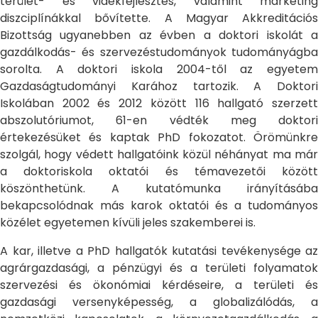
terület- és vidékfejlesztés, valamint marketing
diszciplínákkal bővítette. A Magyar Akkreditációs
Bizottság ugyanebben az évben a doktori iskolát a
gazdálkodás- és szervezéstudományok tudományágba
sorolta. A doktori iskola 2004-től az egyetem
Gazdaságtudományi Karához tartozik. A Doktori
Iskolában 2002 és 2012 között 116 hallgató szerzett
abszolutóriumot, 61-en védték meg doktori
értekezésüket és kaptak PhD fokozatot. Örömünkre
szolgál, hogy védett hallgatóink közül néhányat ma már
a doktoriskola oktatói és témavezetői között
köszönthetünk. A kutatómunka irányításába
bekapcsolódnak más karok oktatói és a tudományos
közélet egyetemen kívüli jeles szakemberei is.
A kar, illetve a PhD hallgatók kutatási tevékenysége az
agrárgazdasági, a pénzügyi és a területi folyamatok
szervezési és ökonómiai kérdéseire, a területi és
gazdasági versenyképesség, a globalizálódás, a