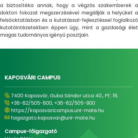
a biztosítéka annak, hogy a végzős szakemberek a
doktori fokozat megszerzésével megállják a helyüket a
felsőoktatásban és a kutatással-fejlesztéssel foglalkozó
kutatóintézetekben éppen úgy, mint a gazdasági élet
magas tudományos igényű posztjain.
KAPOSVÁRI CAMPUS
7400 Kaposvár, Guba Sándor utca 40., Pf.: 16.
+36-82/505-800, +36-82/505-900
https://kaposvaricampus.uni-mate.hu
foigazgato.kaposvar@uni-mate.hu
Campus-főigazgató