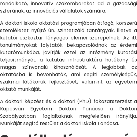
rendelkező, innovatív szakembereket ad a gazdasági
szférának, az innovációs vállalatok számára.
A doktori iskola oktatási programjában átfogó, korszerű
szemléletet nyújtó ún. szintetizáló tantárgyak, illetve a
kutatói eszköztár lényeges elemei szerepelnek. Az itt
tanulmányokat folytatók bekapcsolódnak az érdemi
kutatómunkába, javítják ezzel az intézmény kutatási
teljesítményét, a kutatási infrastruktúra hatékony és
magas színvonalú kihasználását. A legjobbak az
oktatásba is bevonhatók, ami segíti személyiségük,
szakmai látókörük fejlesztését, valamint az egyetem
oktató munkáját.
A doktori képzést és a doktori (PhD) fokozatszerzést a
Kaposvári Egyetem Doktori Tanácsa a Doktori
Szabályzatban foglaltaknak megfelelően irányítja.
Munkáját segítő testület a doktori iskola Tanácsa.