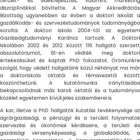
terület- és vidékfejlesztés, valamint marketing
diszciplínákkal bővítette. A Magyar Akkreditációs
Bizottság ugyanebben az évben a doktori iskolát a
gazdálkodás- és szervezéstudományok tudományágba
sorolta. A doktori iskola 2004-től az egyetem
Gazdaságtudományi Karához tartozik. A Doktori
Iskolában 2002 és 2012 között 116 hallgató szerzett
abszolutóriumot, 61-en védték meg doktori
értekezésüket és kaptak PhD fokozatot. Örömünkre
szolgál, hogy védett hallgatóink közül néhányat ma már
a doktoriskola oktatói és témavezetői között
köszönthetünk. A kutatómunka irányításába
bekapcsolódnak más karok oktatói és a tudományos
közélet egyetemen kívüli jeles szakemberei is.
A kar, illetve a PhD hallgatók kutatási tevékenysége az
agrárgazdasági, a pénzügyi és a területi folyamatok
szervezési és ökonómiai kérdéseire, a területi és
gazdasági versenyképesség, a globalizálódás, a