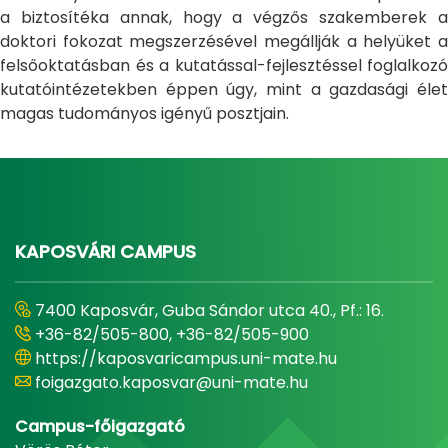
a biztosítéka annak, hogy a végzős szakemberek a
doktori fokozat megszerzésével megállják a helyüket a
felsőoktatásban és a kutatással-fejlesztéssel foglalkozó
kutatóintézetekben éppen úgy, mint a gazdasági élet
magas tudományos igényű posztjain.
KAPOSVÁRI CAMPUS
7400 Kaposvár, Guba Sándor utca 40., Pf.: 16.
+36-82/505-800, +36-82/505-900
https://kaposvaricampus.uni-mate.hu
foigazgato.kaposvar@uni-mate.hu
Campus-főigazgató