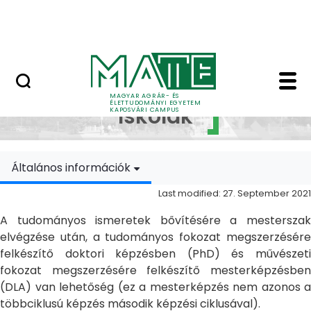
Skip to Main Content
MATE Szabadegyetem
Doktori Iskolák - Ka
Doktori
MAGYAR AGRÁR- ÉS
ÉLETTUDOMÁNYI EGYETEM
Iskolák
KAPOSVÁRI CAMPUS
Általános információk
Last modified: 27. September 2021
A tudományos ismeretek bővítésére a mesterszak
elvégzése után, a tudományos fokozat megszerzésére
felkészítő doktori képzésben (PhD) és művészeti
fokozat megszerzésére felkészítő mesterképzésben
(DLA) van lehetőség (ez a mesterképzés nem azonos a
többciklusú képzés második képzési ciklusával).