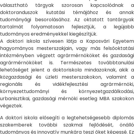
választható tárgyak szorosan kapcsolódnak a
doktoranduszok kutatási témájához és annak
tudományági besorolásához. Az oktatott tantárgyak
tartalmát folyamatosan fejlesztjük, a legújabb
tudományos eredményekkel kiegészítjük.
A doktori iskola szívesen látja a Kaposvári Egyetem
hagyományos mesterszakjain, vagy más felsőoktatási
intézményben végzett agrármérnököket és gazdasági
agrármérnököket is. Természetes továbbtanulási
lehetőséget jelent a doktoriskola mindazoknak, akik a
közgazdasági és üzleti mesterszakokon, valamint a
regionális és vidékfejlesztési agrármérnöki,
környezettudományi és környezetgazdálkodási,
urbanisztikai, gazdasági mérnöki esetleg MBA szakokon
végeztek.
A doktori iskola elősegíti a legtehetségesebb diplomás
szakemberek további szakmai fejlődését, önálló
tudományos és innovatív munkára teszi őket képessé. Ez