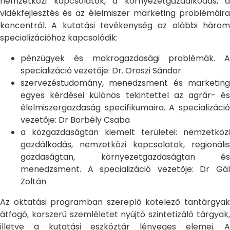
nemzetközi kapcsolatok, a környezetgazdálkodás, a
vidékfejlesztés és az élelmiszer marketing problémáira
koncentrál. A kutatási tevékenység az alábbi három
specializációhoz kapcsolódik:
pénzügyek és makrogazdasági problémák. A
specializáció vezetője: Dr. Oroszi Sándor
szervezéstudomány, menedzsment és marketing
egyes kérdései különös tekintettel az agrár- és
élelmiszergazdaság specifikumaira. A specializáció
vezetője: Dr Borbély Csaba
a közgazdaságtan kiemelt területei: nemzetközi
gazdálkodás, nemzetközi kapcsolatok, regionális
gazdaságtan, környezetgazdaságtan és
menedzsment. A specializáció vezetője: Dr Gál
Zoltán
Az oktatási programban szereplő kötelező tantárgyak
átfogó, korszerű szemléletet nyújtó szintetizáló tárgyak,
illetve a kutatási eszköztár lényeges elemei. A