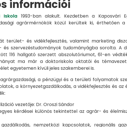
os információi
 Iskola
1993-ban alakult. Kezdetben a Kaposvári Eg
azdasági agrármérnökök közül kerültek ki, érthetően 
át terület- és vidékfejlesztés, valamint marketing disz
s- és szervezéstudományok tudományágba sorolta. A d
zött 116 hallgató szerzett abszolutóriumot, 61-en véd
éhányat ma már a doktoriskola oktatói és témavezet
et egyetemen kívüli jeles szakemberei is.
 agrárgazdasági, a pénzügyi és a területi folyamatok sze
latok, a környezetgazdálkodás, a vidékfejlesztés és az 
ik:
záció vezetője: Dr. Oroszi Sándor
s kérdései különös tekintettel az agrár- és élelmisze
i gazdálkodás, nemzetközi kapcsolatok, regionális 