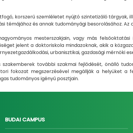
gó, korszerű szemléletet nyújtó szintetizáló tárgyak, il
i témájához és annak tudományági besorolásához. Az okt
m hagyományos mesterszakjain, vagy más felsőoktatás
éget jelent a doktoriskola mindazoknak, akik a közgazda
rnyezetgazdálkodási, urbanisztikai, gazdasági mérnöki e
ás szakemberek további szakmai fejlődését, önálló tud
ri fokozat megszerzésével megállják a helyüket a fel
gas tudományos igényű posztjain.
BUDAI CAMPUS