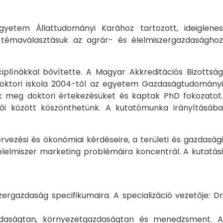
yetem Állattudományi Karához tartozott, ideiglene
a témaválasztásuk az agrár- és élelmiszergazdasághoz
ciplínákkal bővítette. A Magyar Akkreditációs Bizottság
oktori iskola 2004-től az egyetem Gazdaságtudományi
ték meg doktori értekezésüket és kaptak PhD fokozatot.
ői között köszönthetünk. A kutatómunka irányításába
rvezési és ökonómiai kérdéseire, a területi és gazdasági
élelmiszer marketing problémáira koncentrál. A kutatási
rgazdaság specifikumaira. A specializáció vezetője: Dr
gazdaságtan, környezetgazdaságtan és menedzsment. A