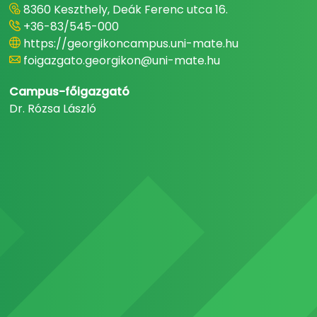
8360 Keszthely, Deák Ferenc utca 16.
+36-83/545-000
https://georgikoncampus.uni-mate.hu
foigazgato.georgikon@uni-mate.hu
Campus-főigazgató
Dr. Rózsa László