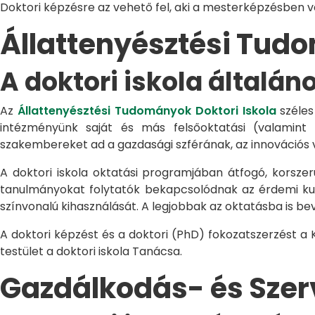
Doktori képzésre az vehető fel, aki a mesterképzésben 
Állattenyésztési Tu
A doktori iskola általán
Az
Állattenyésztési Tudományok Doktori Iskola
széles
intézményünk saját és más felsőoktatási (valamint
szakembereket ad a gazdasági szférának, az innovációs 
A doktori iskola oktatási programjában átfogó, korszerű
tanulmányokat folytatók bekapcsolódnak az érdemi kuta
színvonalú kihasználását. A legjobbak az oktatásba is be
A doktori képzést és a doktori (PhD) fokozatszerzést a
testület a doktori iskola Tanácsa.
Gazdálkodás- és Sze