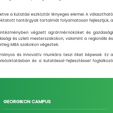
letve a kutatási eszköztár lényeges elemei. A választható
atott tantárgyak tartalmát folyamatosan fejlesztjük, a
i intézményben végzett agrármérnököket és gazdasági
sági és üzleti mesterszakokon, valamint a regionális és
setleg MBA szakokon végeztek.
ományos és innovatív munkára teszi őket képessé. Ez a
sőoktatásban és a kutatással-fejlesztéssel foglalkozó
GEORGIKON CAMPUS