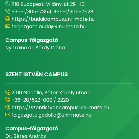
1118 Budapest, Villányi út 29-43.
+36-1/305-7354, +36-1/305-7528
https://budaicampus.uni-mate.hu
foigazgato.buda@uni-mate.hu
Campus-főigazgató
Nyitrainé dr. Sárdy Diána
SZENT ISTVÁN CAMPUS
2100 Gödöllő, Páter Károly utca 1.
+36-28/522-000 / 2220
https://szentistvancampus.uni-mate.hu
foigazgato.godollo@uni-mate.hu
Campus-főigazgató
Dr. Béres András