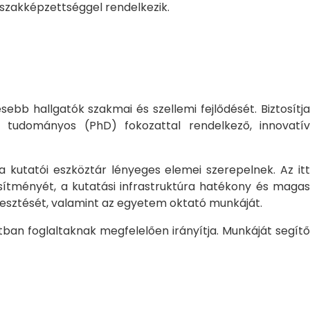
 szakképzettséggel rendelkezik.
bb hallgatók szakmai és szellemi fejlődését. Biztosítj
 tudományos (PhD) fokozattal rendelkező, innovatív
 a kutatói eszköztár lényeges elemei szerepelnek. Az itt
sítményét, a kutatási infrastruktúra hatékony és magas
jlesztését, valamint az egyetem oktató munkáját.
ban foglaltaknak megfelelően irányítja. Munkáját segítő