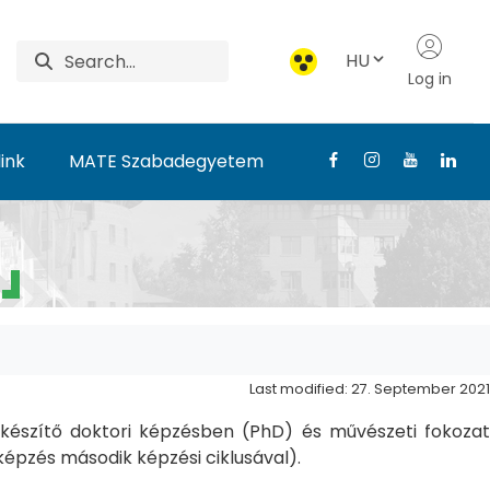
HU
Log in
ink
MATE Szabadegyetem
Last modified: 27. September 2021
észítő doktori képzésben (PhD) és művészeti fokozat
pzés második képzési ciklusával).