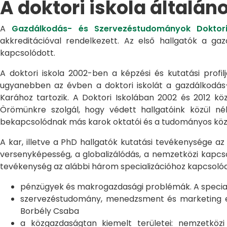
A doktori iskola általán
A
Gazdálkodás- és Szervezéstudományok Doktori
akkreditációval rendelkezett. Az első hallgatók a g
kapcsolódott.
A doktori iskola 2002-ben a képzési és kutatási profilj
ugyanebben az évben a doktori iskolát a gazdálkodá
Karához tartozik. A Doktori Iskolában 2002 és 2012 kö
Örömünkre szolgál, hogy védett hallgatóink közül n
bekapcsolódnak más karok oktatói és a tudományos közél
A kar, illetve a PhD hallgatók kutatási tevékenysége az
versenyképesség, a globalizálódás, a nemzetközi kapcso
tevékenység az alábbi három specializációhoz kapcsolód
pénzügyek és makrogazdasági problémák. A speciali
szervezéstudomány, menedzsment és marketing egye
Borbély Csaba
a közgazdaságtan kiemelt területei: nemzetköz