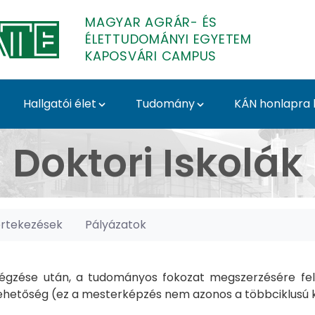
MAGYAR AGRÁR- ÉS
ÉLETTUDOMÁNYI EGYETEM
KAPOSVÁRI CAMPUS
Hallgatói élet
Tudomány
KÁN honlapra l
posvári Campus
Doktori Iskolák
értekezések
Pályázatok
gzése után, a tudományos fokozat megszerzésére felk
hetőség (ez a mesterképzés nem azonos a többciklusú ké