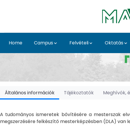
Skip to Main Content
Home
Campus
Felvételi
Oktatás
Doktori Iskolák - Ka
Általános információk
Tájékoztatók
Meghívók, 
A tudományos ismeretek bővítésére a mesterszak elvé
megszerzésére felkészítő mesterképzésben (DLA) van le