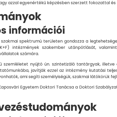
vagy azzal egyenértékű képzésben szerzett fokozattal és
dományok
os információi
 szakmai spektrumú területen gondozza a legtehetségese
 K+F) intézmények szakember utánpótlását, valamint
vállalatok számára.
 szemléletet nyújtó ún. szintetizáló tantárgyak, illetve
tómunkába, javítják ezzel az intézmény kutatási telje
vonhatók, ami segíti személyiségük, szakmai látókörük fe
 Kaposvári Egyetem Doktori Tanácsa a Doktori Szabályzat
rvezéstudományok