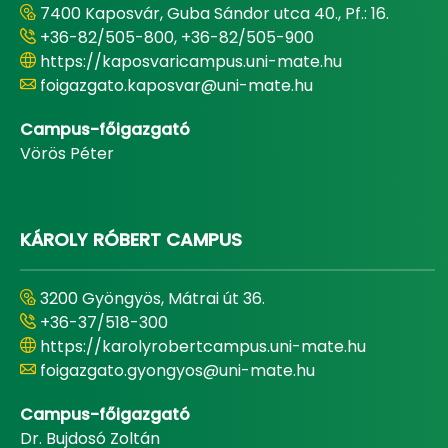
7400 Kaposvár, Guba Sándor utca 40., Pf.: 16.
+36-82/505-800, +36-82/505-900
https://kaposvaricampus.uni-mate.hu
foigazgato.kaposvar@uni-mate.hu
Campus-főigazgató
Vörös Péter
KÁROLY RÓBERT CAMPUS
3200 Gyöngyös, Mátrai út 36.
+36-37/518-300
https://karolyrobertcampus.uni-mate.hu
foigazgato.gyongyos@uni-mate.hu
Campus-főigazgató
Dr. Bujdosó Zoltán