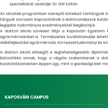
specializáció vezetője: Dr Gál Zoltán
Az oktatási programban szereplő kötelező tantárgyak átfo
tárgyak szorosan kapcsolódnak a doktoranduszok kutatás
legújabb tudományos eredményekkel kiegészítjük.
A doktori iskola szívesen látja a Kaposvári Egyete
agrármérnököket is. Természetes továbbtanulási lehetős
vidékfejlesztési agrármérnöki, környezettudományi és kö
A doktori iskola elősegíti a legtehetségesebb diplom
biztosítéka annak, hogy a végzős szakemberek a dokto
kutatóintézetekben éppen úgy, mint a gazdasági élet ma
KAPOSVÁRI CAMPUS