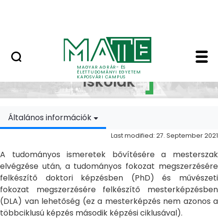
Skip to Main Content
MATE Szabadegyetem
Doktori Iskolák - Ka
Doktori
MAGYAR AGRÁR- ÉS
ÉLETTUDOMÁNYI EGYETEM
Iskolák
KAPOSVÁRI CAMPUS
Általános információk
Last modified: 27. September 2021
A tudományos ismeretek bővítésére a mesterszak
elvégzése után, a tudományos fokozat megszerzésére
felkészítő doktori képzésben (PhD) és művészeti
fokozat megszerzésére felkészítő mesterképzésben
(DLA) van lehetőség (ez a mesterképzés nem azonos a
többciklusú képzés második képzési ciklusával).