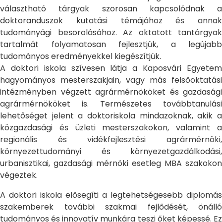
választható tárgyak szorosan kapcsolódnak a
doktoranduszok kutatási témájához és annak
tudományági besorolásához. Az oktatott tantárgyak
tartalmát folyamatosan fejlesztjük, a legújabb
tudományos eredményekkel kiegészítjük.
A doktori iskola szívesen látja a Kaposvári Egyetem
hagyományos mesterszakjain, vagy más felsőoktatási
intézményben végzett agrármérnököket és gazdasági
agrármérnököket is. Természetes továbbtanulási
lehetőséget jelent a doktoriskola mindazoknak, akik a
közgazdasági és üzleti mesterszakokon, valamint a
regionális és vidékfejlesztési agrármérnöki,
környezettudományi és környezetgazdálkodási,
urbanisztikai, gazdasági mérnöki esetleg MBA szakokon
végeztek.
A doktori iskola elősegíti a legtehetségesebb diplomás
szakemberek további szakmai fejlődését, önálló
tudományos és innovatív munkára teszi őket képessé. Ez