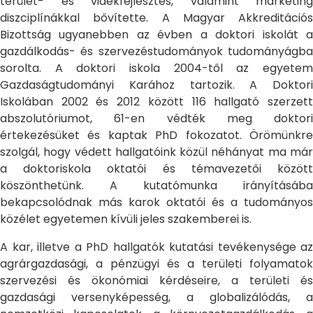
terület- és vidékfejlesztés, valamint marketing
diszciplínákkal bővítette. A Magyar Akkreditációs
Bizottság ugyanebben az évben a doktori iskolát a
gazdálkodás- és szervezéstudományok tudományágba
sorolta. A doktori iskola 2004-től az egyetem
Gazdaságtudományi Karához tartozik. A Doktori
Iskolában 2002 és 2012 között 116 hallgató szerzett
abszolutóriumot, 61-en védték meg doktori
értekezésüket és kaptak PhD fokozatot. Örömünkre
szolgál, hogy védett hallgatóink közül néhányat ma már
a doktoriskola oktatói és témavezetői között
köszönthetünk. A kutatómunka irányításába
bekapcsolódnak más karok oktatói és a tudományos
közélet egyetemen kívüli jeles szakemberei is.
A kar, illetve a PhD hallgatók kutatási tevékenysége az
agrárgazdasági, a pénzügyi és a területi folyamatok
szervezési és ökonómiai kérdéseire, a területi és
gazdasági versenyképesség, a globalizálódás, a