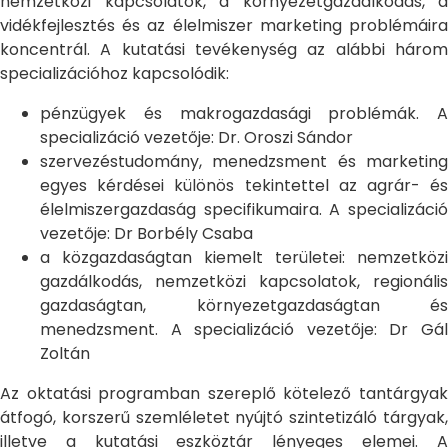
nemzetközi kapcsolatok, a környezetgazdálkodás, a
vidékfejlesztés és az élelmiszer marketing problémáira
koncentrál. A kutatási tevékenység az alábbi három
specializációhoz kapcsolódik:
pénzügyek és makrogazdasági problémák. A
specializáció vezetője: Dr. Oroszi Sándor
szervezéstudomány, menedzsment és marketing
egyes kérdései különös tekintettel az agrár- és
élelmiszergazdaság specifikumaira. A specializáció
vezetője: Dr Borbély Csaba
a közgazdaságtan kiemelt területei: nemzetközi
gazdálkodás, nemzetközi kapcsolatok, regionális
gazdaságtan, környezetgazdaságtan és
menedzsment. A specializáció vezetője: Dr Gál
Zoltán
Az oktatási programban szereplő kötelező tantárgyak
átfogó, korszerű szemléletet nyújtó szintetizáló tárgyak,
illetve a kutatási eszköztár lényeges elemei. A