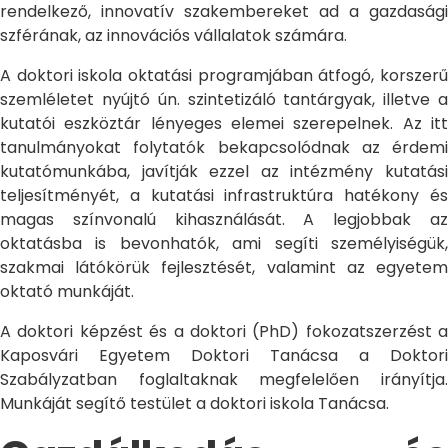
rendelkező, innovatív szakembereket ad a gazdasági
szférának, az innovációs vállalatok számára.
A doktori iskola oktatási programjában átfogó, korszerű
szemléletet nyújtó ún. szintetizáló tantárgyak, illetve a
kutatói eszköztár lényeges elemei szerepelnek. Az itt
tanulmányokat folytatók bekapcsolódnak az érdemi
kutatómunkába, javítják ezzel az intézmény kutatási
teljesítményét, a kutatási infrastruktúra hatékony és
magas színvonalú kihasználását. A legjobbak az
oktatásba is bevonhatók, ami segíti személyiségük,
szakmai látókörük fejlesztését, valamint az egyetem
oktató munkáját.
A doktori képzést és a doktori (PhD) fokozatszerzést a
Kaposvári Egyetem Doktori Tanácsa a Doktori
Szabályzatban foglaltaknak megfelelően irányítja.
Munkáját segítő testület a doktori iskola Tanácsa.