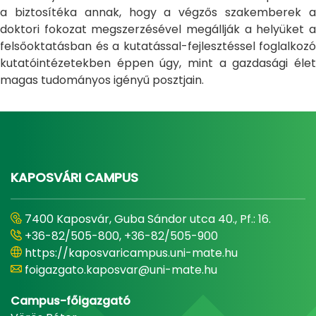
a biztosítéka annak, hogy a végzős szakemberek a
doktori fokozat megszerzésével megállják a helyüket a
felsőoktatásban és a kutatással-fejlesztéssel foglalkozó
kutatóintézetekben éppen úgy, mint a gazdasági élet
magas tudományos igényű posztjain.
KAPOSVÁRI CAMPUS
7400 Kaposvár, Guba Sándor utca 40., Pf.: 16.
+36-82/505-800, +36-82/505-900
https://kaposvaricampus.uni-mate.hu
foigazgato.kaposvar@uni-mate.hu
Campus-főigazgató