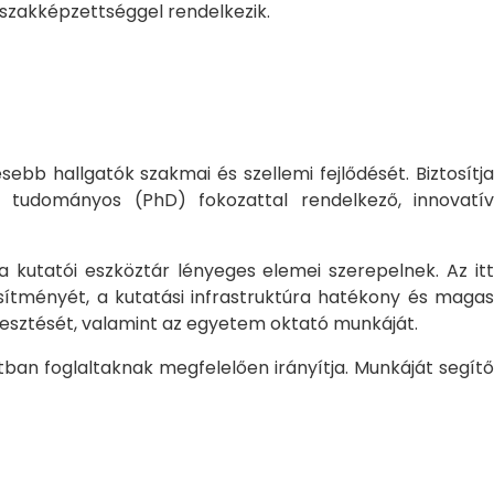
 szakképzettséggel rendelkezik.
bb hallgatók szakmai és szellemi fejlődését. Biztosítj
 tudományos (PhD) fokozattal rendelkező, innovatív
 a kutatói eszköztár lényeges elemei szerepelnek. Az itt
sítményét, a kutatási infrastruktúra hatékony és magas
jlesztését, valamint az egyetem oktató munkáját.
ban foglaltaknak megfelelően irányítja. Munkáját segítő