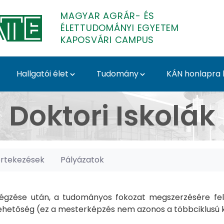
MAGYAR AGRÁR- ÉS
ÉLETTUDOMÁNYI EGYETEM
KAPOSVÁRI CAMPUS
Hallgatói élet
Tudomány
KÁN honlapra l
posvári Campus
Doktori Iskolák
értekezések
Pályázatok
gzése után, a tudományos fokozat megszerzésére felk
hetőség (ez a mesterképzés nem azonos a többciklusú ké