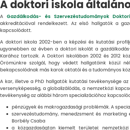
A doktori iskola általán
A
Gazdálkodás- és Szervezéstudományok Doktori
akkreditációval rendelkezett. Az első hallgatók a g
kapcsolódott.
A doktori iskola 2002-ben a képzési és kutatási profilj
ugyanebben az évben a doktori iskolát a gazdálkodá
Karához tartozik. A Doktori Iskolában 2002 és 2012 kö
Örömünkre szolgál, hogy védett hallgatóink közül n
bekapcsolódnak más karok oktatói és a tudományos közél
A kar, illetve a PhD hallgatók kutatási tevékenysége az
versenyképesség, a globalizálódás, a nemzetközi kapcso
tevékenység az alábbi három specializációhoz kapcsolód
pénzügyek és makrogazdasági problémák. A speciali
szervezéstudomány, menedzsment és marketing egye
Borbély Csaba
a közgazdaságtan kiemelt területei: nemzetköz