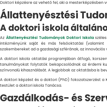
Doktori képzésre az vehető fel, aki a mesterképzésben 
Állattenyésztési Tu
A doktori iskola általán
Az
Állattenyésztési Tudományok Doktori Iskola
széles
intézményünk saját és más felsőoktatási (valamint
szakembereket ad a gazdasági szférának, az innovációs 
A doktori iskola oktatási programjában átfogó, korszerű
tanulmányokat folytatók bekapcsolódnak az érdemi kuta
színvonalú kihasználását. A legjobbak az oktatásba is be
A doktori képzést és a doktori (PhD) fokozatszerzést a
testület a doktori iskola Tanácsa.
Gazdálkodás- és Sze