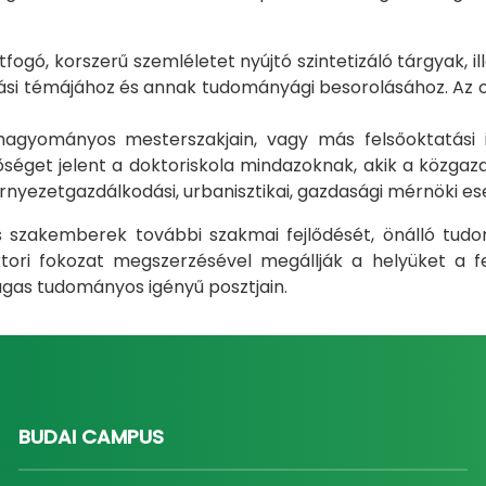
gó, korszerű szemléletet nyújtó szintetizáló tárgyak, il
i témájához és annak tudományági besorolásához. Az okt
m hagyományos mesterszakjain, vagy más felsőoktatás
éget jelent a doktoriskola mindazoknak, akik a közgazda
rnyezetgazdálkodási, urbanisztikai, gazdasági mérnöki e
ás szakemberek további szakmai fejlődését, önálló tud
ri fokozat megszerzésével megállják a helyüket a fel
gas tudományos igényű posztjain.
BUDAI CAMPUS