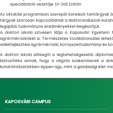
specializáció vezetője: Dr Gál Zoltán
Az oktatási programban szereplő kötelező tantárgyak átfo
tárgyak szorosan kapcsolódnak a doktoranduszok kutatás
legújabb tudományos eredményekkel kiegészítjük.
A doktori iskola szívesen látja a Kaposvári Egyete
agrármérnököket is. Természetes továbbtanulási lehetős
vidékfejlesztési agrármérnöki, környezettudományi és kö
A doktori iskola elősegíti a legtehetségesebb diplom
biztosítéka annak, hogy a végzős szakemberek a dokto
kutatóintézetekben éppen úgy, mint a gazdasági élet ma
KAPOSVÁRI CAMPUS