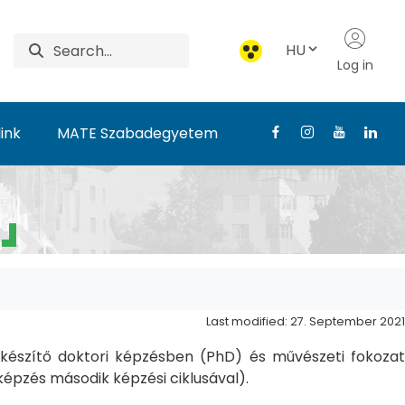
HU
Log in
ink
MATE Szabadegyetem
Last modified: 27. September 2021
észítő doktori képzésben (PhD) és művészeti fokozat
pzés második képzési ciklusával).