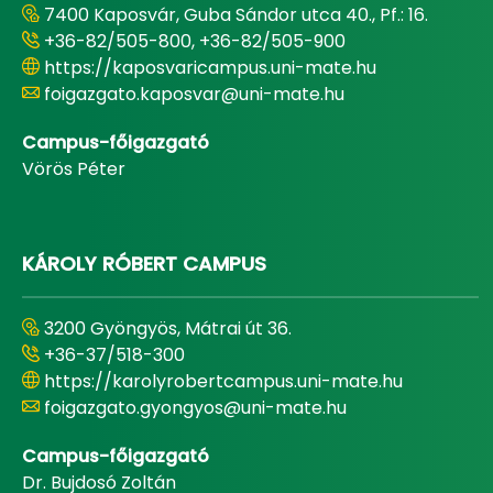
7400 Kaposvár, Guba Sándor utca 40., Pf.: 16.
+36-82/505-800, +36-82/505-900
https://kaposvaricampus.uni-mate.hu
foigazgato.kaposvar@uni-mate.hu
Campus-főigazgató
Vörös Péter
KÁROLY RÓBERT CAMPUS
3200 Gyöngyös, Mátrai út 36.
+36-37/518-300
https://karolyrobertcampus.uni-mate.hu
foigazgato.gyongyos@uni-mate.hu
Campus-főigazgató
Dr. Bujdosó Zoltán