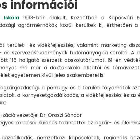
os információi
 Iskola
1993-ban alakult. Kezdetben a Kaposvári Eg
azdasági agrármérnökök közül kerültek ki, érthetően 
át terület- és vidékfejlesztés, valamint marketing disz
s- és szervezéstudományok tudományágba sorolta. A d
zött 116 hallgató szerzett abszolutóriumot, 61-en véd
éhányat ma már a doktoriskola oktatói és témavezet
et egyetemen kívüli jeles szakemberei is.
 agrárgazdasági, a pénzügyi és a területi folyamatok sze
latok, a környezetgazdálkodás, a vidékfejlesztés és az 
ik:
záció vezetője: Dr. Oroszi Sándor
s kérdései különös tekintettel az agrár- és élelmisze
i gazdálkodás, nemzetközi kapcsolatok, regionális 