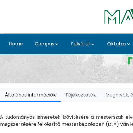
Skip to Main Content
Home
Campus
Felvételi
Oktatás
Doktori Iskolák - Ka
Általános információk
Tájékoztatók
Meghívók, 
A tudományos ismeretek bővítésére a mesterszak elvé
megszerzésére felkészítő mesterképzésben (DLA) van le