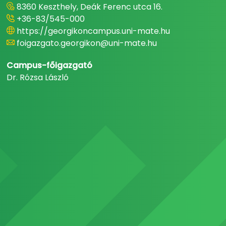
8360 Keszthely, Deák Ferenc utca 16.
+36-83/545-000
https://georgikoncampus.uni-mate.hu
foigazgato.georgikon@uni-mate.hu
Campus-főigazgató
Dr. Rózsa László