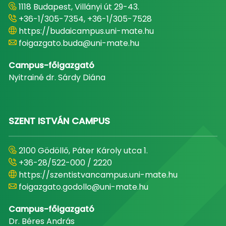
1118 Budapest, Villányi út 29-43.
+36-1/305-7354, +36-1/305-7528
https://budaicampus.uni-mate.hu
foigazgato.buda@uni-mate.hu
Campus-főigazgató
Nyitrainé dr. Sárdy Diána
SZENT ISTVÁN CAMPUS
2100 Gödöllő, Páter Károly utca 1.
+36-28/522-000 / 2220
https://szentistvancampus.uni-mate.hu
foigazgato.godollo@uni-mate.hu
Campus-főigazgató
Dr. Béres András