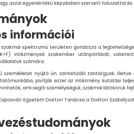
vagy azzal egyenértékű képzésben szerzett fokozattal és
dományok
os információi
 szakmai spektrumú területen gondozza a legtehetségese
 K+F) intézmények szakember utánpótlását, valamint
vállalatok számára.
 szemléletet nyújtó ún. szintetizáló tantárgyak, illetve
tómunkába, javítják ezzel az intézmény kutatási telje
vonhatók, ami segíti személyiségük, szakmai látókörük fe
 Kaposvári Egyetem Doktori Tanácsa a Doktori Szabályzat
rvezéstudományok