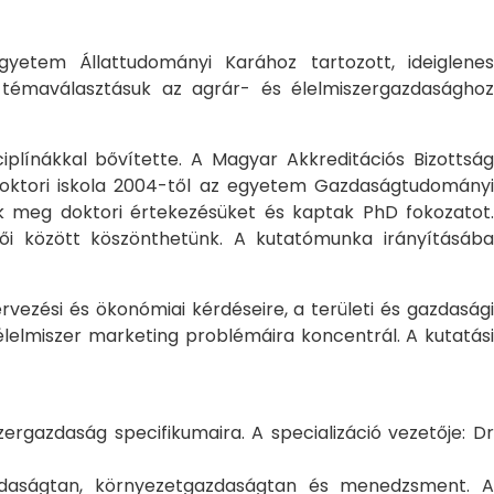
yetem Állattudományi Karához tartozott, ideiglene
a témaválasztásuk az agrár- és élelmiszergazdasághoz
ciplínákkal bővítette. A Magyar Akkreditációs Bizottság
oktori iskola 2004-től az egyetem Gazdaságtudományi
ték meg doktori értekezésüket és kaptak PhD fokozatot.
ői között köszönthetünk. A kutatómunka irányításába
rvezési és ökonómiai kérdéseire, a területi és gazdasági
élelmiszer marketing problémáira koncentrál. A kutatási
rgazdaság specifikumaira. A specializáció vezetője: Dr
gazdaságtan, környezetgazdaságtan és menedzsment. A