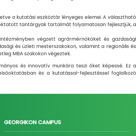
letve a kutatási eszköztár lényeges elemei. A választható
atott tantárgyak tartalmát folyamatosan fejlesztjük, a
i intézményben végzett agrármérnököket és gazdasági
sági és üzleti mesterszakokon, valamint a regionális és
setleg MBA szakokon végeztek.
ományos és innovatív munkára teszi őket képessé. Ez a
sőoktatásban és a kutatással-fejlesztéssel foglalkozó
GEORGIKON CAMPUS