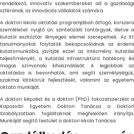
rendelkező, innovatív szakembereket ad a gazdasági
szférának, az innovációs vállalatok számára.
A doktori iskola oktatási programjában átfogó, korszerű
szemléletet nyújtó ún. szintetizáló tantárgyak, illetve a
kutatói eszköztár lényeges elemei szerepelnek. Az itt
tanulmányokat folytatók bekapcsolódnak az érdemi
kutatómunkába, javítják ezzel az intézmény kutatási
teljesítményét, a kutatási infrastruktúra hatékony és
magas színvonalú kihasználását. A legjobbak az
oktatásba is bevonhatók, ami segíti személyiségük,
szakmai látókörük fejlesztését, valamint az egyetem
oktató munkáját.
A doktori képzést és a doktori (PhD) fokozatszerzést a
Kaposvári Egyetem Doktori Tanácsa a Doktori
Szabályzatban foglaltaknak megfelelően irányítja.
Munkáját segítő testület a doktori iskola Tanácsa.