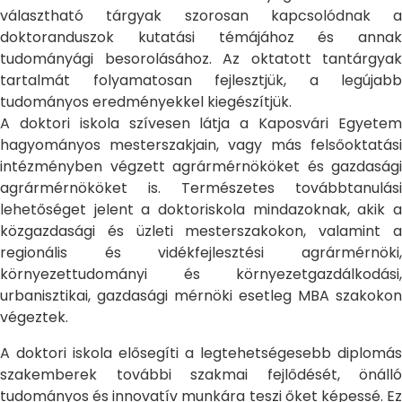
választható tárgyak szorosan kapcsolódnak a
doktoranduszok kutatási témájához és annak
tudományági besorolásához. Az oktatott tantárgyak
tartalmát folyamatosan fejlesztjük, a legújabb
tudományos eredményekkel kiegészítjük.
A doktori iskola szívesen látja a Kaposvári Egyetem
hagyományos mesterszakjain, vagy más felsőoktatási
intézményben végzett agrármérnököket és gazdasági
agrármérnököket is. Természetes továbbtanulási
lehetőséget jelent a doktoriskola mindazoknak, akik a
közgazdasági és üzleti mesterszakokon, valamint a
regionális és vidékfejlesztési agrármérnöki,
környezettudományi és környezetgazdálkodási,
urbanisztikai, gazdasági mérnöki esetleg MBA szakokon
végeztek.
A doktori iskola elősegíti a legtehetségesebb diplomás
szakemberek további szakmai fejlődését, önálló
tudományos és innovatív munkára teszi őket képessé. Ez