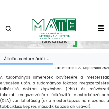
Skip to Main Content
MATE Szabadegyetem
Doktori Iskolák - Ka
Doktori
MAGYAR AGRÁR- ÉS
ÉLETTUDOMÁNYI EGYETEM
Iskolák
KAPOSVÁRI CAMPUS
Általános információk
Last modified: 27. September 2021
A tudományos ismeretek bővítésére a mesterszak
elvégzése után, a tudományos fokozat megszerzésére
felkészítő doktori képzésben (PhD) és művészeti
fokozat megszerzésére felkészítő mesterképzésben
(DLA) van lehetőség (ez a mesterképzés nem azonos a
többciklusú képzés második képzési ciklusával).