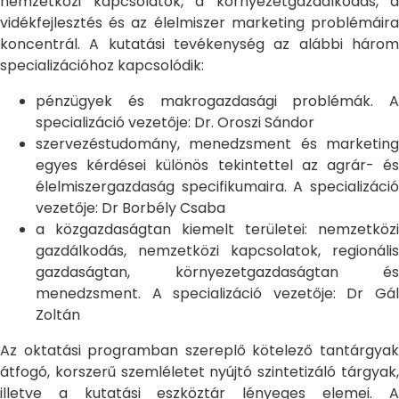
nemzetközi kapcsolatok, a környezetgazdálkodás, a
vidékfejlesztés és az élelmiszer marketing problémáira
koncentrál. A kutatási tevékenység az alábbi három
specializációhoz kapcsolódik:
pénzügyek és makrogazdasági problémák. A
specializáció vezetője: Dr. Oroszi Sándor
szervezéstudomány, menedzsment és marketing
egyes kérdései különös tekintettel az agrár- és
élelmiszergazdaság specifikumaira. A specializáció
vezetője: Dr Borbély Csaba
a közgazdaságtan kiemelt területei: nemzetközi
gazdálkodás, nemzetközi kapcsolatok, regionális
gazdaságtan, környezetgazdaságtan és
menedzsment. A specializáció vezetője: Dr Gál
Zoltán
Az oktatási programban szereplő kötelező tantárgyak
átfogó, korszerű szemléletet nyújtó szintetizáló tárgyak,
illetve a kutatási eszköztár lényeges elemei. A