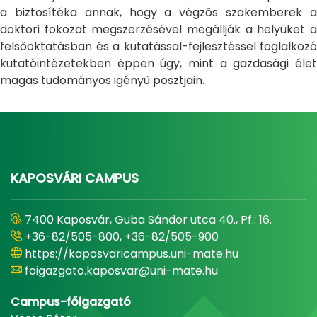
a biztosítéka annak, hogy a végzős szakemberek a
doktori fokozat megszerzésével megállják a helyüket a
felsőoktatásban és a kutatással-fejlesztéssel foglalkozó
kutatóintézetekben éppen úgy, mint a gazdasági élet
magas tudományos igényű posztjain.
KAPOSVÁRI CAMPUS
7400 Kaposvár, Guba Sándor utca 40., Pf.: 16.
+36-82/505-800, +36-82/505-900
https://kaposvaricampus.uni-mate.hu
foigazgato.kaposvar@uni-mate.hu
Campus-főigazgató