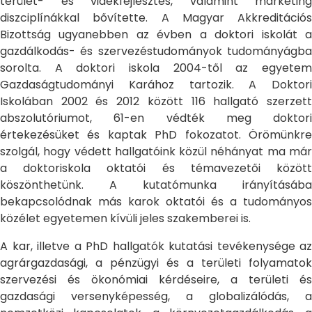
terület- és vidékfejlesztés, valamint marketing
diszciplínákkal bővítette. A Magyar Akkreditációs
Bizottság ugyanebben az évben a doktori iskolát a
gazdálkodás- és szervezéstudományok tudományágba
sorolta. A doktori iskola 2004-től az egyetem
Gazdaságtudományi Karához tartozik. A Doktori
Iskolában 2002 és 2012 között 116 hallgató szerzett
abszolutóriumot, 61-en védték meg doktori
értekezésüket és kaptak PhD fokozatot. Örömünkre
szolgál, hogy védett hallgatóink közül néhányat ma már
a doktoriskola oktatói és témavezetői között
köszönthetünk. A kutatómunka irányításába
bekapcsolódnak más karok oktatói és a tudományos
közélet egyetemen kívüli jeles szakemberei is.
A kar, illetve a PhD hallgatók kutatási tevékenysége az
agrárgazdasági, a pénzügyi és a területi folyamatok
szervezési és ökonómiai kérdéseire, a területi és
gazdasági versenyképesség, a globalizálódás, a