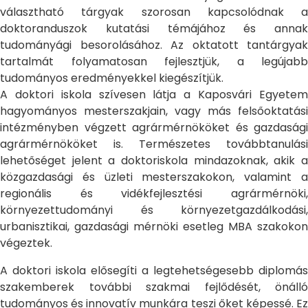
választható tárgyak szorosan kapcsolódnak a
doktoranduszok kutatási témájához és annak
tudományági besorolásához. Az oktatott tantárgyak
tartalmát folyamatosan fejlesztjük, a legújabb
tudományos eredményekkel kiegészítjük.
A doktori iskola szívesen látja a Kaposvári Egyetem
hagyományos mesterszakjain, vagy más felsőoktatási
intézményben végzett agrármérnököket és gazdasági
agrármérnököket is. Természetes továbbtanulási
lehetőséget jelent a doktoriskola mindazoknak, akik a
közgazdasági és üzleti mesterszakokon, valamint a
regionális és vidékfejlesztési agrármérnöki,
környezettudományi és környezetgazdálkodási,
urbanisztikai, gazdasági mérnöki esetleg MBA szakokon
végeztek.
A doktori iskola elősegíti a legtehetségesebb diplomás
szakemberek további szakmai fejlődését, önálló
tudományos és innovatív munkára teszi őket képessé. Ez