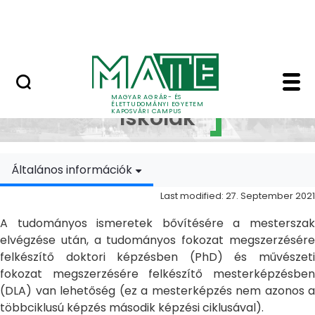
Skip to Main Content
MATE Szabadegyetem
Doktori Iskolák - Ka
Doktori
MAGYAR AGRÁR- ÉS
ÉLETTUDOMÁNYI EGYETEM
Iskolák
KAPOSVÁRI CAMPUS
Általános információk
Last modified: 27. September 2021
A tudományos ismeretek bővítésére a mesterszak
elvégzése után, a tudományos fokozat megszerzésére
felkészítő doktori képzésben (PhD) és művészeti
fokozat megszerzésére felkészítő mesterképzésben
(DLA) van lehetőség (ez a mesterképzés nem azonos a
többciklusú képzés második képzési ciklusával).