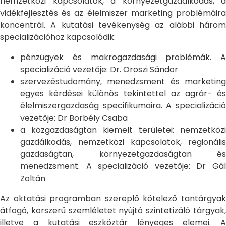
nemzetközi kapcsolatok, a környezetgazdálkodás, a
vidékfejlesztés és az élelmiszer marketing problémáira
koncentrál. A kutatási tevékenység az alábbi három
specializációhoz kapcsolódik:
pénzügyek és makrogazdasági problémák. A
specializáció vezetője: Dr. Oroszi Sándor
szervezéstudomány, menedzsment és marketing
egyes kérdései különös tekintettel az agrár- és
élelmiszergazdaság specifikumaira. A specializáció
vezetője: Dr Borbély Csaba
a közgazdaságtan kiemelt területei: nemzetközi
gazdálkodás, nemzetközi kapcsolatok, regionális
gazdaságtan, környezetgazdaságtan és
menedzsment. A specializáció vezetője: Dr Gál
Zoltán
Az oktatási programban szereplő kötelező tantárgyak
átfogó, korszerű szemléletet nyújtó szintetizáló tárgyak,
illetve a kutatási eszköztár lényeges elemei. A