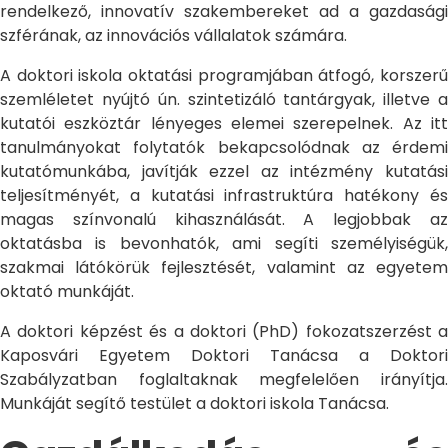
rendelkező, innovatív szakembereket ad a gazdasági
szférának, az innovációs vállalatok számára.
A doktori iskola oktatási programjában átfogó, korszerű
szemléletet nyújtó ún. szintetizáló tantárgyak, illetve a
kutatói eszköztár lényeges elemei szerepelnek. Az itt
tanulmányokat folytatók bekapcsolódnak az érdemi
kutatómunkába, javítják ezzel az intézmény kutatási
teljesítményét, a kutatási infrastruktúra hatékony és
magas színvonalú kihasználását. A legjobbak az
oktatásba is bevonhatók, ami segíti személyiségük,
szakmai látókörük fejlesztését, valamint az egyetem
oktató munkáját.
A doktori képzést és a doktori (PhD) fokozatszerzést a
Kaposvári Egyetem Doktori Tanácsa a Doktori
Szabályzatban foglaltaknak megfelelően irányítja.
Munkáját segítő testület a doktori iskola Tanácsa.