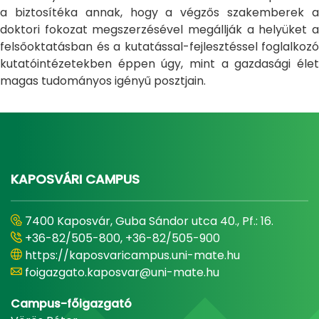
a biztosítéka annak, hogy a végzős szakemberek a
doktori fokozat megszerzésével megállják a helyüket a
felsőoktatásban és a kutatással-fejlesztéssel foglalkozó
kutatóintézetekben éppen úgy, mint a gazdasági élet
magas tudományos igényű posztjain.
KAPOSVÁRI CAMPUS
7400 Kaposvár, Guba Sándor utca 40., Pf.: 16.
+36-82/505-800, +36-82/505-900
https://kaposvaricampus.uni-mate.hu
foigazgato.kaposvar@uni-mate.hu
Campus-főigazgató