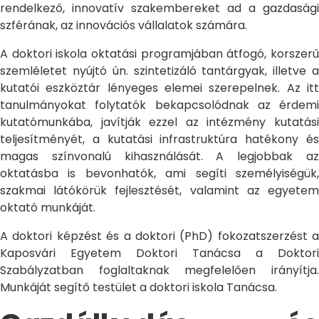
rendelkező, innovatív szakembereket ad a gazdasági
szférának, az innovációs vállalatok számára.
A doktori iskola oktatási programjában átfogó, korszerű
szemléletet nyújtó ún. szintetizáló tantárgyak, illetve a
kutatói eszköztár lényeges elemei szerepelnek. Az itt
tanulmányokat folytatók bekapcsolódnak az érdemi
kutatómunkába, javítják ezzel az intézmény kutatási
teljesítményét, a kutatási infrastruktúra hatékony és
magas színvonalú kihasználását. A legjobbak az
oktatásba is bevonhatók, ami segíti személyiségük,
szakmai látókörük fejlesztését, valamint az egyetem
oktató munkáját.
A doktori képzést és a doktori (PhD) fokozatszerzést a
Kaposvári Egyetem Doktori Tanácsa a Doktori
Szabályzatban foglaltaknak megfelelően irányítja.
Munkáját segítő testület a doktori iskola Tanácsa.