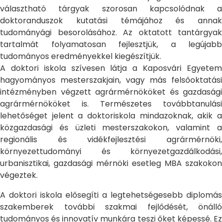
választható tárgyak szorosan kapcsolódnak a
doktoranduszok kutatási témájához és annak
tudományági besorolásához. Az oktatott tantárgyak
tartalmát folyamatosan fejlesztjük, a legújabb
tudományos eredményekkel kiegészítjük.
A doktori iskola szívesen látja a Kaposvári Egyetem
hagyományos mesterszakjain, vagy más felsőoktatási
intézményben végzett agrármérnököket és gazdasági
agrármérnököket is. Természetes továbbtanulási
lehetőséget jelent a doktoriskola mindazoknak, akik a
közgazdasági és üzleti mesterszakokon, valamint a
regionális és vidékfejlesztési agrármérnöki,
környezettudományi és környezetgazdálkodási,
urbanisztikai, gazdasági mérnöki esetleg MBA szakokon
végeztek.
A doktori iskola elősegíti a legtehetségesebb diplomás
szakemberek további szakmai fejlődését, önálló
tudományos és innovatív munkára teszi őket képessé. Ez