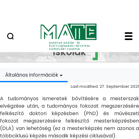
Skip to Main Content
MATE Szabadegyetem
Doktori Iskolák - Ka
Doktori
MAGYAR AGRÁR- ÉS
ÉLETTUDOMÁNYI EGYETEM
Iskolák
KAPOSVÁRI CAMPUS
Általános információk
Last modified: 27. September 2021
A tudományos ismeretek bővítésére a mesterszak
elvégzése után, a tudományos fokozat megszerzésére
felkészítő doktori képzésben (PhD) és művészeti
fokozat megszerzésére felkészítő mesterképzésben
(DLA) van lehetőség (ez a mesterképzés nem azonos a
többciklusú képzés második képzési ciklusával).