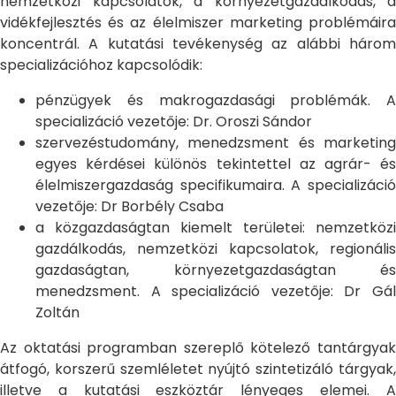
nemzetközi kapcsolatok, a környezetgazdálkodás, a
vidékfejlesztés és az élelmiszer marketing problémáira
koncentrál. A kutatási tevékenység az alábbi három
specializációhoz kapcsolódik:
pénzügyek és makrogazdasági problémák. A
specializáció vezetője: Dr. Oroszi Sándor
szervezéstudomány, menedzsment és marketing
egyes kérdései különös tekintettel az agrár- és
élelmiszergazdaság specifikumaira. A specializáció
vezetője: Dr Borbély Csaba
a közgazdaságtan kiemelt területei: nemzetközi
gazdálkodás, nemzetközi kapcsolatok, regionális
gazdaságtan, környezetgazdaságtan és
menedzsment. A specializáció vezetője: Dr Gál
Zoltán
Az oktatási programban szereplő kötelező tantárgyak
átfogó, korszerű szemléletet nyújtó szintetizáló tárgyak,
illetve a kutatási eszköztár lényeges elemei. A