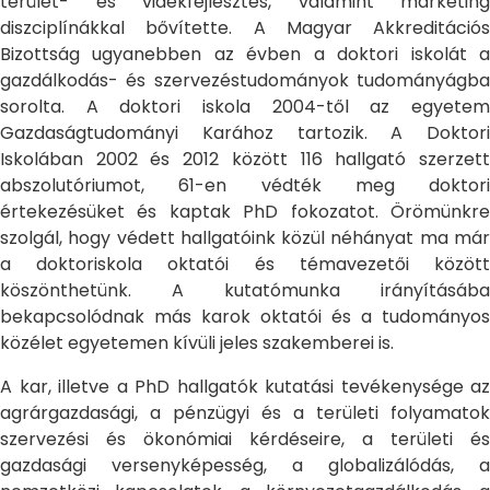
terület- és vidékfejlesztés, valamint marketing
diszciplínákkal bővítette. A Magyar Akkreditációs
Bizottság ugyanebben az évben a doktori iskolát a
gazdálkodás- és szervezéstudományok tudományágba
sorolta. A doktori iskola 2004-től az egyetem
Gazdaságtudományi Karához tartozik. A Doktori
Iskolában 2002 és 2012 között 116 hallgató szerzett
abszolutóriumot, 61-en védték meg doktori
értekezésüket és kaptak PhD fokozatot. Örömünkre
szolgál, hogy védett hallgatóink közül néhányat ma már
a doktoriskola oktatói és témavezetői között
köszönthetünk. A kutatómunka irányításába
bekapcsolódnak más karok oktatói és a tudományos
közélet egyetemen kívüli jeles szakemberei is.
A kar, illetve a PhD hallgatók kutatási tevékenysége az
agrárgazdasági, a pénzügyi és a területi folyamatok
szervezési és ökonómiai kérdéseire, a területi és
gazdasági versenyképesség, a globalizálódás, a