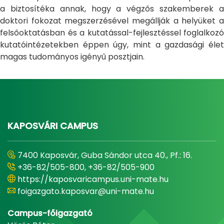
a biztosítéka annak, hogy a végzős szakemberek a
doktori fokozat megszerzésével megállják a helyüket a
felsőoktatásban és a kutatással-fejlesztéssel foglalkozó
kutatóintézetekben éppen úgy, mint a gazdasági élet
magas tudományos igényű posztjain.
KAPOSVÁRI CAMPUS
7400 Kaposvár, Guba Sándor utca 40., Pf.: 16.
+36-82/505-800, +36-82/505-900
https://kaposvaricampus.uni-mate.hu
foigazgato.kaposvar@uni-mate.hu
Campus-főigazgató