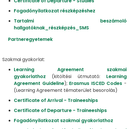
Certificate of Departure - Studies
Fogadónyilatkozat részképzéshez
Tartalmi beszámoló
hallgatóknak_részképzés_SMS
Partneregyetemek
Szakmai gyakorlat:
Learning Agreement szakmai
gyakorlathoz
(kitöltési útmutató:
Learning
Agreement Guideline
);
Erasmus ISCED Codes
-
(Learning Agreement tématerület besorolás)
Certificate of Arrival - Traineeships
Certificate of Departure - Traineeships
Fogadónyilatkozat szakmai gyakorlathoz