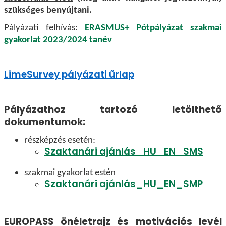
szükséges benyújtani.
Pályázati felhívás:
ERASMUS+ Pótpályázat szakmai
gyakorlat 2023/2024 tanév
LimeSurvey pályázati űrlap
Pályázathoz tartozó letölthető
dokumentumok:
részképzés esetén:
Szaktanári ajánlás_HU_EN_SMS
szakmai gyakorlat estén
Szaktanári ajánlás_HU_EN_SMP
EUROPASS önéletrajz és motivációs levél