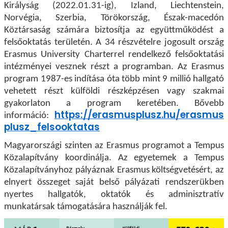
Királyság (2022.01.31-ig), Izland, Liechtenstein,
Norvégia, Szerbia, Törökország, Észak-macedón
Köztársaság számára biztosítja az együttműködést a
felsőoktatás területén. A 34 részvételre jogosult ország
Erasmus University Charterrel rendelkező felsőoktatási
intézményei vesznek részt a programban. Az Erasmus
program 1987-es indítása óta több mint 9 millió hallgató
vehetett részt külföldi részképzésen vagy szakmai
gyakorlaton a program keretében. Bővebb
https://erasmusplusz.hu/erasmus
információ:
plusz_felsooktatas
Magyarországi szinten az Erasmus programot a Tempus
Közalapítvány koordinálja. Az egyetemek a Tempus
Közalapítványhoz pályáznak Erasmus költségvetésért, az
elnyert összeget saját belső pályázati rendszerükben
nyertes hallgatók, oktatók és adminisztratív
munkatársak támogatására használják fel.