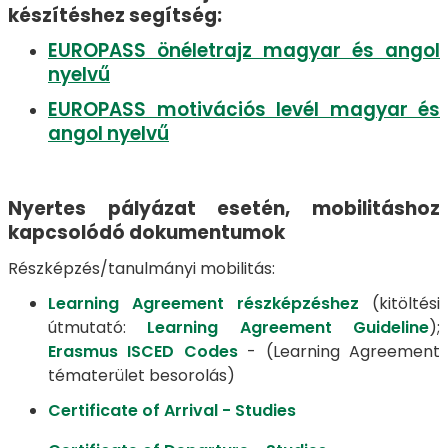
készítéshez segítség:
EUROPASS önéletrajz magyar és angol
nyelvű
EUROPASS motivációs levél magyar és
angol nyelvű
Nyertes pályázat esetén, mobilitáshoz
kapcsolódó dokumentumok
Részképzés/tanulmányi mobilitás:
Learning Agreement részképzéshez
(kitöltési
útmutató:
Learning Agreement Guideline
);
Erasmus ISCED Codes
- (Learning Agreement
tématerület besorolás)
Certificate of Arrival - Studies