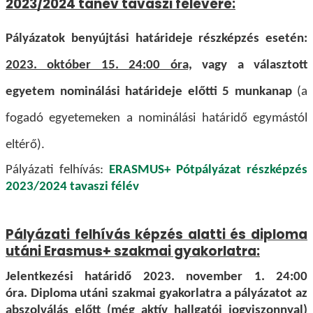
2023/2024 tanév tavaszi félévére:
Pályázatok benyújtási határideje részképzés esetén:
2023. október 15. 24:00 óra,
vagy a választott
egyetem nominálási határideje előtti 5 munkanap
(a
fogadó egyetemeken a nominálási határidő egymástól
eltérő).
Pályázati felhívás:
ERASMUS+ Pótpályázat részképzés
2023/2024 tavaszi félév
Pályázati felhívás képzés alatti és diploma
utáni Erasmus+ szakmai gyakorlatra:
Jelentkezési határidő 2023. november 1. 24:00
óra. Diploma utáni szakmai gyakorlatra a pályázatot az
abszolválás előtt
(még aktív hallgatói jogviszonnyal)