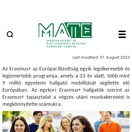
Skip to Main Content
MATE Szabadegyetem
ERASMUS+ - Kaposvá
ERASMUS+
MAGYAR AGRÁR- ÉS
ÉLETTUDOMÁNYI EGYETEM
KAPOSVÁRI CAMPUS
Last modified: 07. August 2023
Az Erasmus+ az Európai Bizottság egyik legsikeresebb és
legismertebb programja, amely a 33 év alatt, több mint
9 millió egyetemi hallgató mobilitását segítette elő
Európában. Az egykori Erasmus+ hallgatók szerint az
Erasmus+ tapasztalat a végzés utáni munkakeresést is
megkönnyítette számukra.