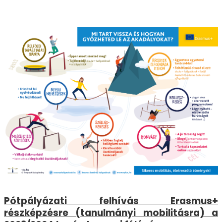
Pótpályázati felhívás Erasmus+
részképzésre (tanulmányi mobilitásra) a