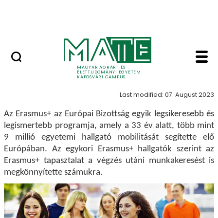
Skip to Main Content
MATE Szabadegyetem
ERASMUS+ - Kaposvá
ERASMUS+
MAGYAR AGRÁR- ÉS
ÉLETTUDOMÁNYI EGYETEM
KAPOSVÁRI CAMPUS
Last modified: 07. August 2023
Az Erasmus+ az Európai Bizottság egyik legsikeresebb és
legismertebb programja, amely a 33 év alatt, több mint
9 millió egyetemi hallgató mobilitását segítette elő
Európában. Az egykori Erasmus+ hallgatók szerint az
Erasmus+ tapasztalat a végzés utáni munkakeresést is
megkönnyítette számukra.