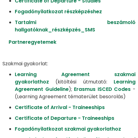
Certificate of Departure - Studies
Fogadónyilatkozat részképzéshez
Tartalmi beszámoló
hallgatóknak_részképzés_SMS
Partneregyetemek
Szakmai gyakorlat:
Learning Agreement szakmai
gyakorlathoz
(kitöltési útmutató:
Learning
Agreement Guideline
);
Erasmus ISCED Codes
-
(Learning Agreement tématerület besorolás)
Certificate of Arrival - Traineeships
Certificate of Departure - Traineeships
Fogadónyilatkozat szakmai gyakorlathoz