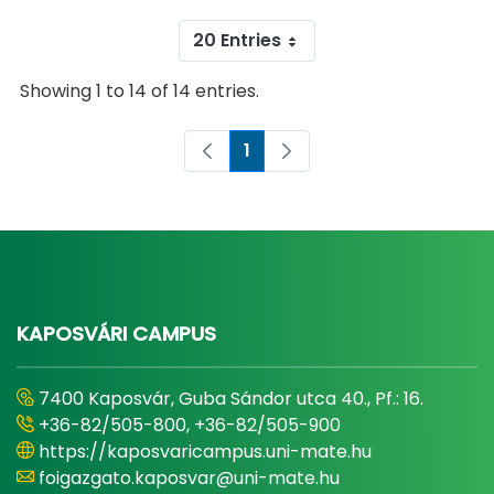
20 Entries
Showing 1 to 14 of 14 entries.
1
Page
KAPOSVÁRI CAMPUS
7400 Kaposvár, Guba Sándor utca 40., Pf.: 16.
+36-82/505-800, +36-82/505-900
https://kaposvaricampus.uni-mate.hu
foigazgato.kaposvar@uni-mate.hu