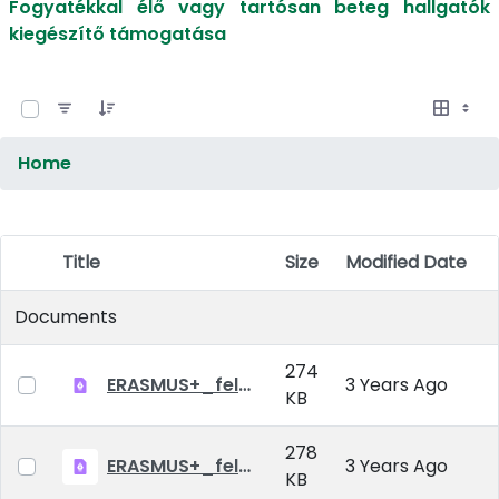
Fogyatékkal élő vagy tartósan beteg hallgatók
kiegészítő támogatása
0 of 14 Items Selected
Home
Title
Size
Modified Date
Item Selection
Documents
274
ERASMUS+_felhivas_szakmai gyakorlat_2023_2024_v2.pdf
3 Years Ago
KB
278
ERASMUS+_felhivas_reszkepzes_2023_2024 tanev.pdf
3 Years Ago
KB