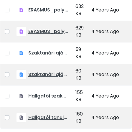
632
ERASMUS_palyazat_reszkepzes_2021_22_tavasz.pdf
4 Years Ago
KB
629
ERASMUS_palyazat_szakmai gyakorlat_2021_22_tanev.pdf
4 Years Ago
KB
59
Szaktanári ajánlás szakmai gyakorlat HU EN
4 Years Ago
KB
60
Szaktanári ajánlás hallgatói részképzés HU EN
4 Years Ago
KB
155
Hallgatói szakmai gyakorlat dokumentumok
4 Years Ago
KB
160
Hallgatói tanulmányi mobilitás dokumentumok
4 Years Ago
KB