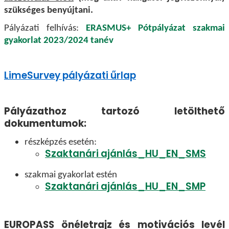
szükséges benyújtani.
Pályázati felhívás:
ERASMUS+ Pótpályázat szakmai
gyakorlat 2023/2024 tanév
LimeSurvey pályázati űrlap
Pályázathoz tartozó letölthető
dokumentumok:
részképzés esetén:
Szaktanári ajánlás_HU_EN_SMS
szakmai gyakorlat estén
Szaktanári ajánlás_HU_EN_SMP
EUROPASS önéletrajz és motivációs levél