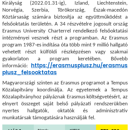
Királyság (2022.01.31-ig), Izland, Liechtenstein,
Norvégia, Szerbia, Törökország, Észak-macedón
Köztársaság számára biztosítja az együttműködést a
felsőoktatás területén. A 34 részvételre jogosult ország
Erasmus University Charterrel rendelkező felsőoktatási
intézményei vesznek részt a programban. Az Erasmus
program 1987-es indítása óta több mint 9 millió hallgató
vehetett részt külföldi részképzésen vagy szakmai
gyakorlaton a program keretében. Bővebb
https://erasmusplusz.hu/erasmus
információ:
plusz_felsooktatas
Magyarországi szinten az Erasmus programot a Tempus
Közalapítvány koordinálja. Az egyetemek a Tempus
Közalapítványhoz pályáznak Erasmus költségvetésért, az
elnyert összeget saját belső pályázati rendszerükben
nyertes hallgatók, oktatók és adminisztratív
munkatársak támogatására használják fel.