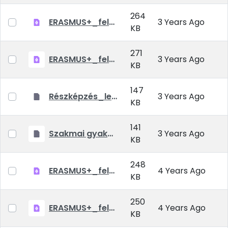
264
ERASMUS+_felhivas_szakmai gyakorlat_2022_23_oszi_tavaszi_felevre.pdf
3 Years Ago
KB
271
ERASMUS+_felhivas_reszkepzes_2022_23_tavaszi_felevre.pdf
3 Years Ago
KB
147
Részképzés_letölthető.rar
3 Years Ago
KB
141
Szakmai gyakorlat_letölthető.rar
3 Years Ago
KB
248
ERASMUS+_felhivas_szakmai gyakorlat_2022_tavaszi_2022_23_oszi_tavaszi_felevre MATE_4M.pdf
4 Years Ago
KB
250
ERASMUS+_felhivas_reszkepzes_2022_23_oszi_tavaszi_felevre MATE_4M.pdf
4 Years Ago
KB