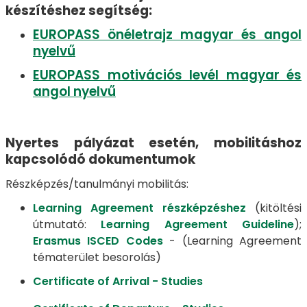
készítéshez segítség:
EUROPASS önéletrajz magyar és angol
nyelvű
EUROPASS motivációs levél magyar és
angol nyelvű
Nyertes pályázat esetén, mobilitáshoz
kapcsolódó dokumentumok
Részképzés/tanulmányi mobilitás:
Learning Agreement részképzéshez
(kitöltési
útmutató:
Learning Agreement Guideline
);
Erasmus ISCED Codes
- (Learning Agreement
tématerület besorolás)
Certificate of Arrival - Studies