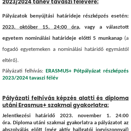
2023/2024 tanév tavaszi félévére:
Pályázatok benyújtási határideje részképzés esetén:
2023. október 15. 24:00 óra,
vagy a választott
egyetem nominálási határideje előtti 5 munkanap
(a
fogadó egyetemeken a nominálási határidő egymástól
eltérő).
Pályázati felhívás:
ERASMUS+ Pótpályázat részképzés
2023/2024 tavaszi félév
Pályázati felhívás képzés alatti és diploma
utáni Erasmus+ szakmai gyakorlatra:
Jelentkezési határidő 2023. november 1. 24:00
óra. Diploma utáni szakmai gyakorlatra a pályázatot az
abszolválás előtt
(még aktív hallgatói jogviszonnyal)