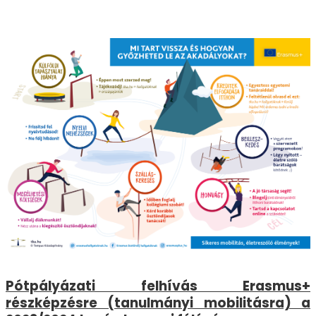
Pótpályázati felhívás Erasmus+
részképzésre (tanulmányi mobilitásra) a