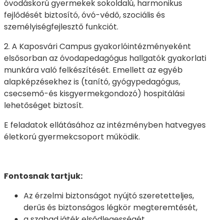
óvodáskorú gyermekek sokoldalú, harmonikus
fejlődését biztosító, óvó-védő, szociális és
személyiségfejlesztő funkciót.
2. A Kaposvári Campus gyakorlóintézményeként
elsősorban az óvodapedagógus hallgatók gyakorlati
munkára való felkészítését. Emellett az egyéb
alapképzésekhez is (tanító, gyógypedagógus,
csecsemő-és kisgyermekgondozó) hospitálási
lehetőséget biztosít.
E feladatok ellátásához az intézményben hatvegyes
életkorú gyermekcsoport működik.
Fontosnak tartjuk:
Az érzelmi biztonságot nyújtó szeretetteljes,
derűs és biztonságos légkör megteremtését,
a szabad játék elsődlegességét,