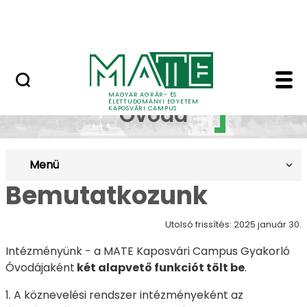
Ugrás a fő tartalomhoz
MATE Szabadegyetem
Gyakorló Óvoda - Ka
Gyakorló
MAGYAR AGRÁR- ÉS
ÉLETTUDOMÁNYI EGYETEM
Óvoda
KAPOSVÁRI CAMPUS
Menü
Bemutatkozunk
Utolsó frissítés: 2025 január 30.
Intézményünk - a MATE Kaposvári Campus Gyakorló
Óvodájaként
két alapvető funkciót tölt be
.
1. A köznevelési rendszer intézményeként az