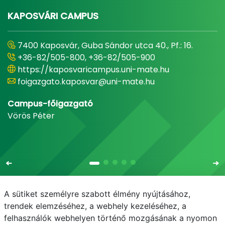
KAPOSVÁRI CAMPUS
7400 Kaposvár, Guba Sándor utca 40., Pf.: 16.
+36-82/505-800, +36-82/505-900
https://kaposvaricampus.uni-mate.hu
foigazgato.kaposvar@uni-mate.hu
Campus-főigazgató
Vörös Péter
A sütiket személyre szabott élmény nyújtásához,
trendek elemzéséhez, a webhely kezeléséhez, a
felhasználók webhelyen történő mozgásának a nyomon
E-mail
Telefonkönyv
NEPTUN
E-learning