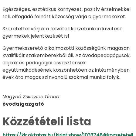
Egészséges, esztétikus környezet, pozitív érzelmekkel
teli, elfogadó felnőtt közösség várja a gyermekeket.
Szeretettel várjuk a felvételi körzetünkön kívül eső
gyermekek jelentkezését is!
Gyermekszerető alkalmazotti közösségünk magasan
kvalifikált szakemberekből áll. Az óvodapedagógusok,
dajkák és pedagógiai asszisztensek
együttműködésének köszönhetően az intézményben
évek óta magas színvonalú szakmai munka folyik.
Nagyné Zsilovics Tímea
óvodaigazgató
Közzétételi lista
https://kir.oktatas.hu/kirint.show/1033748#kozzeteteli