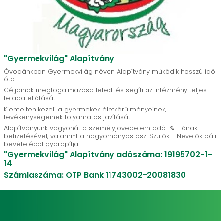
"Gyermekvilág" Alapítvány
Óvodánkban Gyermekvilág néven Alapítvány működik hosszú idő
óta.
Céljainak megfogalmazása lefedi és segíti az intézmény teljes
feladatellátását.
Kiemelten kezeli a gyermekek életkörülményeinek,
tevékenységeinek folyamatos javítását.
Alapítványunk vagyonát a személyjövedelem adó 1% - ának
befizetésével, valamint a hagyományos őszi Szülők - Nevelők báli
bevételéből gyarapítja.
"Gyermekvilág" Alapítvány adószáma: 19195702-1-
14
Számlaszáma: OTP Bank 11743002-20081830