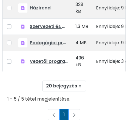
328
Házirend
Ennyi ideje: 9
kB
Szervezeti és Működési Szabályzat (SZMSZ)
1,3 MB
Ennyi ideje: 9
Pedagógiai program
4 MB
Ennyi ideje: 9
496
Vezetői program 2022-2027.pdf
Ennyi ideje: 3 
kB
20 bejegyzés
1 - 5 / 5 tétel megjelenítése.
1
Oldal