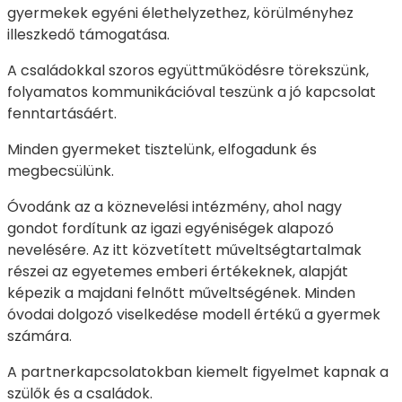
gyermekek egyéni élethelyzethez, körülményhez
illeszkedő támogatása.
A családokkal szoros együttműködésre törekszünk,
folyamatos kommunikációval teszünk a jó kapcsolat
fenntartásáért.
Minden gyermeket tisztelünk, elfogadunk és
megbecsülünk.
Óvodánk az a köznevelési intézmény, ahol nagy
gondot fordítunk az igazi egyéniségek alapozó
nevelésére. Az itt közvetített műveltségtartalmak
részei az egyetemes emberi értékeknek, alapját
képezik a majdani felnőtt műveltségének. Minden
óvodai dolgozó viselkedése modell értékű a gyermek
számára.
A partnerkapcsolatokban kiemelt figyelmet kapnak a
szülők és a családok.