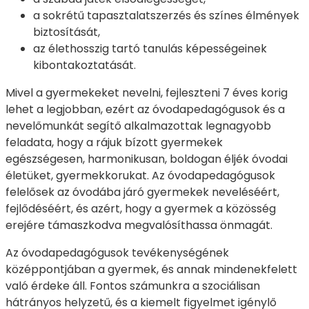
a sokrétű tapasztalatszerzés és színes élmények
biztosítását,
az élethosszig tartó tanulás képességeinek
kibontakoztatását.
Mivel a gyermekeket nevelni, fejleszteni 7 éves korig
lehet a legjobban, ezért az óvodapedagógusok és a
nevelőmunkát segítő alkalmazottak legnagyobb
feladata, hogy a rájuk bízott gyermekek
egészségesen, harmonikusan, boldogan éljék óvodai
életüket, gyermekkorukat. Az óvodapedagógusok
felelősek az óvodába járó gyermekek neveléséért,
fejlődéséért, és azért, hogy a gyermek a közösség
erejére támaszkodva megvalósíthassa önmagát.
Az óvodapedagógusok tevékenységének
középpontjában a gyermek, és annak mindenekfelett
való érdeke áll. Fontos számunkra a szociálisan
hátrányos helyzetű, és a kiemelt figyelmet igénylő