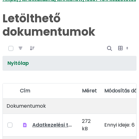
Letölthető
dokumentumok
0 / 5 Tételek kiválasztva
Nyitólap
Cím
Méret
Módosítás dá
Elem kiválasztása
Dokumentumok
272
Adatkezelési tájékoztató óvodai adatkezelésekhez
Ennyi ideje: 6
kB