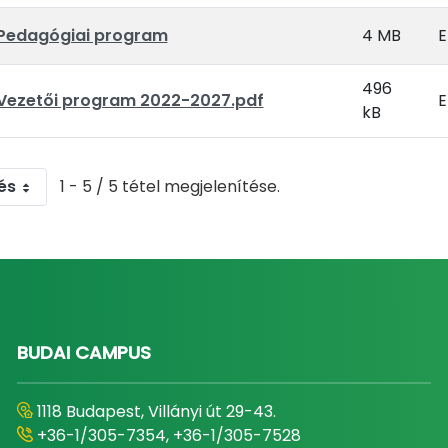
Pedagógiai program
4 MB
E
496
Vezetői program 2022-2027.pdf
E
kB
és
1 - 5 / 5 tétel megjelenítése.
BUDAI CAMPUS
1118 Budapest, Villányi út 29-43.
+36-1/305-7354, +36-1/305-7528