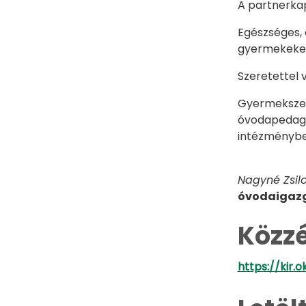
A partnerkap
Egészséges, 
gyermekeke
Szeretettel 
Gyermekszere
óvodapedagó
intézménybe
Nagyné Zsil
óvodaigaz
Közzé
https://kir.