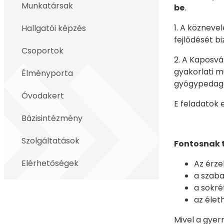
Munkatársak
be
.
1. A közneve
Hallgatói képzés
fejlődését bi
Csoportok
2. A Kaposv
gyakorlati m
Élményporta
gyógypedagó
Óvodakert
E feladatok
Bázisintézmény
Szolgáltatások
Fontosnak t
Elérhetőségek
Az érze
a szaba
a sokré
az élet
Mivel a gyerm