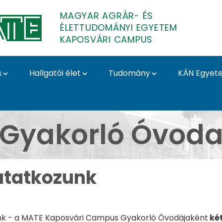
MAGYAR AGRÁR- ÉS
ÉLETTUDOMÁNYI EGYETEM
KAPOSVÁRI CAMPUS
s
Hallgatói élet
Tudomány
KÁN Egyet
posvári Campus
Gyakorló Óvod
tatkozunk
k - a MATE Kaposvári Campus Gyakorló Óvodájaként
két