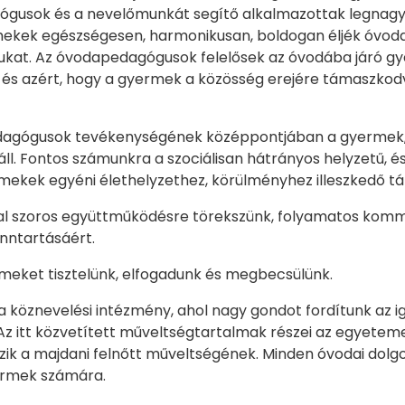
gusok és a nevelőmunkát segítő alkalmazottak legnagyo
ekek egészségesen, harmonikusan, boldogan éljék óvodai
kat. Az óvodapedagógusok felelősek az óvodába járó gy
, és azért, hogy a gyermek a közösség erejére támaszko
agógusok tevékenységének középpontjában a gyermek, 
áll. Fontos számunkra a szociálisan hátrányos helyzetű, é
mekek egyéni élethelyzethez, körülményhez illeszkedő t
l szoros együttműködésre törekszünk, folyamatos kommu
nntartásáért.
eket tisztelünk, elfogadunk és megbecsülünk.
 köznevelési intézmény, ahol nagy gondot fordítunk az i
Az itt közvetített műveltségtartalmak részei az egyetem
zik a majdani felnőtt műveltségének. Minden óvodai dolg
ermek számára.