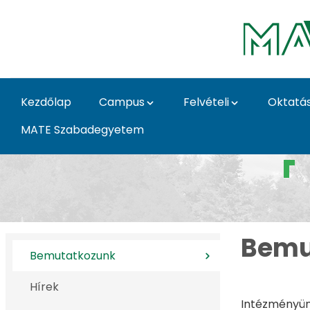
Ugrás a fő tartalomhoz
Kezdőlap
Campus
Felvételi
Oktatá
MATE Szabadegyetem
Gyakorló Óvoda - Ka
Bemu
Bemutatkozunk
Hírek
Intézményün