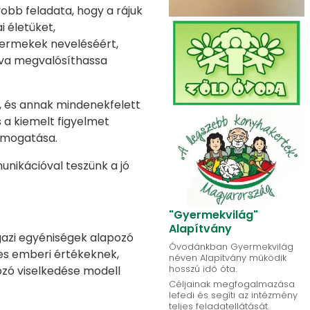
bb feladata, hogy a rájuk
 életüket,
ermekek neveléséért,
dva megvalósíthassa
és annak mindenekfelett
s a kiemelt figyelmet
ámogatása.
nikációval teszünk a jó
"Gyermekvilág"
Alapítvány
gazi egyéniségek alapozó
Óvodánkban Gyermekvilág
es emberi értékeknek,
néven Alapítvány működik
hosszú idő óta.
ozó viselkedése modell
Céljainak megfogalmazása
lefedi és segíti az intézmény
teljes feladatellátását.