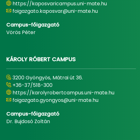
https://kaposvaricampus.uni-mate.hu
foigazgato.kaposvar@uni-mate.hu
Campus-főigazgató
Vörös Péter
KÁROLY RÓBERT CAMPUS
3200 Gyöngyös, Mátrai út 36.
+36-37/518-300
https://karolyrobertcampus.uni-mate.hu
foigazgato.gyongyos@uni-mate.hu
Campus-főigazgató
Dr. Bujdosó Zoltán