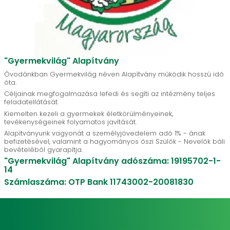
"Gyermekvilág" Alapítvány
Óvodánkban Gyermekvilág néven Alapítvány működik hosszú idő
óta.
Céljainak megfogalmazása lefedi és segíti az intézmény teljes
feladatellátását.
Kiemelten kezeli a gyermekek életkörülményeinek,
tevékenységeinek folyamatos javítását.
Alapítványunk vagyonát a személyjövedelem adó 1% - ának
befizetésével, valamint a hagyományos őszi Szülők - Nevelők báli
bevételéből gyarapítja.
"Gyermekvilág" Alapítvány adószáma: 19195702-1-
14
Számlaszáma: OTP Bank 11743002-20081830