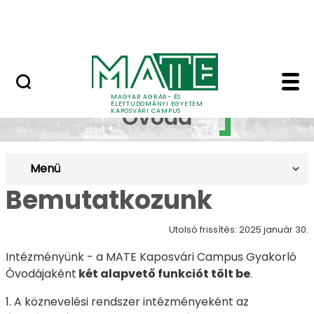
Ugrás a fő tartalomhoz
MATE Szabadegyetem
Gyakorló Óvoda - Ka
Gyakorló
MAGYAR AGRÁR- ÉS
ÉLETTUDOMÁNYI EGYETEM
Óvoda
KAPOSVÁRI CAMPUS
Menü
Bemutatkozunk
Utolsó frissítés: 2025 január 30.
Intézményünk - a MATE Kaposvári Campus Gyakorló
Óvodájaként
két alapvető funkciót tölt be
.
1. A köznevelési rendszer intézményeként az