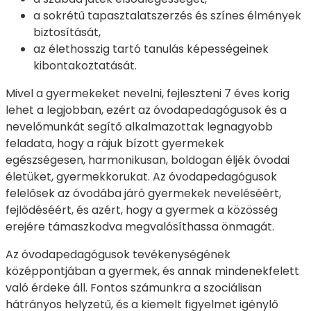
a sokrétű tapasztalatszerzés és színes élmények
biztosítását,
az élethosszig tartó tanulás képességeinek
kibontakoztatását.
Mivel a gyermekeket nevelni, fejleszteni 7 éves korig
lehet a legjobban, ezért az óvodapedagógusok és a
nevelőmunkát segítő alkalmazottak legnagyobb
feladata, hogy a rájuk bízott gyermekek
egészségesen, harmonikusan, boldogan éljék óvodai
életüket, gyermekkorukat. Az óvodapedagógusok
felelősek az óvodába járó gyermekek neveléséért,
fejlődéséért, és azért, hogy a gyermek a közösség
erejére támaszkodva megvalósíthassa önmagát.
Az óvodapedagógusok tevékenységének
középpontjában a gyermek, és annak mindenekfelett
való érdeke áll. Fontos számunkra a szociálisan
hátrányos helyzetű, és a kiemelt figyelmet igénylő