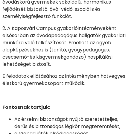
óvodáskorú gyermekek sokoldalú, harmonikus
fejlődését biztosító, óvó-védő, szociális és
személyiségfejlesztő funkciót.
2. A Kaposvári Campus gyakorlóintézményeként
elsősorban az óvodapedagógus hallgatók gyakorlati
munkára való felkészítését. Emellett az egyéb
alapképzésekhez is (tanító, gyógypedagógus,
csecsemő-és kisgyermekgondozó) hospitálási
lehetőséget biztosít.
E feladatok ellátásához az intézményben hatvegyes
életkorú gyermekcsoport működik.
Fontosnak tartjuk:
Az érzelmi biztonságot nyújtó szeretetteljes,
derűs és biztonságos légkör megteremtését,
a szabad játék elsődlegességét,