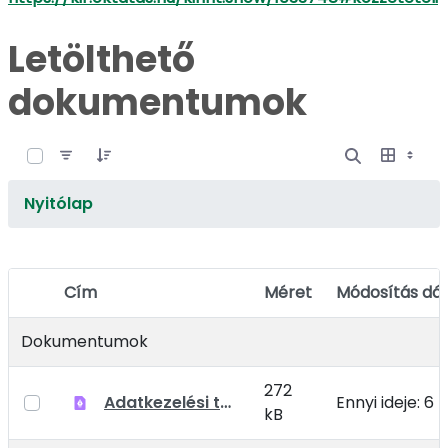
Letölthető
dokumentumok
0 / 5 Tételek kiválasztva
Nyitólap
Cím
Méret
Módosítás dá
Elem kiválasztása
Dokumentumok
272
Adatkezelési tájékoztató óvodai adatkezelésekhez
Ennyi ideje: 6
kB