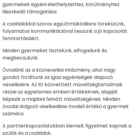
gyermekek egyéni élethelyzethez, körülményhez
illeszkedő támogatása.
A családokkal szoros együttműködésre törekszünk,
folyamatos kommunikációval teszünk a jó kapcsolat
fenntartásáért.
Minden gyermeket tisztelünk, elfogadunk és
megbecsülünk.
Óvodánk az a köznevelési intézmény, ahol nagy
gondot fordítunk az igazi egyéniségek alapozó
nevelésére. Az itt közvetített műveltségtartalmak
részei az egyetemes emberi értékeknek, alapját
képezik a majdani felnőtt műveltségének. Minden
óvodai dolgozó viselkedése modell értékű a gyermek
számára.
A partnerkapcsolatokban kiemelt figyelmet kapnak a
szülők és a családok.