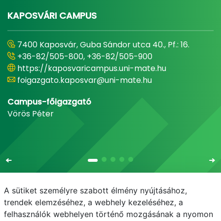
KAPOSVÁRI CAMPUS
7400 Kaposvár, Guba Sándor utca 40., Pf.: 16.
+36-82/505-800, +36-82/505-900
https://kaposvaricampus.uni-mate.hu
foigazgato.kaposvar@uni-mate.hu
Campus-főigazgató
Vörös Péter
A sütiket személyre szabott élmény nyújtásához,
trendek elemzéséhez, a webhely kezeléséhez, a
felhasználók webhelyen történő mozgásának a nyomon
E-mail
Telefonkönyv
NEPTUN
E-learning