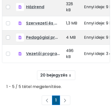
328
Házirend
Ennyi ideje: 9
kB
Szervezeti és Működési Szabályzat (SZMSZ)
1,3 MB
Ennyi ideje: 9
Pedagógiai program
4 MB
Ennyi ideje: 9
496
Vezetői program 2022-2027.pdf
Ennyi ideje: 3 
kB
20 bejegyzés
1 - 5 / 5 tétel megjelenítése.
1
Oldal