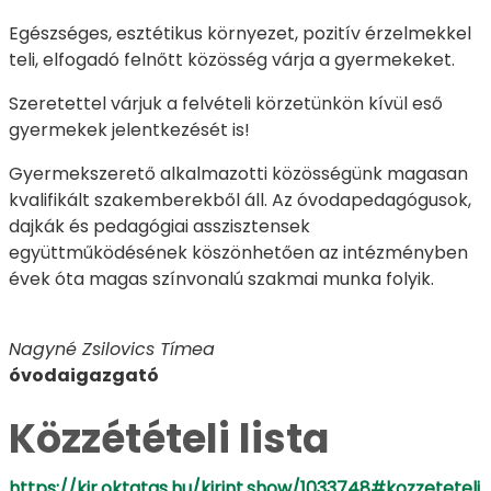
Egészséges, esztétikus környezet, pozitív érzelmekkel
teli, elfogadó felnőtt közösség várja a gyermekeket.
Szeretettel várjuk a felvételi körzetünkön kívül eső
gyermekek jelentkezését is!
Gyermekszerető alkalmazotti közösségünk magasan
kvalifikált szakemberekből áll. Az óvodapedagógusok,
dajkák és pedagógiai asszisztensek
együttműködésének köszönhetően az intézményben
évek óta magas színvonalú szakmai munka folyik.
Nagyné Zsilovics Tímea
óvodaigazgató
Közzétételi lista
https://kir.oktatas.hu/kirint.show/1033748#kozzeteteli