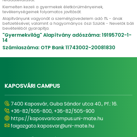
Kiemelten kezeli a gyermekek életkörülményeinek,
tevékenységeinek folyamatos javítását.
Alapítványunk vagyonát a személyjövedelem adó 1% - ának
befizetésével, valamint a hagyományos őszi Szülők - Nevelők báli
bevételéből gyarapítja.
"Gyermekvilág" Alapítvány adószáma: 19195702-1-
14
Számlaszáma: OTP Bank 11743002-20081830
KAPOSVÁRI CAMPUS
7400 Kaposvár, Guba Sándor utca 40., Pf.: 16.
+36-82/505-800, +36-82/505-900
https://kaposvaricampus.uni-mate.hu
foigazgato.kaposvar@uni-mate.hu