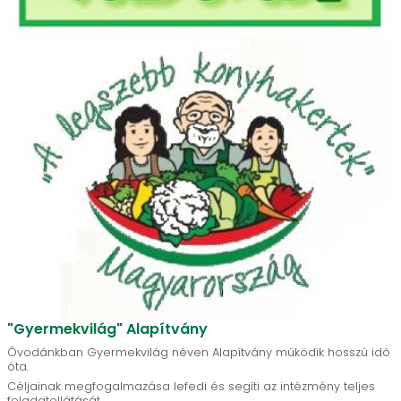
"Gyermekvilág" Alapítvány
Óvodánkban Gyermekvilág néven Alapítvány működik hosszú idő
óta.
Céljainak megfogalmazása lefedi és segíti az intézmény teljes
feladatellátását.