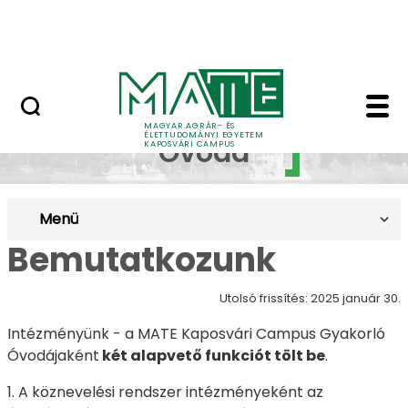
Ugrás a fő tartalomhoz
MATE Szabadegyetem
Gyakorló Óvoda - Ka
Gyakorló
MAGYAR AGRÁR- ÉS
ÉLETTUDOMÁNYI EGYETEM
Óvoda
KAPOSVÁRI CAMPUS
Menü
Bemutatkozunk
Utolsó frissítés: 2025 január 30.
Intézményünk - a MATE Kaposvári Campus Gyakorló
Óvodájaként
két alapvető funkciót tölt be
.
1. A köznevelési rendszer intézményeként az