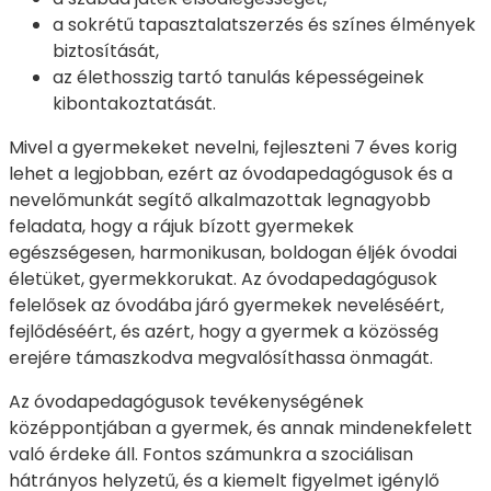
a sokrétű tapasztalatszerzés és színes élmények
biztosítását,
az élethosszig tartó tanulás képességeinek
kibontakoztatását.
Mivel a gyermekeket nevelni, fejleszteni 7 éves korig
lehet a legjobban, ezért az óvodapedagógusok és a
nevelőmunkát segítő alkalmazottak legnagyobb
feladata, hogy a rájuk bízott gyermekek
egészségesen, harmonikusan, boldogan éljék óvodai
életüket, gyermekkorukat. Az óvodapedagógusok
felelősek az óvodába járó gyermekek neveléséért,
fejlődéséért, és azért, hogy a gyermek a közösség
erejére támaszkodva megvalósíthassa önmagát.
Az óvodapedagógusok tevékenységének
középpontjában a gyermek, és annak mindenekfelett
való érdeke áll. Fontos számunkra a szociálisan
hátrányos helyzetű, és a kiemelt figyelmet igénylő