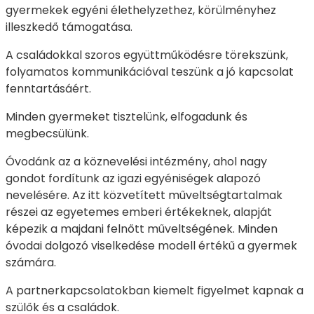
gyermekek egyéni élethelyzethez, körülményhez
illeszkedő támogatása.
A családokkal szoros együttműködésre törekszünk,
folyamatos kommunikációval teszünk a jó kapcsolat
fenntartásáért.
Minden gyermeket tisztelünk, elfogadunk és
megbecsülünk.
Óvodánk az a köznevelési intézmény, ahol nagy
gondot fordítunk az igazi egyéniségek alapozó
nevelésére. Az itt közvetített műveltségtartalmak
részei az egyetemes emberi értékeknek, alapját
képezik a majdani felnőtt műveltségének. Minden
óvodai dolgozó viselkedése modell értékű a gyermek
számára.
A partnerkapcsolatokban kiemelt figyelmet kapnak a
szülők és a családok.