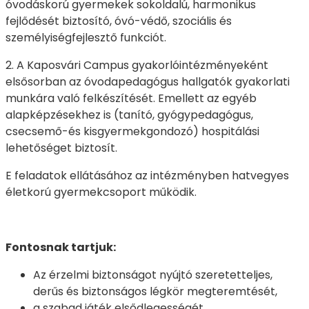
óvodáskorú gyermekek sokoldalú, harmonikus
fejlődését biztosító, óvó-védő, szociális és
személyiségfejlesztő funkciót.
2. A Kaposvári Campus gyakorlóintézményeként
elsősorban az óvodapedagógus hallgatók gyakorlati
munkára való felkészítését. Emellett az egyéb
alapképzésekhez is (tanító, gyógypedagógus,
csecsemő-és kisgyermekgondozó) hospitálási
lehetőséget biztosít.
E feladatok ellátásához az intézményben hatvegyes
életkorú gyermekcsoport működik.
Fontosnak tartjuk:
Az érzelmi biztonságot nyújtó szeretetteljes,
derűs és biztonságos légkör megteremtését,
a szabad játék elsődlegességét,