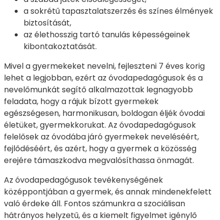
a sokrétű tapasztalatszerzés és színes élmények
biztosítását,
az élethosszig tartó tanulás képességeinek
kibontakoztatását.
Mivel a gyermekeket nevelni, fejleszteni 7 éves korig
lehet a legjobban, ezért az óvodapedagógusok és a
nevelőmunkát segítő alkalmazottak legnagyobb
feladata, hogy a rájuk bízott gyermekek
egészségesen, harmonikusan, boldogan éljék óvodai
életüket, gyermekkorukat. Az óvodapedagógusok
felelősek az óvodába járó gyermekek neveléséért,
fejlődéséért, és azért, hogy a gyermek a közösség
erejére támaszkodva megvalósíthassa önmagát.
Az óvodapedagógusok tevékenységének
középpontjában a gyermek, és annak mindenekfelett
való érdeke áll. Fontos számunkra a szociálisan
hátrányos helyzetű, és a kiemelt figyelmet igénylő