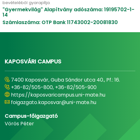
bevételéből gyarapítja.
"Gyermekvilág" Alapítvány adószáma: 19195702-1-
14
Számlaszáma: OTP Bank 11743002-20081830
KAPOSVÁRI CAMPUS
7400 Kaposvár, Guba Sándor utca 40., Pf.: 16.
+36-82/505-800, +36-82/505-900
https://kaposvaricampus.uni-mate.hu
foigazgato.kaposvar@uni-mate.hu
Campus-főigazgató
Vörös Péter