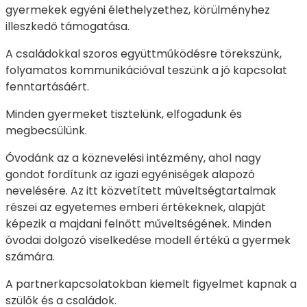
gyermekek egyéni élethelyzethez, körülményhez
illeszkedő támogatása.
A családokkal szoros együttműködésre törekszünk,
folyamatos kommunikációval teszünk a jó kapcsolat
fenntartásáért.
Minden gyermeket tisztelünk, elfogadunk és
megbecsülünk.
Óvodánk az a köznevelési intézmény, ahol nagy
gondot fordítunk az igazi egyéniségek alapozó
nevelésére. Az itt közvetített műveltségtartalmak
részei az egyetemes emberi értékeknek, alapját
képezik a majdani felnőtt műveltségének. Minden
óvodai dolgozó viselkedése modell értékű a gyermek
számára.
A partnerkapcsolatokban kiemelt figyelmet kapnak a
szülők és a családok.