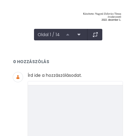
Oldal 1 / 14
Dokumentumok és médiafájlok
0 HOZZÁSZÓLÁS
Írd ide a hozzászólásodat.