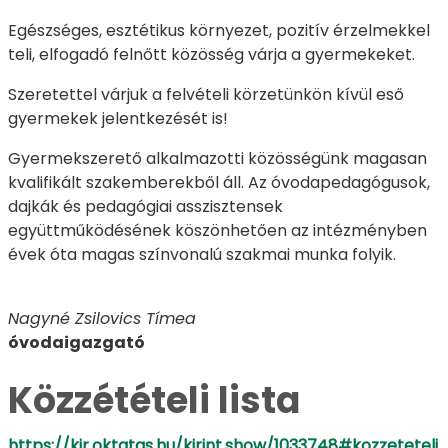
Egészséges, esztétikus környezet, pozitív érzelmekkel
teli, elfogadó felnőtt közösség várja a gyermekeket.
Szeretettel várjuk a felvételi körzetünkön kívül eső
gyermekek jelentkezését is!
Gyermekszerető alkalmazotti közösségünk magasan
kvalifikált szakemberekből áll. Az óvodapedagógusok,
dajkák és pedagógiai asszisztensek
együttműködésének köszönhetően az intézményben
évek óta magas színvonalú szakmai munka folyik.
Nagyné Zsilovics Tímea
óvodaigazgató
Közzétételi lista
https://kir.oktatas.hu/kirint.show/1033748#kozzeteteli