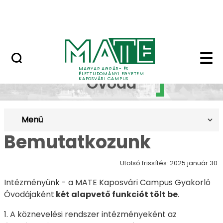
Ugrás a fő tartalomhoz
MATE Szabadegyetem
Gyakorló Óvoda - Ka
Gyakorló
MAGYAR AGRÁR- ÉS
ÉLETTUDOMÁNYI EGYETEM
Óvoda
KAPOSVÁRI CAMPUS
Menü
Bemutatkozunk
Utolsó frissítés: 2025 január 30.
Intézményünk - a MATE Kaposvári Campus Gyakorló
Óvodájaként
két alapvető funkciót tölt be
.
1. A köznevelési rendszer intézményeként az