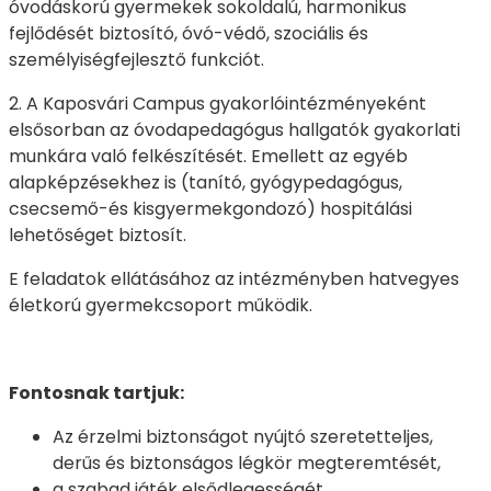
óvodáskorú gyermekek sokoldalú, harmonikus
fejlődését biztosító, óvó-védő, szociális és
személyiségfejlesztő funkciót.
2. A Kaposvári Campus gyakorlóintézményeként
elsősorban az óvodapedagógus hallgatók gyakorlati
munkára való felkészítését. Emellett az egyéb
alapképzésekhez is (tanító, gyógypedagógus,
csecsemő-és kisgyermekgondozó) hospitálási
lehetőséget biztosít.
E feladatok ellátásához az intézményben hatvegyes
életkorú gyermekcsoport működik.
Fontosnak tartjuk:
Az érzelmi biztonságot nyújtó szeretetteljes,
derűs és biztonságos légkör megteremtését,
a szabad játék elsődlegességét,