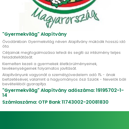
"Gyermekvilág" Alapítvány
Óvodánkban Gyermekvilág néven Alapítvány működik hosszú idő
óta.
Céljainak megfogalmazása lefedi és segíti az intézmény teljes
feladatellátását.
Kiemelten kezeli a gyermekek életkörülményeinek,
tevékenységeinek folyamatos javítását.
Alapítványunk vagyonát a személyjövedelem adó 1% - ának
befizetésével, valamint a hagyományos őszi Szülők - Nevelők báli
bevételéből gyarapítja.
"Gyermekvilág" Alapítvány adószáma: 19195702-1-
14
Számlaszáma: OTP Bank 11743002-20081830