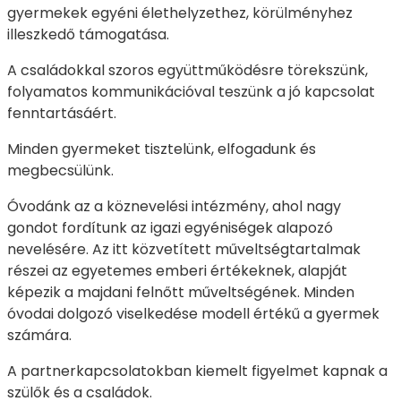
gyermekek egyéni élethelyzethez, körülményhez
illeszkedő támogatása.
A családokkal szoros együttműködésre törekszünk,
folyamatos kommunikációval teszünk a jó kapcsolat
fenntartásáért.
Minden gyermeket tisztelünk, elfogadunk és
megbecsülünk.
Óvodánk az a köznevelési intézmény, ahol nagy
gondot fordítunk az igazi egyéniségek alapozó
nevelésére. Az itt közvetített műveltségtartalmak
részei az egyetemes emberi értékeknek, alapját
képezik a majdani felnőtt műveltségének. Minden
óvodai dolgozó viselkedése modell értékű a gyermek
számára.
A partnerkapcsolatokban kiemelt figyelmet kapnak a
szülők és a családok.