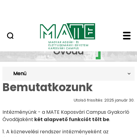
Ugrás a fő tartalomhoz
MATE Szabadegyetem
Gyakorló Óvoda - Ka
Gyakorló
MAGYAR AGRÁR- ÉS
ÉLETTUDOMÁNYI EGYETEM
Óvoda
KAPOSVÁRI CAMPUS
Menü
Bemutatkozunk
Utolsó frissítés: 2025 január 30.
Intézményünk - a MATE Kaposvári Campus Gyakorló
Óvodájaként
két alapvető funkciót tölt be
.
1. A köznevelési rendszer intézményeként az