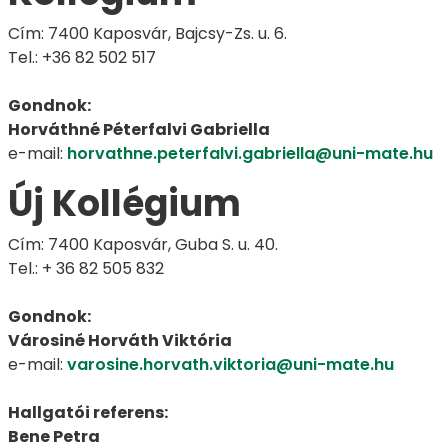
Cím: 7400 Kaposvár, Bajcsy-Zs. u. 6.
Tel.: +36 82 502 517
Gondnok:
Horváthné Péterfalvi Gabriella
e-mail:
horvathne.peterfalvi.gabriella@uni-mate.hu
Új Kollégium
Cím: 7400 Kaposvár, Guba S. u. 40.
Tel.: + 36 82 505 832
Gondnok:
Városiné Horváth Viktória
e-mail:
varosine.horvath.viktoria@uni-mate.hu
Hallgatói referens:
Bene Petra