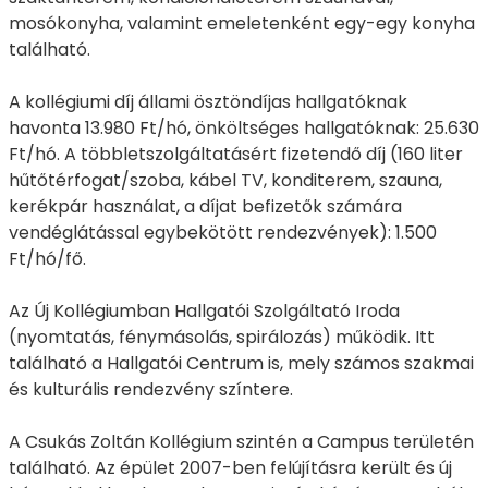
mosókonyha, valamint emeletenként egy-egy konyha
található.
A kollégiumi díj állami ösztöndíjas hallgatóknak
havonta 13.980 Ft/hó, önköltséges hallgatóknak: 25.630
Ft/hó. A többletszolgáltatásért fizetendő díj (160 liter
hűtőtérfogat/szoba, kábel TV, konditerem, szauna,
kerékpár használat, a díjat befizetők számára
vendéglátással egybekötött rendezvények): 1.500
Ft/hó/fő.
Az Új Kollégiumban Hallgatói Szolgáltató Iroda
(nyomtatás, fénymásolás, spirálozás) működik. Itt
található a Hallgatói Centrum is, mely számos szakmai
és kulturális rendezvény színtere.
A Csukás Zoltán Kollégium szintén a Campus területén
található. Az épület 2007-ben felújításra került és új