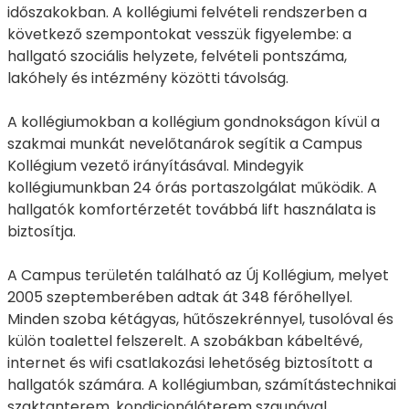
időszakokban. A kollégiumi felvételi rendszerben a
következő szempontokat vesszük figyelembe: a
hallgató szociális helyzete, felvételi pontszáma,
lakóhely és intézmény közötti távolság.
A kollégiumokban a kollégium gondnokságon kívül a
szakmai munkát nevelőtanárok segítik a Campus
Kollégium vezető irányításával. Mindegyik
kollégiumunkban 24 órás portaszolgálat működik. A
hallgatók komfortérzetét továbbá lift használata is
biztosítja.
A Campus területén található az Új Kollégium, melyet
2005 szeptemberében adtak át 348 férőhellyel.
Minden szoba kétágyas, hűtőszekrénnyel, tusolóval és
külön toalettel felszerelt. A szobákban kábeltévé,
internet és wifi csatlakozási lehetőség biztosított a
hallgatók számára. A kollégiumban, számítástechnikai
szaktanterem, kondicionálóterem szaunával,