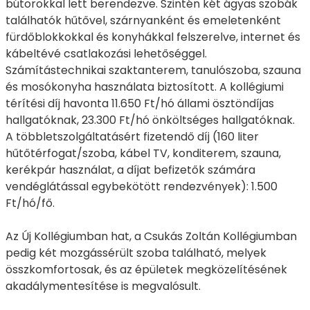
bútorokkal lett berendezve. Szintén két ágyas szobák
találhatók hűtővel, szárnyanként és emeletenként
fürdőblokkokkal és konyhákkal felszerelve, internet és
kábeltévé csatlakozási lehetőséggel.
Számítástechnikai szaktanterem, tanulószoba, szauna
és mosókonyha használata biztosított. A kollégiumi
térítési díj havonta 11.650 Ft/hó állami ösztöndíjas
hallgatóknak, 23.300 Ft/hó önköltséges hallgatóknak.
A többletszolgáltatásért fizetendő díj (160 liter
hűtőtérfogat/szoba, kábel TV, konditerem, szauna,
kerékpár használat, a díjat befizetők számára
vendéglátással egybekötött rendezvények): 1.500
Ft/hó/fő.
Az Új Kollégiumban hat, a Csukás Zoltán Kollégiumban
pedig két mozgássérült szoba található, melyek
összkomfortosak, és az épületek megközelítésének
akadálymentesítése is megvalósult.