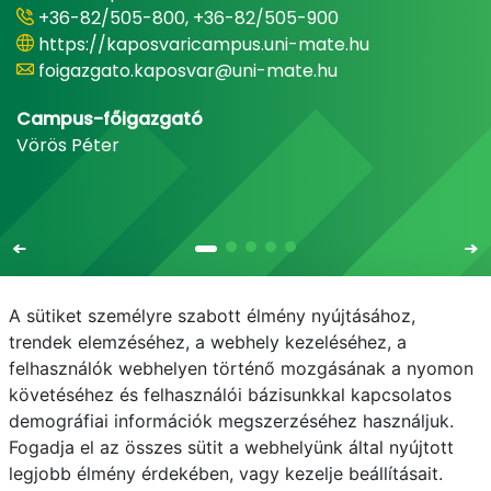
+36-82/505-800, +36-82/505-900
https://kaposvaricampus.uni-mate.hu
foigazgato.kaposvar@uni-mate.hu
Campus-főigazgató
Vörös Péter
A sütiket személyre szabott élmény nyújtásához,
trendek elemzéséhez, a webhely kezeléséhez, a
felhasználók webhelyen történő mozgásának a nyomon
E-mail
Telefonkönyv
NEPTUN
E-learning
követéséhez és felhasználói bázisunkkal kapcsolatos
demográfiai információk megszerzéséhez használjuk.
Adatvédelem
Fogadja el az összes sütit a webhelyünk által nyújtott
legjobb élmény érdekében, vagy kezelje beállításait.