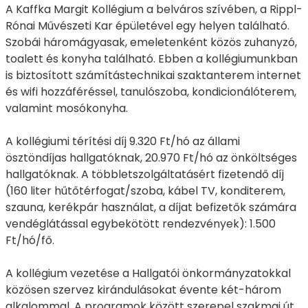
A Kaffka Margit Kollégium a belváros szívében, a Rippl-
Rónai Művészeti Kar épületével egy helyen található.
Szobái háromágyasak, emeletenként közös zuhanyzó,
toalett és konyha található. Ebben a kollégiumunkban
is biztosított számítástechnikai szaktanterem internet
és wifi hozzáféréssel, tanulószoba, kondicionálóterem,
valamint mosókonyha.
A kollégiumi térítési díj 9.320 Ft/hó az állami
ösztöndíjas hallgatóknak, 20.970 Ft/hó az önköltséges
hallgatóknak. A többletszolgáltatásért fizetendő díj
(160 liter hűtőtérfogat/szoba, kábel TV, konditerem,
szauna, kerékpár használat, a díjat befizetők számára
vendéglátással egybekötött rendezvények): 1.500
Ft/hó/fő.
A kollégium vezetése a Hallgatói önkormányzatokkal
közösen szervez kirándulásokat évente két-három
alkalommal. A programok között szerepel szakmai út,