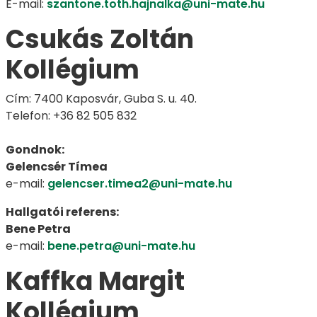
E-mail:
szantone.toth.hajnalka@uni-mate.hu
Csukás Zoltán
Kollégium
Cím: 7400 Kaposvár, Guba S. u. 40.
Telefon: +36 82 505 832
Gondnok:
Gelencsér Tímea
e-mail:
gelencser.timea2@uni-mate.hu
Hallgatói referens:
Bene Petra
e-mail:
bene.petra@uni-mate.hu
Kaffka Margit
Kollégium