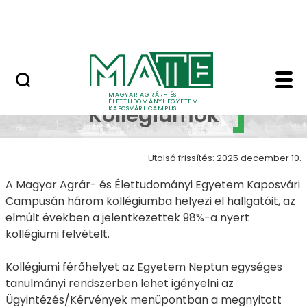
Ugrás a fő tartalomhoz
MATE Szabadegyetem
Kollégiumok - Kapos
Campus
MAGYAR AGRÁR- ÉS
ÉLETTUDOMÁNYI EGYETEM
Kollégiumok
KAPOSVÁRI CAMPUS
Utolsó frissítés: 2025 december 10.
A Magyar Agrár- és Élettudományi Egyetem Kaposvári
Campusán három kollégiumba helyezi el hallgatóit, az
elmúlt években a jelentkezettek 98%-a nyert
kollégiumi felvételt.
Kollégiumi férőhelyet az Egyetem Neptun egységes
tanulmányi rendszerben lehet igényelni az
Ügyintézés/Kérvények menüpontban a megnyitott