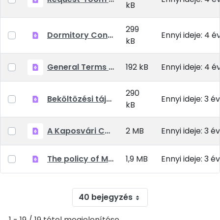
kB
299
Dormitory Contract 2021-2022 Kaposvar Campus.pdf
Ennyi ideje: 4 é
kB
General Terms and Conditions_MATE_Kollegiumok_EN_20210903.pdf
192 kB
Ennyi ideje: 4 é
290
Beköltözési tájékoztató 2022-2023 Kaposvár 20220823
Ennyi ideje: 3 év
kB
A Kaposvári Campus Kollégiumainak Házirendje 2022-23.pdf
2 MB
Ennyi ideje: 3 év
The policy of MATE Kaposvár Campus Dormitories 2022-23.pdf
1,9 MB
Ennyi ideje: 3 év
40 bejegyzés
1 - 19 / 19 tétel megjelenítése.