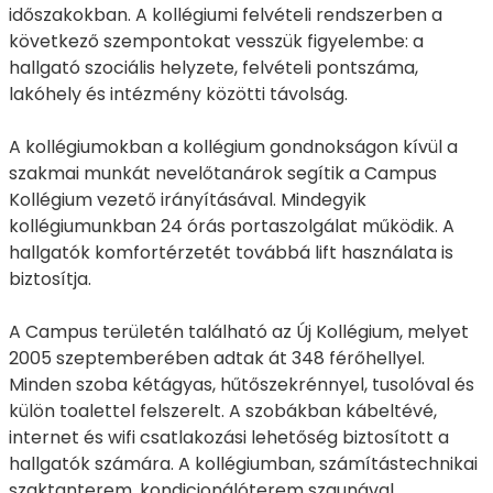
időszakokban. A kollégiumi felvételi rendszerben a
következő szempontokat vesszük figyelembe: a
hallgató szociális helyzete, felvételi pontszáma,
lakóhely és intézmény közötti távolság.
A kollégiumokban a kollégium gondnokságon kívül a
szakmai munkát nevelőtanárok segítik a Campus
Kollégium vezető irányításával. Mindegyik
kollégiumunkban 24 órás portaszolgálat működik. A
hallgatók komfortérzetét továbbá lift használata is
biztosítja.
A Campus területén található az Új Kollégium, melyet
2005 szeptemberében adtak át 348 férőhellyel.
Minden szoba kétágyas, hűtőszekrénnyel, tusolóval és
külön toalettel felszerelt. A szobákban kábeltévé,
internet és wifi csatlakozási lehetőség biztosított a
hallgatók számára. A kollégiumban, számítástechnikai
szaktanterem, kondicionálóterem szaunával,