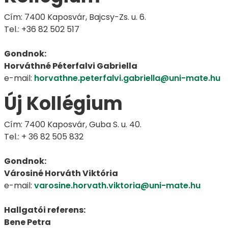
Cím: 7400 Kaposvár, Bajcsy-Zs. u. 6.
Tel.: +36 82 502 517
Gondnok:
Horváthné Péterfalvi Gabriella
e-mail:
horvathne.peterfalvi.gabriella@uni-mate.hu
Új Kollégium
Cím: 7400 Kaposvár, Guba S. u. 40.
Tel.: + 36 82 505 832
Gondnok:
Városiné Horváth Viktória
e-mail:
varosine.horvath.viktoria@uni-mate.hu
Hallgatói referens:
Bene Petra