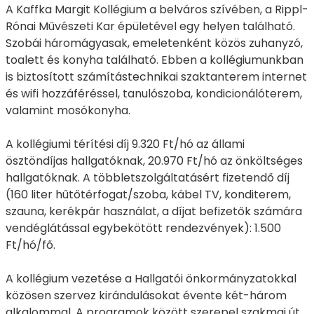
A Kaffka Margit Kollégium a belváros szívében, a Rippl-
Rónai Művészeti Kar épületével egy helyen található.
Szobái háromágyasak, emeletenként közös zuhanyzó,
toalett és konyha található. Ebben a kollégiumunkban
is biztosított számítástechnikai szaktanterem internet
és wifi hozzáféréssel, tanulószoba, kondicionálóterem,
valamint mosókonyha.
A kollégiumi térítési díj 9.320 Ft/hó az állami
ösztöndíjas hallgatóknak, 20.970 Ft/hó az önköltséges
hallgatóknak. A többletszolgáltatásért fizetendő díj
(160 liter hűtőtérfogat/szoba, kábel TV, konditerem,
szauna, kerékpár használat, a díjat befizetők számára
vendéglátással egybekötött rendezvények): 1.500
Ft/hó/fő.
A kollégium vezetése a Hallgatói önkormányzatokkal
közösen szervez kirándulásokat évente két-három
alkalommal. A programok között szerepel szakmai út,