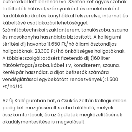
bútorokkal lett berendezve. Szintén két ágyas szobák
találhatók hűtővel, szárnyanként és emeletenként
fürdőblokkokkal és konyhákkal felszerelve, internet és
kábeltévé csatlakozási lehetőséggel.
Számítástechnikai szaktanterem, tanulószoba, szauna
és mosókonyha használata biztosított. A kollégiumi
térítési díj havonta 11.650 Ft/hó állami ösztöndíjas
hallgatóknak, 23.300 Ft/hó önköltséges hallgatóknak.
A többletszolgáltatásért fizetendő díj (160 liter
hűtőtérfogat/szoba, kábel TV, konditerem, szauna,
kerékpár használat, a díjat befizetők számára
vendéglátással egybekötött rendezvények): 1.500
Ft/hó/fő.
Az Új Kollégiumban hat, a Csukás Zoltán Kollégiumban
pedig két mozgássérült szoba található, melyek
összkomfortosak, és az épületek megközelítésének
akadálymentesítése is megvalósult.