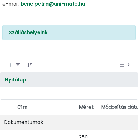
e-mail:
bene.petra@uni-mate.hu
Szálláshelyeink
0 / 19 Tételek kiválasztva
Nyitólap
Cím
Méret
Módosítás dá
Elem kiválasztása
Dokumentumok
250