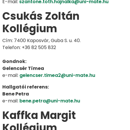
E-mail:
szantone.toth.hajnalka@uni-mate.hu
Csukás Zoltán
Kollégium
Cím: 7400 Kaposvár, Guba S. u. 40.
Telefon: +36 82 505 832
Gondnok:
Gelencsér Tímea
e-mail:
gelencser.timea2@uni-mate.hu
Hallgatói referens:
Bene Petra
e-mail:
bene.petra@uni-mate.hu
Kaffka Margit
Kollégium