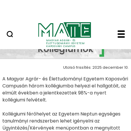
Ugrás a fő tartalomhoz
MATE Szabadegyetem
Kollégiumok - Kapos
Campus
MAGYAR AGRÁR- ÉS
ÉLETTUDOMÁNYI EGYETEM
Kollégiumok
KAPOSVÁRI CAMPUS
Utolsó frissítés: 2025 december 10.
A Magyar Agrár- és Élettudományi Egyetem Kaposvári
Campusán három kollégiumba helyezi el hallgatóit, az
elmúlt években a jelentkezettek 98%-a nyert
kollégiumi felvételt.
Kollégiumi férőhelyet az Egyetem Neptun egységes
tanulmányi rendszerben lehet igényelni az
Ügyintézés/Kérvények menüpontban a megnyitott