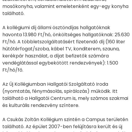
mosókonyha, valamint emeletenként egy-egy konyha
található.
A kollégiumi díj állami ösztöndíjas hallgatóknak
havonta 13.980 Ft/hó, önköltséges hallgatóknak: 25.630
Ft/hó. A többletszolgáltatásért fizetendő díj (160 liter
hűtőtérfogat/szoba, kábel TV, konditerem, szauna,
kerékpár használat, a díjat befizetők számára
vendéglátással egybekötött rendezvények): 1.500
Ft/hó/fő.
Az Új Kollégiumban Hallgatói Szolgáltató Iroda
(nyomtatás, fénymásolás, spirálozás) működik. Itt
található a Hallgatói Centrum is, mely számos szakmai
és kulturális rendezvény színtere.
A Csukás Zoltán Kollégium szintén a Campus területén
található. Az épület 2007-ben felújításra került és új