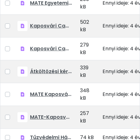
MATE Egyetemi Kollégiumok Általános Szerződési Feltételek
Ennyi ideje: 4 é
kB
502
Kaposvári Campus beköltözési tájékoztató 2021-2022 tanév
Ennyi ideje: 4 é
kB
279
Kaposvári Campus bentlakási szerződés 2021-2022 tanév
Ennyi ideje: 4 é
kB
339
Átköltözési kérelem
Ennyi ideje: 4 é
kB
348
MATE Kaposvári Campus Kollégiumok -Kollégiumi díjkedvezmény 2021-22 tanév őszi félév
Ennyi ideje: 4 é
kB
257
MATE-Kaposvari-Campus-Kollégiumok Kollégiumi díjkedvezmény kitöltési útmutató 2021.09.22
Ennyi ideje: 4 é
kB
Tűzvédelmi Házirend
74 kB
Ennyi ideje: 4 é