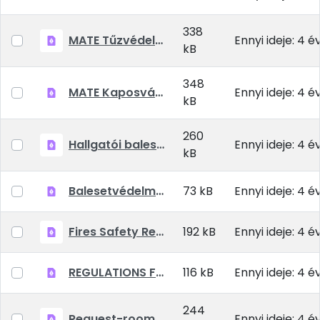
338
MATE Tűzvédelmi előírások
Ennyi ideje: 4 é
kB
348
MATE Kaposvári Campus Kollégiumok Szociális kedvezmény kérelem 2021-22 tanév őszi félév
Ennyi ideje: 4 é
kB
260
Hallgatói baleset-megelőzési szabályok
Ennyi ideje: 4 é
kB
Balesetvédelmi Házirend
73 kB
Ennyi ideje: 4 é
Fires Safety Regulation.pdf
192 kB
Ennyi ideje: 4 é
REGULATIONS FOR THE PREVENTION OF ACCIDENTS.pdf
116 kB
Ennyi ideje: 4 é
244
Request-room changing.pdf
Ennyi ideje: 4 é