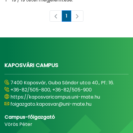
1
Oldal
KAPOSVÁRI CAMPUS
7400 Kaposvár, Guba Sándor utca 40., Pf.: 16.
+36-82/505-800, +36-82/505-900
https://kaposvaricampus.uni-mate.hu
foigazgato.kaposvar@uni-mate.hu
Campus-főigazgató
Vörös Péter