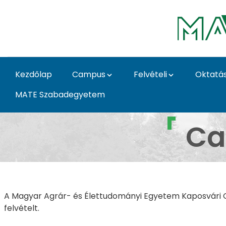
Ugrás a fő tartalomhoz
Kezdőlap
Campus
Felvételi
Oktatá
MATE Szabadegyetem
Kollégiumok - Kapos
Ca
A Magyar Agrár- és Élettudományi Egyetem Kaposvári Ca
felvételt.