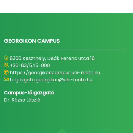
GEORGIKON CAMPUS
8360 Keszthely, Deák Ferenc utca 16.
+36-83/545-000
https://georgikoncampus.uni-mate.hu
foigazgato.georgikon@uni-mate.hu
Campus-főigazgató
Dr. Rózsa László