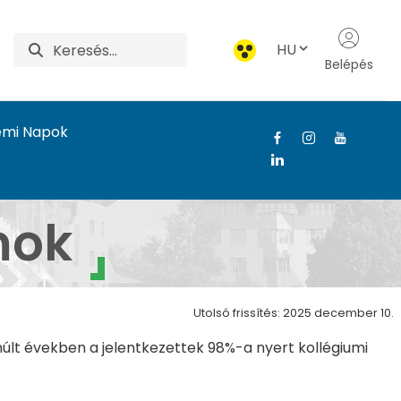
HU
Belépés
emi Napok
mok
Utolsó frissítés: 2025 december 10.
lt években a jelentkezettek 98%-a nyert kollégiumi