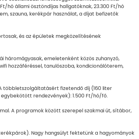
Ft/hó állami ösztöndíjas hallgatóknak, 23.300 Ft/hó
rem, szauna, kerékpár használat, a díjat befizetők
ortosak, és az épületek megközelítésének
zobái háromágyasak, emeletenként közös zuhanyzó,
wifi hozzáféréssel, tanulószoba, kondicionálóterem,
 többletszolgáltatásért fizetendő díj (160 liter
 egybekötött rendezvények): 1.500 Ft/hó/fő.
al. A programok között szerepel szakmai út, sítábor,
, kerékpárok). Nagy hangsúlyt fektetünk a hagyományok