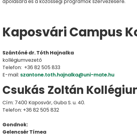
ápolására és a közösségi programok szervezésére.
Kaposvári Campus Ko
Szántóné dr. Tóth Hajnalka
kollégiumvezető
Telefon: +36 82 505 833
E-mail:
szantone.toth.hajnalka@uni-mate.hu
Csukás Zoltán Kollégi
Cím: 7400 Kaposvár, Guba S. u. 40.
Telefon: +36 82 505 832
Gondnok:
Gelencsér Tímea