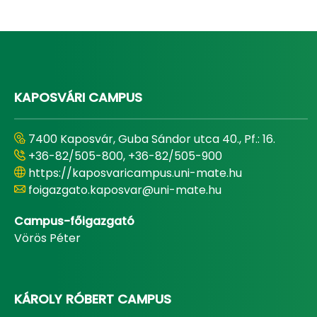
KAPOSVÁRI CAMPUS
7400 Kaposvár, Guba Sándor utca 40., Pf.: 16.
+36-82/505-800, +36-82/505-900
https://kaposvaricampus.uni-mate.hu
foigazgato.kaposvar@uni-mate.hu
Campus-főigazgató
Vörös Péter
KÁROLY RÓBERT CAMPUS