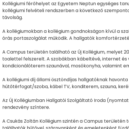
Kollégiumi férőhelyet az Egyetem Neptun egységes tan
kollégiumi felvételi rendszerben a következő szempontok
távolság.
A kollégiumokban a kollégium gondnokságon kívül a sza
órás portaszolgálat működik. A hallgatók komfortérzetét 
A Campus területén található az Új Kollégium, melyet 2
toalettel felszerelt. A szobákban kábeltévé, internet és
kondicionálóterem szaunával, mosókonyha, valamint e
A kollégiumi díj állami ösztöndíjas hallgatóknak havonta 
hűtőtérfogat/szoba, kábel TV, konditerem, szauna, keré
Az Új Kollégiumban Hallgatói Szolgáltató Iroda (nyomtatá
rendezvény színtere.
A Csukás Zoltán Kollégium szintén a Campus területén ta
találhatók hűtővel, szárnyanként és emeletenként fürdő