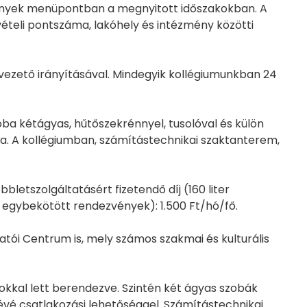
vények menüpontban a megnyitott időszakokban. A
vételi pontszáma, lakóhely és intézmény közötti
ezető irányításával. Mindegyik kollégiumunkban 24
ba kétágyas, hűtőszekrénnyel, tusolóval és külön
ára. A kollégiumban, számítástechnikai szaktanterem,
bletszolgáltatásért fizetendő díj (160 liter
 egybekötött rendezvények): 1.500 Ft/hó/fő.
gatói Centrum is, mely számos szakmai és kulturális
rokkal lett berendezve. Szintén két ágyas szobák
évé csatlakozási lehetőséggel. Számítástechnikai