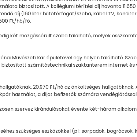
ta biztosított. A kollégiumi térítési díj havonta 11.650 
endő díj (160 liter hűtőtérfogat/szoba, kábel TV, kondite
500 Ft/hó/fő.
pedig két mozgássérült szoba található, melyek összkomf
-Rónai Művészeti Kar épületével egy helyen található. S
 biztosított számítástechnikai szaktanterem internet és 
s hallgatóknak, 20.970 Ft/hó az önköltséges hallgatóknak. A
kpár használat, a díjat befizetők számára vendéglátással
zösen szervez kirándulásokat évente két-három alkalomm
éséhez szükséges eszközökkel (pl.: sörpadok, bográcsok