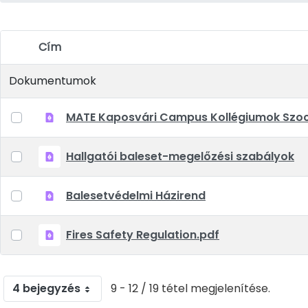
Cím
Elem kiválasztása
Dokumentumok
MATE Kaposvári Campus Kollégiumok Szoci
Hallgatói baleset-megelőzési szabályok
Balesetvédelmi Házirend
Fires Safety Regulation.pdf
4 bejegyzés
9 - 12 / 19 tétel megjelenítése.