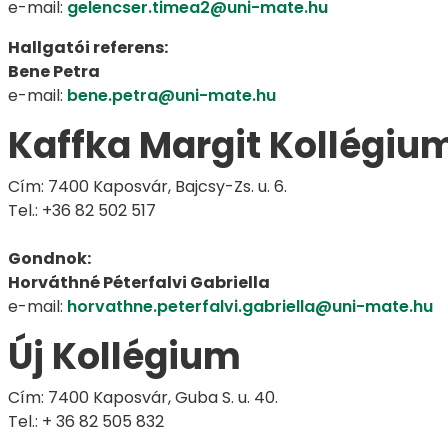
e-mail:
gelencser.timea2@uni-mate.hu
Hallgatói referens:
Bene Petra
e-mail:
bene.petra@uni-mate.hu
Kaffka Margit Kollégiu
Cím: 7400 Kaposvár, Bajcsy-Zs. u. 6.
Tel.: +36 82 502 517
Gondnok:
Horváthné Péterfalvi Gabriella
e-mail:
horvathne.peterfalvi.gabriella@uni-mate.hu
Új Kollégium
Cím: 7400 Kaposvár, Guba S. u. 40.
Tel.: + 36 82 505 832