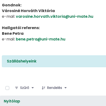
Gondnok:
Városiné Horváth Viktória
e-mail:
varosine.horvath.viktoria@uni-mate.hu
Hallgatói referens:
Bene Petra
e-mail:
bene.petra@uni-mate.hu
Szálláshelyeink
0 / 19 Tételek kiválasztva
Szűrő
Rendelés
Nyitólap