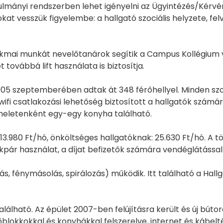
ulmányi rendszerben lehet igényelni az Ügyintézés/Kér
at vesszük figyelembe: a hallgató szociális helyzete, fel
kmai munkát nevelőtanárok segítik a Campus Kollégium v
továbbá lift használata is biztosítja.
005 szeptemberében adtak át 348 férőhellyel. Minden szo
 wifi csatlakozási lehetőség biztosított a hallgatók szám
meletenként egy-egy konyha található.
13.980 Ft/hó, önköltséges hallgatóknak: 25.630 Ft/hó. A töb
kpár használat, a díjat befizetők számára vendéglátással
s, fénymásolás, spirálozás) működik. Itt található a Hall
lálható. Az épület 2007-ben felújításra került és új búto
blokkokkal és konyhákkal felszerelve, internet és kábelt