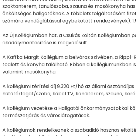
szaktanterem, tanulószoba, szauna és mosókonyha használa
önköltséges hallgatóknak. A többletszolgáltatásért fizet
számára vendéglátással egybekötött rendezvények): 1.
Az Új Kollégiumban hat, a Csukás Zoltán Kollégiumban 
akadálymentesítése is megvalósult.
A Kaffka Margit Kollégium a belváros szívében, a Rippl
toalett és konyha található. Ebben a kollégiumunkban is
valamint mosókonyha.
A kollégiumi térítési díj 9.320 Ft/hó az állami ösztöndíja
hűtőtérfogat/szoba, kábel TV, konditerem, szauna, keré
A kollégium vezetése a Hallgatói önkormányzatokkal kö
természetjárás és városlátogatások.
A kollégiumok rendelkeznek a szabadidő hasznos eltölt