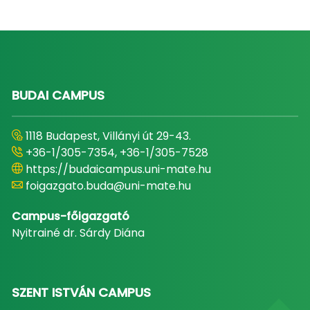
BUDAI CAMPUS
1118 Budapest, Villányi út 29-43.
+36-1/305-7354, +36-1/305-7528
https://budaicampus.uni-mate.hu
foigazgato.buda@uni-mate.hu
Campus-főigazgató
Nyitrainé dr. Sárdy Diána
SZENT ISTVÁN CAMPUS