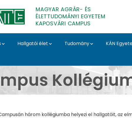
MAGYAR AGRÁR- ÉS
ÉLETTUDOMÁNYI EGYETEM
KAPOSVÁRI CAMPUS
s
Hallgatói élet
Tudomány
KÁN Egyet
vári Campus
mpus Kollégiu
mpusán három kollégiumba helyezi el hallgatóit, az elmú