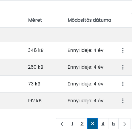
Méret
Módosítás dátuma
Elem 
348 kB
Ennyi ideje: 4 év
260 kB
Ennyi ideje: 4 év
73 kB
Ennyi ideje: 4 év
192 kB
Ennyi ideje: 4 év
1
2
3
4
5
Oldal
Oldal
Oldal
Oldal
Oldal