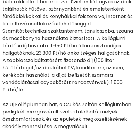
bútorokkal lett berendezve. Szintén két ágyas szobák
találhatók hűtővel, szárnyanként és emeletenként
fürdőblokkokkal és konyhákkal felszerelve, internet és
kábeltévé csatlakozási lehetőséggel.
Számítástechnikai szaktanterem, tanulószoba, szauna
és mosókonyha használata biztosított. A kollégiumi
térítési díj havonta 11.650 Ft/hó állami ösztöndíjas
hallgatóknak, 23.300 Ft/hó önköltséges hallgatóknak.
A többletszolgáltatásért fizetendő díj (160 liter
hűtőtérfogat/szoba, kábel TV, konditerem, szauna,
kerékpár használat, a díjat befizetők számára
vendéglátással egybekötött rendezvények): 1.500
Ft/hó/fő.
Az Új Kollégiumban hat, a Csukás Zoltán Kollégiumban
pedig két mozgássérült szoba található, melyek
összkomfortosak, és az épületek megközelítésének
akadálymentesítése is megvalósult.