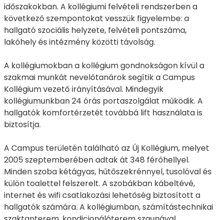
időszakokban. A kollégiumi felvételi rendszerben a
következő szempontokat vesszük figyelembe: a
hallgató szociális helyzete, felvételi pontszáma,
lakóhely és intézmény közötti távolság.
A kollégiumokban a kollégium gondnokságon kívül a
szakmai munkát nevelőtanárok segítik a Campus
Kollégium vezető irányításával. Mindegyik
kollégiumunkban 24 órás portaszolgálat működik. A
hallgatók komfortérzetét továbbá lift használata is
biztosítja.
A Campus területén található az Új Kollégium, melyet
2005 szeptemberében adtak át 348 férőhellyel.
Minden szoba kétágyas, hűtőszekrénnyel, tusolóval és
külön toalettel felszerelt. A szobákban kábeltévé,
internet és wifi csatlakozási lehetőség biztosított a
hallgatók számára. A kollégiumban, számítástechnikai
szaktanterem, kondicionálóterem szaunával,