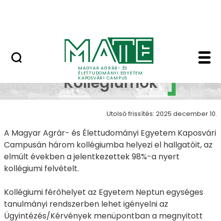
Ugrás a fő tartalomhoz
MATE Szabadegyetem
Kollégiumok - Kapos
Campus
MAGYAR AGRÁR- ÉS
ÉLETTUDOMÁNYI EGYETEM
Kollégiumok
KAPOSVÁRI CAMPUS
Utolsó frissítés: 2025 december 10.
A Magyar Agrár- és Élettudományi Egyetem Kaposvári
Campusán három kollégiumba helyezi el hallgatóit, az
elmúlt években a jelentkezettek 98%-a nyert
kollégiumi felvételt.
Kollégiumi férőhelyet az Egyetem Neptun egységes
tanulmányi rendszerben lehet igényelni az
Ügyintézés/Kérvények menüpontban a megnyitott