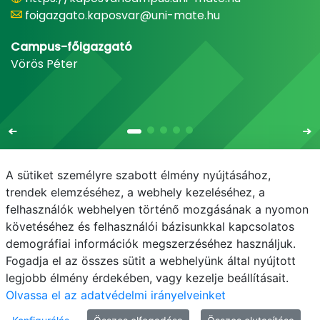
foigazgato.kaposvar@uni-mate.hu
Campus-főigazgató
Vörös Péter
A sütiket személyre szabott élmény nyújtásához,
trendek elemzéséhez, a webhely kezeléséhez, a
felhasználók webhelyen történő mozgásának a nyomon
E-mail
Telefonkönyv
NEPTUN
E-learning
követéséhez és felhasználói bázisunkkal kapcsolatos
demográfiai információk megszerzéséhez használjuk.
Adatvédelem
Fogadja el az összes sütit a webhelyünk által nyújtott
legjobb élmény érdekében, vagy kezelje beállításait.
Olvassa el az adatvédelmi irányelveinket