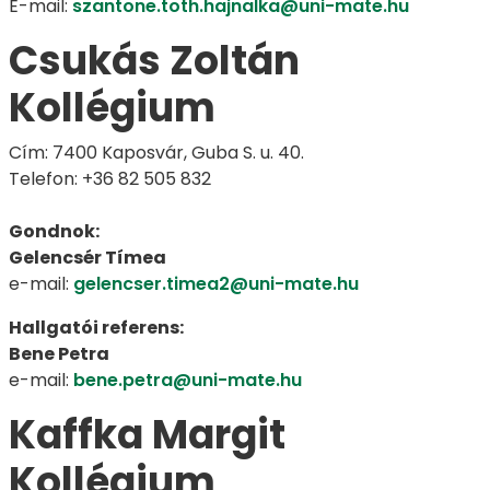
E-mail:
szantone.toth.hajnalka@uni-mate.hu
Csukás Zoltán
Kollégium
Cím: 7400 Kaposvár, Guba S. u. 40.
Telefon: +36 82 505 832
Gondnok:
Gelencsér Tímea
e-mail:
gelencser.timea2@uni-mate.hu
Hallgatói referens:
Bene Petra
e-mail:
bene.petra@uni-mate.hu
Kaffka Margit
Kollégium