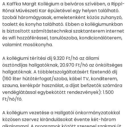
A Kaffka Margit Kollégium a belváros szívében, a Rippl-
Rónai Művészeti Kar épületével egy helyen található.
Szobái háromágyasak, emeletenként közös zuhanyzó,
toalett és konyha található. Ebben a kollégiumunkban
is biztosított számítástechnikai szaktanterem internet
és wifi hozzáféréssel, tanulószoba, kondicionálóterem,
valamint mosókonyha.
A kollégiumi térítési díj 9.320 Ft/hó az állami
ösztöndíjas hallgatóknak, 20.970 Ft/hó az önköltséges
hallgatóknak. A többletszolgáltatásért fizetendő díj
(160 liter hűtőtérfogat/szoba, kábel TV, konditerem,
szauna, kerékpár használat, a díjat befizetők számára
vendéglátással egybekötött rendezvények): 1.500
Ft/hó/fő.
A kollégium vezetése a Hallgatói önkormányzatokkal
közösen szervez kirándulásokat évente két-három
alkalommal. A programok között szerepel szakmai út,