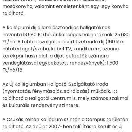
mosókonyha, valamint emeletenként egy-egy konyha
található.
A kollégiumi díj állami ösztöndíjas hallgatóknak
havonta 13.980 Ft/hó, önköltséges hallgatóknak: 25.630
Ft/hó. A többletszolgáltatásért fizetendő díj (160 liter
hűtőtérfogat/szoba, kábel TV, konditerem, szauna,
kerékpár használat, a díjat befizetők számára
vendéglátással egybekötött rendezvények): 1.500
Ft/hó/fő.
Az Új Kollégiumban Hallgatói Szolgáltató Iroda
(nyomtatás, fénymásolás, spirálozás) működik. Itt
található a Hallgatói Centrum is, mely számos szakmai
és kulturális rendezvény színtere.
A Csukás Zoltán Kollégium szintén a Campus területén
található. Az épület 2007-ben felújításra került és új