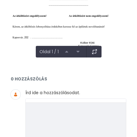
Oldal 1 / 1
Dokumentumok és médiafájlok
0 HOZZÁSZÓLÁS
Írd ide a hozzászólásodat.