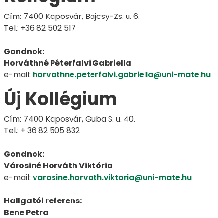
Cím: 7400 Kaposvár, Bajcsy-Zs. u. 6.
Tel.: +36 82 502 517
Gondnok:
Horváthné Péterfalvi Gabriella
e-mail:
horvathne.peterfalvi.gabriella@uni-mate.hu
Új Kollégium
Cím: 7400 Kaposvár, Guba S. u. 40.
Tel.: + 36 82 505 832
Gondnok:
Városiné Horváth Viktória
e-mail:
varosine.horvath.viktoria@uni-mate.hu
Hallgatói referens:
Bene Petra