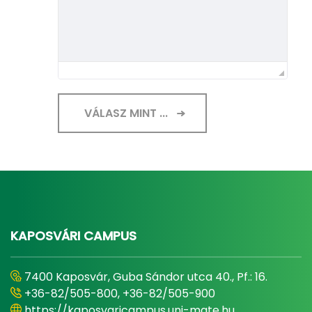
VÁLASZ MINT ...
KAPOSVÁRI CAMPUS
7400 Kaposvár, Guba Sándor utca 40., Pf.: 16.
+36-82/505-800, +36-82/505-900
https://kaposvaricampus.uni-mate.hu