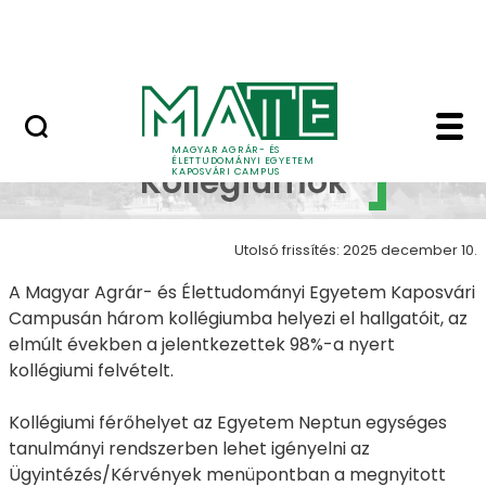
Ugrás a fő tartalomhoz
MATE Szabadegyetem
Kollégiumok - Kapos
Campus
MAGYAR AGRÁR- ÉS
ÉLETTUDOMÁNYI EGYETEM
Kollégiumok
KAPOSVÁRI CAMPUS
Utolsó frissítés: 2025 december 10.
A Magyar Agrár- és Élettudományi Egyetem Kaposvári
Campusán három kollégiumba helyezi el hallgatóit, az
elmúlt években a jelentkezettek 98%-a nyert
kollégiumi felvételt.
Kollégiumi férőhelyet az Egyetem Neptun egységes
tanulmányi rendszerben lehet igényelni az
Ügyintézés/Kérvények menüpontban a megnyitott