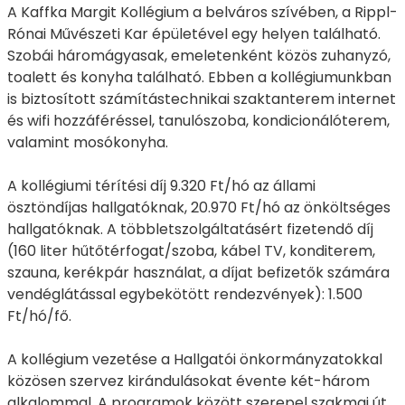
A Kaffka Margit Kollégium a belváros szívében, a Rippl-
Rónai Művészeti Kar épületével egy helyen található.
Szobái háromágyasak, emeletenként közös zuhanyzó,
toalett és konyha található. Ebben a kollégiumunkban
is biztosított számítástechnikai szaktanterem internet
és wifi hozzáféréssel, tanulószoba, kondicionálóterem,
valamint mosókonyha.
A kollégiumi térítési díj 9.320 Ft/hó az állami
ösztöndíjas hallgatóknak, 20.970 Ft/hó az önköltséges
hallgatóknak. A többletszolgáltatásért fizetendő díj
(160 liter hűtőtérfogat/szoba, kábel TV, konditerem,
szauna, kerékpár használat, a díjat befizetők számára
vendéglátással egybekötött rendezvények): 1.500
Ft/hó/fő.
A kollégium vezetése a Hallgatói önkormányzatokkal
közösen szervez kirándulásokat évente két-három
alkalommal. A programok között szerepel szakmai út,