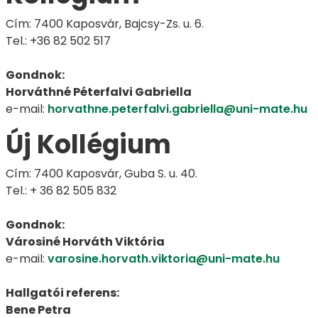
Cím: 7400 Kaposvár, Bajcsy-Zs. u. 6.
Tel.: +36 82 502 517
Gondnok:
Horváthné Péterfalvi Gabriella
e-mail:
horvathne.peterfalvi.gabriella@uni-mate.hu
Új Kollégium
Cím: 7400 Kaposvár, Guba S. u. 40.
Tel.: + 36 82 505 832
Gondnok:
Városiné Horváth Viktória
e-mail:
varosine.horvath.viktoria@uni-mate.hu
Hallgatói referens:
Bene Petra