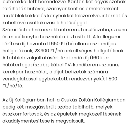
bútorokkal lett berendezve. Szintén két ágyas szobák
találhatók hűtővel, szárnyanként és emeletenként
fürdőblokkokkal és konyhákkal felszerelve, internet és
kábeltévé csatlakozási lehetőséggel.
Számítástechnikai szaktanterem, tanulószoba, szauna
és mosókonyha használata biztosított. A kollégiumi
térítési díj havonta 11.650 Ft/hó állami ösztöndíjas
hallgatóknak, 23.300 Ft/hó önköltséges hallgatóknak.
A többletszolgáltatásért fizetendő díj (160 liter
hűtőtérfogat/szoba, kábel TV, konditerem, szauna,
kerékpár használat, a díjat befizetők számára
vendéglátással egybekötött rendezvények): 1.500
Ft/hó/fő.
Az Új Kollégiumban hat, a Csukás Zoltán Kollégiumban
pedig két mozgássérült szoba található, melyek
összkomfortosak, és az épületek megközelítésének
akadálymentesítése is megvalósult.