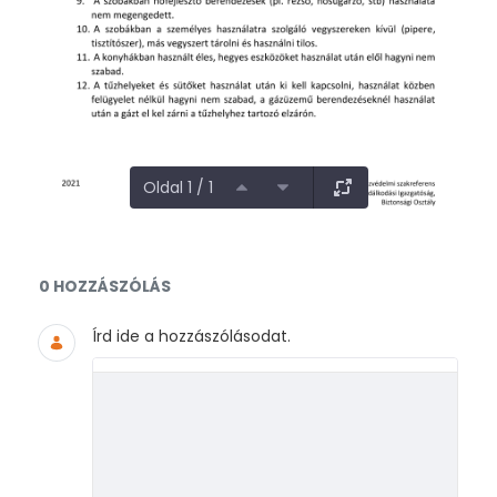
Oldal 1 / 1
Dokumentumok és médiafájlok
0 HOZZÁSZÓLÁS
Írd ide a hozzászólásodat.