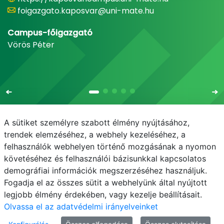
foigazgato.kaposvar@uni-mate.hu
Campus-főigazgató
Vörös Péter
A sütiket személyre szabott élmény nyújtásához,
trendek elemzéséhez, a webhely kezeléséhez, a
felhasználók webhelyen történő mozgásának a nyomon
E-mail
Telefonkönyv
NEPTUN
E-learning
követéséhez és felhasználói bázisunkkal kapcsolatos
demográfiai információk megszerzéséhez használjuk.
Adatvédelem
Fogadja el az összes sütit a webhelyünk által nyújtott
legjobb élmény érdekében, vagy kezelje beállításait.
Olvassa el az adatvédelmi irányelveinket