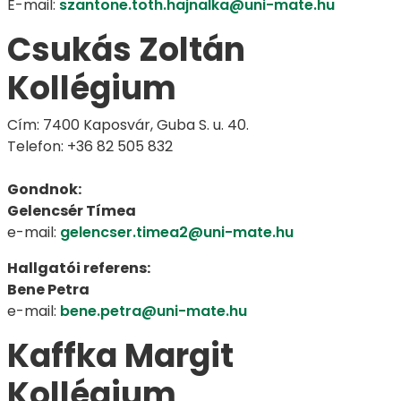
E-mail:
szantone.toth.hajnalka@uni-mate.hu
Csukás Zoltán
Kollégium
Cím: 7400 Kaposvár, Guba S. u. 40.
Telefon: +36 82 505 832
Gondnok:
Gelencsér Tímea
e-mail:
gelencser.timea2@uni-mate.hu
Hallgatói referens:
Bene Petra
e-mail:
bene.petra@uni-mate.hu
Kaffka Margit
Kollégium