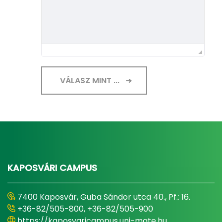
VÁLASZ MINT ...
KAPOSVÁRI CAMPUS
7400 Kaposvár, Guba Sándor utca 40., Pf.: 16.
+36-82/505-800, +36-82/505-900
https://kaposvaricampus.uni-mate.hu