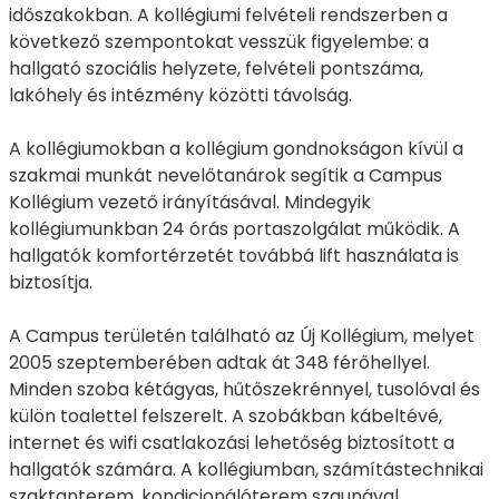
időszakokban. A kollégiumi felvételi rendszerben a
következő szempontokat vesszük figyelembe: a
hallgató szociális helyzete, felvételi pontszáma,
lakóhely és intézmény közötti távolság.
A kollégiumokban a kollégium gondnokságon kívül a
szakmai munkát nevelőtanárok segítik a Campus
Kollégium vezető irányításával. Mindegyik
kollégiumunkban 24 órás portaszolgálat működik. A
hallgatók komfortérzetét továbbá lift használata is
biztosítja.
A Campus területén található az Új Kollégium, melyet
2005 szeptemberében adtak át 348 férőhellyel.
Minden szoba kétágyas, hűtőszekrénnyel, tusolóval és
külön toalettel felszerelt. A szobákban kábeltévé,
internet és wifi csatlakozási lehetőség biztosított a
hallgatók számára. A kollégiumban, számítástechnikai
szaktanterem, kondicionálóterem szaunával,