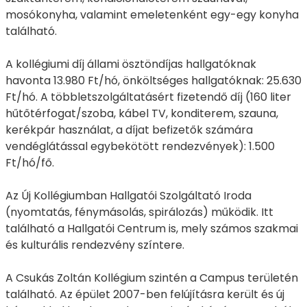
mosókonyha, valamint emeletenként egy-egy konyha
található.
A kollégiumi díj állami ösztöndíjas hallgatóknak
havonta 13.980 Ft/hó, önköltséges hallgatóknak: 25.630
Ft/hó. A többletszolgáltatásért fizetendő díj (160 liter
hűtőtérfogat/szoba, kábel TV, konditerem, szauna,
kerékpár használat, a díjat befizetők számára
vendéglátással egybekötött rendezvények): 1.500
Ft/hó/fő.
Az Új Kollégiumban Hallgatói Szolgáltató Iroda
(nyomtatás, fénymásolás, spirálozás) működik. Itt
található a Hallgatói Centrum is, mely számos szakmai
és kulturális rendezvény színtere.
A Csukás Zoltán Kollégium szintén a Campus területén
található. Az épület 2007-ben felújításra került és új