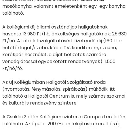
mosókonyha, valamint emeletenként egy-egy konyha
található.
A kollégiumi díj állami ösztöndíjas hallgatóknak
havonta 13.980 Ft/hó, önköltséges hallgatóknak: 25.630
Ft/hó. A többletszolgáltatásért fizetendő díj (160 liter
hűtőtérfogat/szoba, kábel TV, konditerem, szauna,
kerékpár használat, a díjat befizetők számára
vendéglátással egybekötött rendezvények): 1.500
Ft/hó/fő.
Az Új Kollégiumban Hallgatói Szolgáltató Iroda
(nyomtatás, fénymásolás, spirálozás) működik. Itt
található a Hallgatói Centrum is, mely számos szakmai
és kulturális rendezvény színtere.
A Csukás Zoltán Kollégium szintén a Campus területén
található. Az épület 2007-ben felújításra került és új