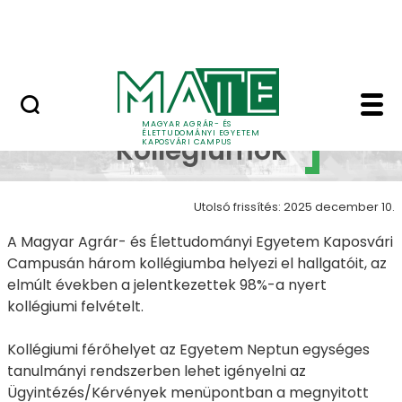
Ugrás a fő tartalomhoz
MATE Szabadegyetem
Kollégiumok - Kapos
Campus
MAGYAR AGRÁR- ÉS
ÉLETTUDOMÁNYI EGYETEM
Kollégiumok
KAPOSVÁRI CAMPUS
Utolsó frissítés: 2025 december 10.
A Magyar Agrár- és Élettudományi Egyetem Kaposvári
Campusán három kollégiumba helyezi el hallgatóit, az
elmúlt években a jelentkezettek 98%-a nyert
kollégiumi felvételt.
Kollégiumi férőhelyet az Egyetem Neptun egységes
tanulmányi rendszerben lehet igényelni az
Ügyintézés/Kérvények menüpontban a megnyitott