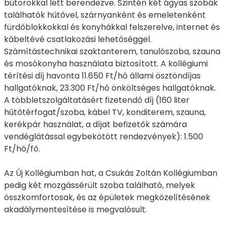
bútorokkal lett berendezve. Szintén két ágyas szobák
találhatók hűtővel, szárnyanként és emeletenként
fürdőblokkokkal és konyhákkal felszerelve, internet és
kábeltévé csatlakozási lehetőséggel.
Számítástechnikai szaktanterem, tanulószoba, szauna
és mosókonyha használata biztosított. A kollégiumi
térítési díj havonta 11.650 Ft/hó állami ösztöndíjas
hallgatóknak, 23.300 Ft/hó önköltséges hallgatóknak.
A többletszolgáltatásért fizetendő díj (160 liter
hűtőtérfogat/szoba, kábel TV, konditerem, szauna,
kerékpár használat, a díjat befizetők számára
vendéglátással egybekötött rendezvények): 1.500
Ft/hó/fő.
Az Új Kollégiumban hat, a Csukás Zoltán Kollégiumban
pedig két mozgássérült szoba található, melyek
összkomfortosak, és az épületek megközelítésének
akadálymentesítése is megvalósult.