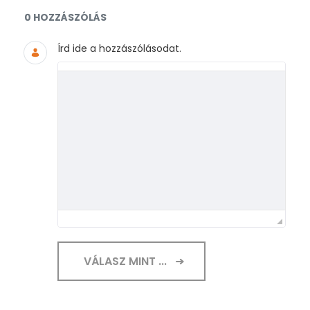
Dokumentumok és médiafájlok
0 HOZZÁSZÓLÁS
Írd ide a hozzászólásodat.
VÁLASZ MINT ...