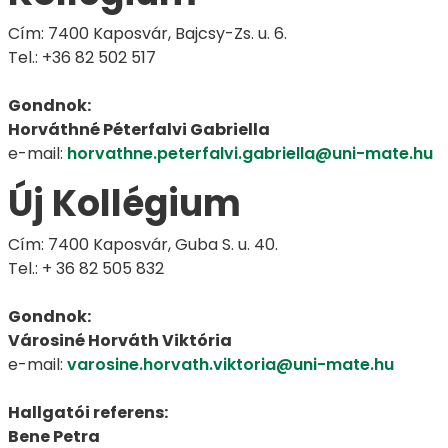
Cím: 7400 Kaposvár, Bajcsy-Zs. u. 6.
Tel.: +36 82 502 517
Gondnok:
Horváthné Péterfalvi Gabriella
e-mail:
horvathne.peterfalvi.gabriella@uni-mate.hu
Új Kollégium
Cím: 7400 Kaposvár, Guba S. u. 40.
Tel.: + 36 82 505 832
Gondnok:
Városiné Horváth Viktória
e-mail:
varosine.horvath.viktoria@uni-mate.hu
Hallgatói referens:
Bene Petra