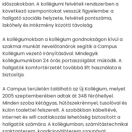
időszakokban. A kollégiumi felvételi rendszerben a
következő szempontokat vesszük figyelembe: a
hallgató szociális helyzete, felvételi pontszáma,
lakóhely és intézmény közötti távolság.
A kollégiumokban a kollégium gondnokságon kívül a
szakmai munkát nevelőtanárok segítik a Campus
Kollégium vezető irányításával. Mindegyik
kollégiumunkban 24 órás portaszolgálat működik. A
hallgatók komfortérzetét továbbá lift használata is
biztosítja.
A Campus területén található az Új Kollégium, melyet
2005 szeptemberében adtak át 348 férőhellyel.
Minden szoba kétágyas, hűtőszekrénnyel, tusolóval és
külön toalettel felszerelt. A szobákban kábeltévé,
internet és wifi csatlakozási lehetőség biztosított a
hallgatók számára. A kollégiumban, számítástechnikai
szaktanterem, kondicionálóterem szaunával,