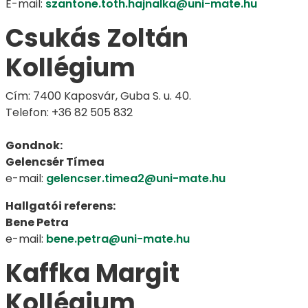
E-mail:
szantone.toth.hajnalka@uni-mate.hu
Csukás Zoltán
Kollégium
Cím: 7400 Kaposvár, Guba S. u. 40.
Telefon: +36 82 505 832
Gondnok:
Gelencsér Tímea
e-mail:
gelencser.timea2@uni-mate.hu
Hallgatói referens:
Bene Petra
e-mail:
bene.petra@uni-mate.hu
Kaffka Margit
Kollégium