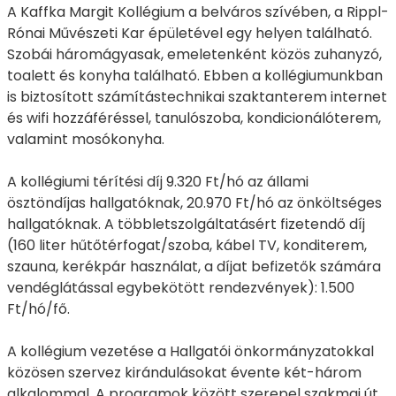
A Kaffka Margit Kollégium a belváros szívében, a Rippl-
Rónai Művészeti Kar épületével egy helyen található.
Szobái háromágyasak, emeletenként közös zuhanyzó,
toalett és konyha található. Ebben a kollégiumunkban
is biztosított számítástechnikai szaktanterem internet
és wifi hozzáféréssel, tanulószoba, kondicionálóterem,
valamint mosókonyha.
A kollégiumi térítési díj 9.320 Ft/hó az állami
ösztöndíjas hallgatóknak, 20.970 Ft/hó az önköltséges
hallgatóknak. A többletszolgáltatásért fizetendő díj
(160 liter hűtőtérfogat/szoba, kábel TV, konditerem,
szauna, kerékpár használat, a díjat befizetők számára
vendéglátással egybekötött rendezvények): 1.500
Ft/hó/fő.
A kollégium vezetése a Hallgatói önkormányzatokkal
közösen szervez kirándulásokat évente két-három
alkalommal. A programok között szerepel szakmai út,