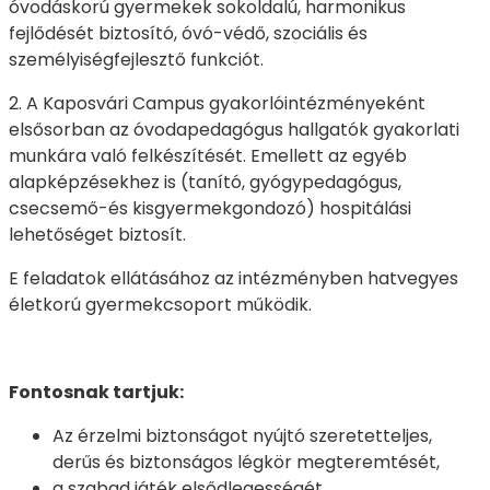
óvodáskorú gyermekek sokoldalú, harmonikus
fejlődését biztosító, óvó-védő, szociális és
személyiségfejlesztő funkciót.
2. A Kaposvári Campus gyakorlóintézményeként
elsősorban az óvodapedagógus hallgatók gyakorlati
munkára való felkészítését. Emellett az egyéb
alapképzésekhez is (tanító, gyógypedagógus,
csecsemő-és kisgyermekgondozó) hospitálási
lehetőséget biztosít.
E feladatok ellátásához az intézményben hatvegyes
életkorú gyermekcsoport működik.
Fontosnak tartjuk:
Az érzelmi biztonságot nyújtó szeretetteljes,
derűs és biztonságos légkör megteremtését,
a szabad játék elsődlegességét,