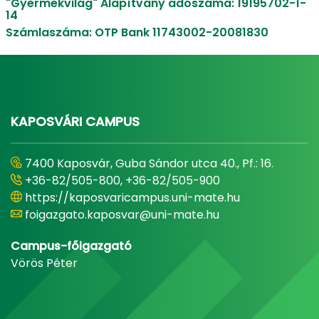
"Gyermekvilág" Alapítvány adószáma: 19195702-1-
14
Számlaszáma: OTP Bank 11743002-20081830
KAPOSVÁRI CAMPUS
7400 Kaposvár, Guba Sándor utca 40., Pf.: 16.
+36-82/505-800, +36-82/505-900
https://kaposvaricampus.uni-mate.hu
foigazgato.kaposvar@uni-mate.hu
Campus-főigazgató
Vörös Péter