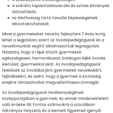
a sokrétű tapasztalatszerzés és színes élmények
biztosítását,
az élethosszig tartó tanulás képességeinek
kibontakoztatását.
Mivel a gyermekeket nevelni, fejleszteni 7 éves korig
lehet a legjobban, ezért az óvodapedagógusok és a
nevelőmunkát segítő alkalmazottak legnagyobb
feladata, hogy a rájuk bízott gyermekek
egészségesen, harmonikusan, boldogan éljék óvodai
életüket, gyermekkorukat. Az óvodapedagógusok
felelősek az óvodába járó gyermekek neveléséért,
fejlődéséért, és azért, hogy a gyermek a közösség
erejére támaszkodva megvalósíthassa önmagát.
Az óvodapedagógusok tevékenységének
középpontjában a gyermek, és annak mindenekfelett
való érdeke áll. Fontos számunkra a szociálisan
hátrányos helyzetű, és a kiemelt figyelmet igénylő