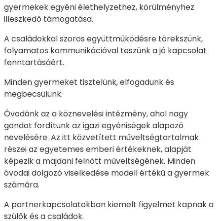
gyermekek egyéni élethelyzethez, körülményhez
illeszkedő támogatása.
A családokkal szoros együttműködésre törekszünk,
folyamatos kommunikációval teszünk a jó kapcsolat
fenntartásáért.
Minden gyermeket tisztelünk, elfogadunk és
megbecsülünk.
Óvodánk az a köznevelési intézmény, ahol nagy
gondot fordítunk az igazi egyéniségek alapozó
nevelésére. Az itt közvetített műveltségtartalmak
részei az egyetemes emberi értékeknek, alapját
képezik a majdani felnőtt műveltségének. Minden
óvodai dolgozó viselkedése modell értékű a gyermek
számára.
A partnerkapcsolatokban kiemelt figyelmet kapnak a
szülők és a családok.