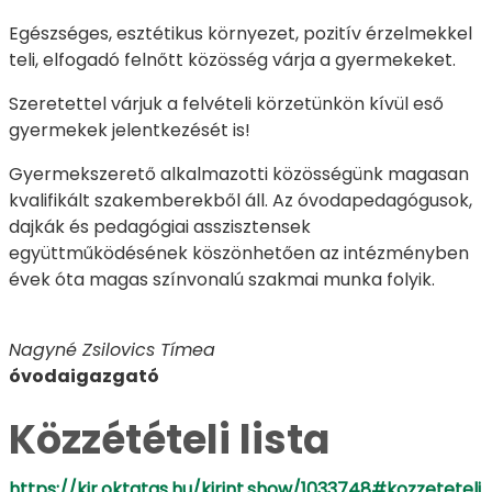
Egészséges, esztétikus környezet, pozitív érzelmekkel
teli, elfogadó felnőtt közösség várja a gyermekeket.
Szeretettel várjuk a felvételi körzetünkön kívül eső
gyermekek jelentkezését is!
Gyermekszerető alkalmazotti közösségünk magasan
kvalifikált szakemberekből áll. Az óvodapedagógusok,
dajkák és pedagógiai asszisztensek
együttműködésének köszönhetően az intézményben
évek óta magas színvonalú szakmai munka folyik.
Nagyné Zsilovics Tímea
óvodaigazgató
Közzétételi lista
https://kir.oktatas.hu/kirint.show/1033748#kozzeteteli