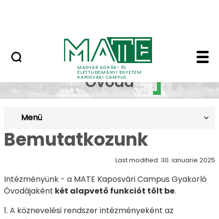
Skip to Main Content
MATE Szabadegyetem
Gyakorló Óvoda - Ka
Gyakorló
MAGYAR AGRÁR- ÉS
ÉLETTUDOMÁNYI EGYETEM
Óvoda
KAPOSVÁRI CAMPUS
Menü
Bemutatkozunk
Last modified: 30. ianuarie 2025
Intézményünk - a MATE Kaposvári Campus Gyakorló
Óvodájaként
két alapvető funkciót tölt be
.
1. A köznevelési rendszer intézményeként az