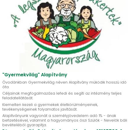
"Gyermekvilág" Alapítvány
Óvodánkban Gyermekvilág néven Alapítvány működik hosszú idő
óta.
Céljainak megfogalmazása lefedi és segíti az intézmény teljes
feladatellátását.
Kiemelten kezeli a gyermekek életkörülményeinek,
tevékenységeinek folyamatos javítását.
Alapítványunk vagyonát a személyjövedelem adó 1% - ának
befizetésével, valamint a hagyományos őszi Szülők - Nevelők báli
bevételéből gyarapítja.