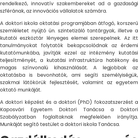
rendelkező, innovatív szakembereket ad a gazdasági
szférának, az innovációs vállalatok számára.
A doktori iskola oktatási programjában átfogó, korszerű
szemléletet nyújtó ún. szintetizáló tantárgyak, illetve a
kutatói eszköztár lényeges elemei szerepelnek. Az itt
tanulmányokat folytatók bekapcsolódnak az érdemi
kutatómunkába, javítják ezzel az intézmény kutatási
teljesítményét, a kutatási infrastruktúra hatékony és
magas színvonalú kihasználását. A legjobbak az
oktatásba is bevonhatók, ami segíti személyiségük,
szakmai látókörük fejlesztését, valamint az egyetem
oktató munkáját.
A doktori képzést és a doktori (PhD) fokozatszerzést a
Kaposvári Egyetem Doktori Tanácsa a Doktori
Szabályzatban foglaltaknak megfelelően irányítja.
Munkáját segítő testület a doktori iskola Tanácsa.