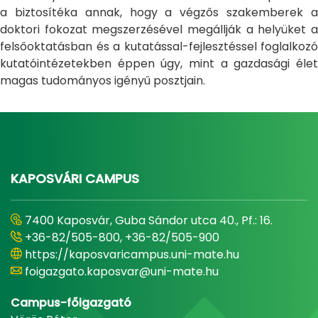
a biztosítéka annak, hogy a végzős szakemberek a
doktori fokozat megszerzésével megállják a helyüket a
felsőoktatásban és a kutatással-fejlesztéssel foglalkozó
kutatóintézetekben éppen úgy, mint a gazdasági élet
magas tudományos igényű posztjain.
KAPOSVÁRI CAMPUS
7400 Kaposvár, Guba Sándor utca 40., Pf.: 16.
+36-82/505-800, +36-82/505-900
https://kaposvaricampus.uni-mate.hu
foigazgato.kaposvar@uni-mate.hu
Campus-főigazgató