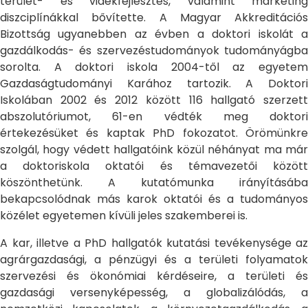
terület- és vidékfejlesztés, valamint marketing
diszciplínákkal bővítette. A Magyar Akkreditációs
Bizottság ugyanebben az évben a doktori iskolát a
gazdálkodás- és szervezéstudományok tudományágba
sorolta. A doktori iskola 2004-től az egyetem
Gazdaságtudományi Karához tartozik. A Doktori
Iskolában 2002 és 2012 között 116 hallgató szerzett
abszolutóriumot, 61-en védték meg doktori
értekezésüket és kaptak PhD fokozatot. Örömünkre
szolgál, hogy védett hallgatóink közül néhányat ma már
a doktoriskola oktatói és témavezetői között
köszönthetünk. A kutatómunka irányításába
bekapcsolódnak más karok oktatói és a tudományos
közélet egyetemen kívüli jeles szakemberei is.
A kar, illetve a PhD hallgatók kutatási tevékenysége az
agrárgazdasági, a pénzügyi és a területi folyamatok
szervezési és ökonómiai kérdéseire, a területi és
gazdasági versenyképesség, a globalizálódás, a