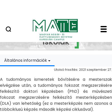
Ugrás a fő tartalomhoz
MATE Szabadegyetem
Doktori Iskolák - Ka
Doktori
MAGYAR AGRÁR- ÉS
ÉLETTUDOMÁNYI EGYETEM
Iskolák
KAPOSVÁRI CAMPUS
Általános információk
Utolsó frissítés: 2021 szeptember 27.
A tudományos ismeretek bővítésére a mesterszak
elvégzése után, a tudományos fokozat megszerzésére
felkészítő doktori képzésben (PhD) és művészeti
fokozat megszerzésére felkészítő mesterképzésben
(DLA) van lehetőség (ez a mesterképzés nem azonos a
többciklusú képzés második képzési ciklusával).