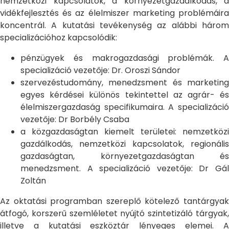
nemzetközi kapcsolatok, a környezetgazdálkodás, a
vidékfejlesztés és az élelmiszer marketing problémáira
koncentrál. A kutatási tevékenység az alábbi három
specializációhoz kapcsolódik:
pénzügyek és makrogazdasági problémák. A
specializáció vezetője: Dr. Oroszi Sándor
szervezéstudomány, menedzsment és marketing
egyes kérdései különös tekintettel az agrár- és
élelmiszergazdaság specifikumaira. A specializáció
vezetője: Dr Borbély Csaba
a közgazdaságtan kiemelt területei: nemzetközi
gazdálkodás, nemzetközi kapcsolatok, regionális
gazdaságtan, környezetgazdaságtan és
menedzsment. A specializáció vezetője: Dr Gál
Zoltán
Az oktatási programban szereplő kötelező tantárgyak
átfogó, korszerű szemléletet nyújtó szintetizáló tárgyak,
illetve a kutatási eszköztár lényeges elemei. A