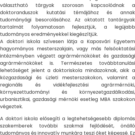
választható tárgyak szorosan kapcsolódnak a
doktoranduszok kutatási témájához és annak
tudományági besorolásához. Az oktatott tantárgyak
tartalmát folyamatosan fejlesztjük, a legújabb
tudományos eredményekkel kiegészítjük.
A doktori iskola szívesen látja a Kaposvári Egyetem
hagyományos mesterszakjain, vagy más felsőoktatási
intézményben végzett agrármérnököket és gazdasági
agrármérnököket is. Természetes továbbtanulási
lehetőséget jelent a doktoriskola mindazoknak, akik a
közgazdasági és üzleti mesterszakokon, valamint a
regionális és vidékfejlesztési agrármérnöki,
környezettudományi és környezetgazdálkodási,
urbanisztikai, gazdasági mérnöki esetleg MBA szakokon
végeztek.
A doktori iskola elősegíti a legtehetségesebb diplomás
szakemberek további szakmai fejlődését, önálló
tudományos és innovatív munkára teszi őket képessé. Ez