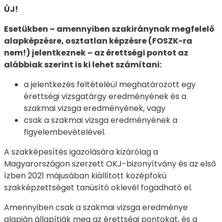
ÚJ!
Esetükben – amennyiben szakiránynak megfelelő
alapképzésre, osztatlan képzésre (FOSZK-ra
nem!) jelentkeznek – az érettségi pontot az
alábbiak szerint is ki lehet számítani:
a jelentkezés feltételéül meghatározott egy
érettségi vizsgatárgy eredményének és a
szakmai vizsga eredményének, vagy
csak a szakmai vizsga eredményének a
figyelembevételével.
A szakképesítés igazolására kizárólag a
Magyarországon szerzett OKJ-bizonyítvány és az első
ízben 2021 májusában kiállított középfokú
szakképzettséget tanúsító oklevél fogadható el.
Amennyiben csak a szakmai vizsga eredménye
alapján állapítják meg az érettségi pontokat, és a