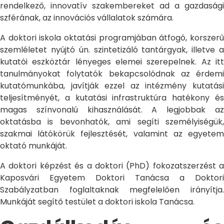
rendelkező, innovatív szakembereket ad a gazdasági
szférának, az innovációs vállalatok számára.
A doktori iskola oktatási programjában átfogó, korszerű
szemléletet nyújtó ún. szintetizáló tantárgyak, illetve a
kutatói eszköztár lényeges elemei szerepelnek. Az itt
tanulmányokat folytatók bekapcsolódnak az érdemi
kutatómunkába, javítják ezzel az intézmény kutatási
teljesítményét, a kutatási infrastruktúra hatékony és
magas színvonalú kihasználását. A legjobbak az
oktatásba is bevonhatók, ami segíti személyiségük,
szakmai látókörük fejlesztését, valamint az egyetem
oktató munkáját.
A doktori képzést és a doktori (PhD) fokozatszerzést a
Kaposvári Egyetem Doktori Tanácsa a Doktori
Szabályzatban foglaltaknak megfelelően irányítja.
Munkáját segítő testület a doktori iskola Tanácsa.