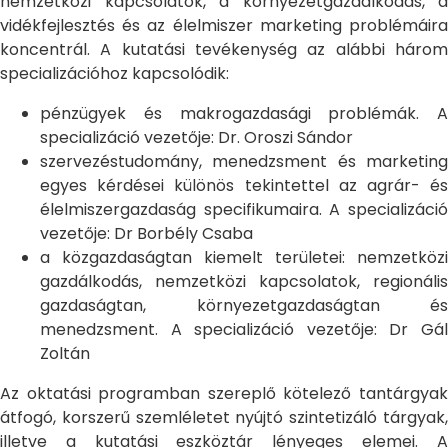
nemzetközi kapcsolatok, a környezetgazdálkodás, a
vidékfejlesztés és az élelmiszer marketing problémáira
koncentrál. A kutatási tevékenység az alábbi három
specializációhoz kapcsolódik:
pénzügyek és makrogazdasági problémák. A
specializáció vezetője: Dr. Oroszi Sándor
szervezéstudomány, menedzsment és marketing
egyes kérdései különös tekintettel az agrár- és
élelmiszergazdaság specifikumaira. A specializáció
vezetője: Dr Borbély Csaba
a közgazdaságtan kiemelt területei: nemzetközi
gazdálkodás, nemzetközi kapcsolatok, regionális
gazdaságtan, környezetgazdaságtan és
menedzsment. A specializáció vezetője: Dr Gál
Zoltán
Az oktatási programban szereplő kötelező tantárgyak
átfogó, korszerű szemléletet nyújtó szintetizáló tárgyak,
illetve a kutatási eszköztár lényeges elemei. A