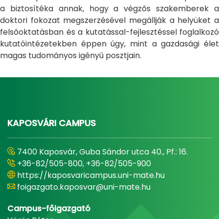
a biztosítéka annak, hogy a végzős szakemberek a
doktori fokozat megszerzésével megállják a helyüket a
felsőoktatásban és a kutatással-fejlesztéssel foglalkozó
kutatóintézetekben éppen úgy, mint a gazdasági élet
magas tudományos igényű posztjain.
KAPOSVÁRI CAMPUS
7400 Kaposvár, Guba Sándor utca 40., Pf.: 16.
+36-82/505-800, +36-82/505-900
https://kaposvaricampus.uni-mate.hu
foigazgato.kaposvar@uni-mate.hu
Campus-főigazgató