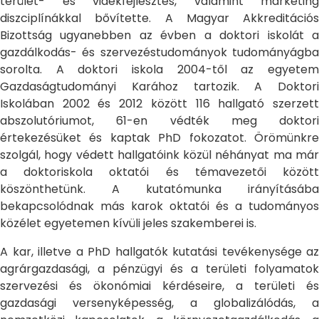
terület- és vidékfejlesztés, valamint marketing
diszciplínákkal bővítette. A Magyar Akkreditációs
Bizottság ugyanebben az évben a doktori iskolát a
gazdálkodás- és szervezéstudományok tudományágba
sorolta. A doktori iskola 2004-től az egyetem
Gazdaságtudományi Karához tartozik. A Doktori
Iskolában 2002 és 2012 között 116 hallgató szerzett
abszolutóriumot, 61-en védték meg doktori
értekezésüket és kaptak PhD fokozatot. Örömünkre
szolgál, hogy védett hallgatóink közül néhányat ma már
a doktoriskola oktatói és témavezetői között
köszönthetünk. A kutatómunka irányításába
bekapcsolódnak más karok oktatói és a tudományos
közélet egyetemen kívüli jeles szakemberei is.
A kar, illetve a PhD hallgatók kutatási tevékenysége az
agrárgazdasági, a pénzügyi és a területi folyamatok
szervezési és ökonómiai kérdéseire, a területi és
gazdasági versenyképesség, a globalizálódás, a