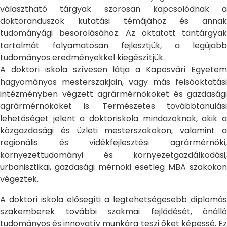
választható tárgyak szorosan kapcsolódnak a
doktoranduszok kutatási témájához és annak
tudományági besorolásához. Az oktatott tantárgyak
tartalmát folyamatosan fejlesztjük, a legújabb
tudományos eredményekkel kiegészítjük.
A doktori iskola szívesen látja a Kaposvári Egyetem
hagyományos mesterszakjain, vagy más felsőoktatási
intézményben végzett agrármérnököket és gazdasági
agrármérnököket is. Természetes továbbtanulási
lehetőséget jelent a doktoriskola mindazoknak, akik a
közgazdasági és üzleti mesterszakokon, valamint a
regionális és vidékfejlesztési agrármérnöki,
környezettudományi és környezetgazdálkodási,
urbanisztikai, gazdasági mérnöki esetleg MBA szakokon
végeztek.
A doktori iskola elősegíti a legtehetségesebb diplomás
szakemberek további szakmai fejlődését, önálló
tudományos és innovatív munkára teszi őket képessé. Ez