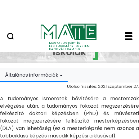
Ugrás a fő tartalomhoz
MATE Szabadegyetem
Doktori Iskolák - Ka
Doktori
MAGYAR AGRÁR- ÉS
ÉLETTUDOMÁNYI EGYETEM
Iskolák
KAPOSVÁRI CAMPUS
Általános információk
Utolsó frissítés: 2021 szeptember 27.
A tudományos ismeretek bővítésére a mesterszak
elvégzése után, a tudományos fokozat megszerzésére
felkészítő doktori képzésben (PhD) és művészeti
fokozat megszerzésére felkészítő mesterképzésben
(DLA) van lehetőség (ez a mesterképzés nem azonos a
többciklusú képzés második képzési ciklusával).