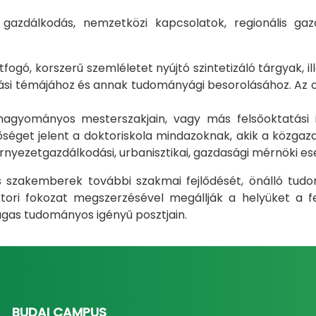
i gazdálkodás, nemzetközi kapcsolatok, regionális 
gó, korszerű szemléletet nyújtó szintetizáló tárgyak, il
i témájához és annak tudományági besorolásához. Az okt
m hagyományos mesterszakjain, vagy más felsőoktatás
éget jelent a doktoriskola mindazoknak, akik a közgazda
rnyezetgazdálkodási, urbanisztikai, gazdasági mérnöki e
ás szakemberek további szakmai fejlődését, önálló tud
ri fokozat megszerzésével megállják a helyüket a fel
gas tudományos igényű posztjain.
BUDAI CAMPUS