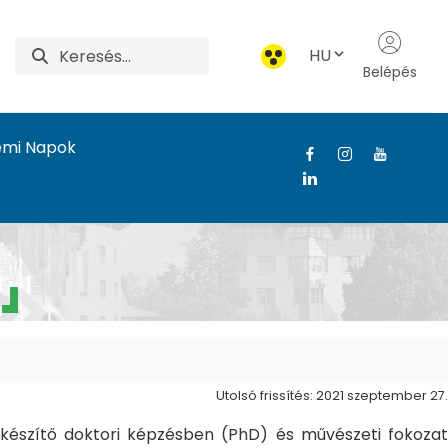
HU
Belépés
emi Napok
Utolsó frissítés: 2021 szeptember 27.
észítő doktori képzésben (PhD) és művészeti fokozat