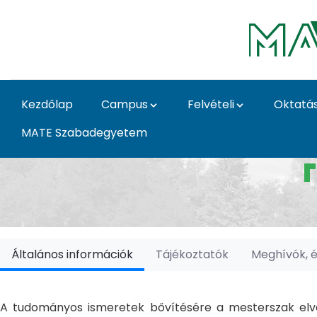
Ugrás a fő tartalomhoz
Kezdőlap
Campus
Felvételi
Oktatá
MATE Szabadegyetem
Doktori Iskolák - Ka
Általános információk
Tájékoztatók
Meghívók, 
A tudományos ismeretek bővítésére a mesterszak elvé