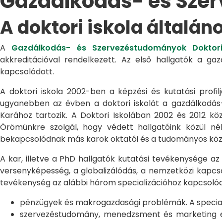
Gazdálkodás- és Sze
A doktori iskola általán
A
Gazdálkodás- és Szervezéstudományok Doktori
akkreditációval rendelkezett. Az első hallgatók a g
kapcsolódott.
A doktori iskola 2002-ben a képzési és kutatási profilj
ugyanebben az évben a doktori iskolát a gazdálkodá
Karához tartozik. A Doktori Iskolában 2002 és 2012 kö
Örömünkre szolgál, hogy védett hallgatóink közül n
bekapcsolódnak más karok oktatói és a tudományos közél
A kar, illetve a PhD hallgatók kutatási tevékenysége az
versenyképesség, a globalizálódás, a nemzetközi kapcso
tevékenység az alábbi három specializációhoz kapcsolód
pénzügyek és makrogazdasági problémák. A speciali
szervezéstudomány, menedzsment és marketing egye