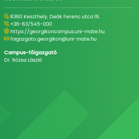
8360 Keszthely, Deák Ferenc utca 16.
+36-83/545-000
https://georgikoncampus.uni-mate.hu
foigazgato.georgikon@uni-mate.hu
Campus-főigazgató
Dr. Rózsa László