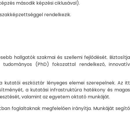
pzés második képzési ciklusával).
 szakképzettséggel rendelkezik.
bb hallgatók szakmai és szellemi fejlődését. Biztosítj
 tudományos (PhD) fokozattal rendelkező, innovatív
 a kutatói eszköztár lényeges elemei szerepelnek. Az itt
sítményét, a kutatási infrastruktúra hatékony és magas
jlesztését, valamint az egyetem oktató munkáját.
ban foglaltaknak megfelelően irányítja. Munkáját segítő