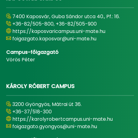
7400 Kaposvár, Guba Sándor utca 40., Pf.: 16.
+36-82/505-800, +36-82/505-900
https://kaposvaricampus.uni-mate.hu
foigazgato.kaposvar@uni-mate.hu
Campus-főigazgató
Vörös Péter
KÁROLY RÓBERT CAMPUS
3200 Gyöngyös, Mátrai út 36.
+36-37/518-300
https://karolyrobertcampus.uni-mate.hu
foigazgato.gyongyos@uni-mate.hu