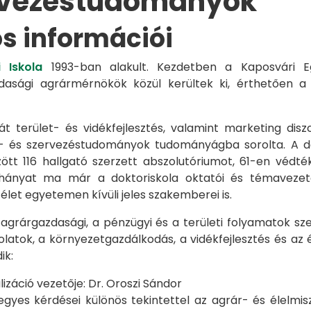
rvezéstudományok
os információi
 Iskola
1993-ban alakult. Kezdetben a Kaposvári Eg
azdasági agrármérnökök közül kerültek ki, érthetően 
át terület- és vidékfejlesztés, valamint marketing disz
s- és szervezéstudományok tudományágba sorolta. A d
zött 116 hallgató szerzett abszolutóriumot, 61-en véd
éhányat ma már a doktoriskola oktatói és témavezet
et egyetemen kívüli jeles szakemberei is.
 agrárgazdasági, a pénzügyi és a területi folyamatok sze
latok, a környezetgazdálkodás, a vidékfejlesztés és az 
ik:
záció vezetője: Dr. Oroszi Sándor
s kérdései különös tekintettel az agrár- és élelmisze