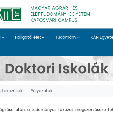
MAGYAR AGRÁR- ÉS
ÉLETTUDOMÁNYI EGYETEM
KAPOSVÁRI CAMPUS
s
Hallgatói élet
Tudomány
KÁN Egyet
posvári Campus
Doktori Iskolák
értekezések
Pályázatok
gzése után, a tudományos fokozat megszerzésére felk