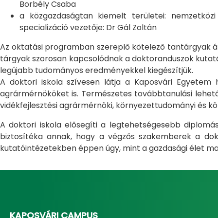
Borbély Csaba
a közgazdaságtan kiemelt területei: nemzetköz
specializáció vezetője: Dr Gál Zoltán
Az oktatási programban szereplő kötelező tantárgyak átfo
tárgyak szorosan kapcsolódnak a doktoranduszok kutatás
legújabb tudományos eredményekkel kiegészítjük.
A doktori iskola szívesen látja a Kaposvári Egyete
agrármérnököket is. Természetes továbbtanulási lehetős
vidékfejlesztési agrármérnöki, környezettudományi és kö
A doktori iskola elősegíti a legtehetségesebb diplom
biztosítéka annak, hogy a végzős szakemberek a dokto
kutatóintézetekben éppen úgy, mint a gazdasági élet ma
KAPOSVÁRI CAMPUS