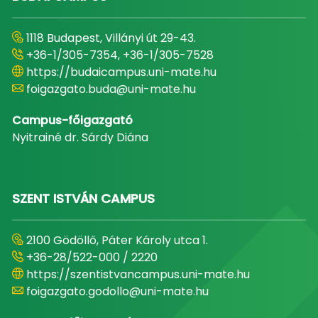
1118 Budapest, Villányi út 29-43.
+36-1/305-7354, +36-1/305-7528
https://budaicampus.uni-mate.hu
foigazgato.buda@uni-mate.hu
Campus-főigazgató
Nyitrainé dr. Sárdy Diána
SZENT ISTVÁN CAMPUS
2100 Gödöllő, Páter Károly utca 1.
+36-28/522-000 / 2220
https://szentistvancampus.uni-mate.hu
foigazgato.godollo@uni-mate.hu