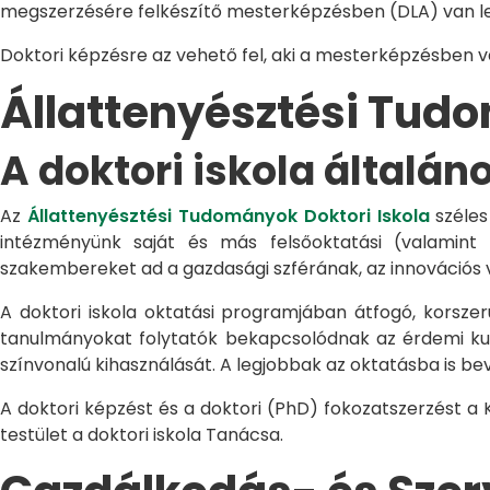
megszerzésére felkészítő mesterképzésben (DLA) van le
Doktori képzésre az vehető fel, aki a mesterképzésben 
Állattenyésztési Tu
A doktori iskola általán
Az
Állattenyésztési Tudományok Doktori Iskola
széles
intézményünk saját és más felsőoktatási (valamint
szakembereket ad a gazdasági szférának, az innovációs 
A doktori iskola oktatási programjában átfogó, korszerű
tanulmányokat folytatók bekapcsolódnak az érdemi kuta
színvonalú kihasználását. A legjobbak az oktatásba is be
A doktori képzést és a doktori (PhD) fokozatszerzést a
testület a doktori iskola Tanácsa.