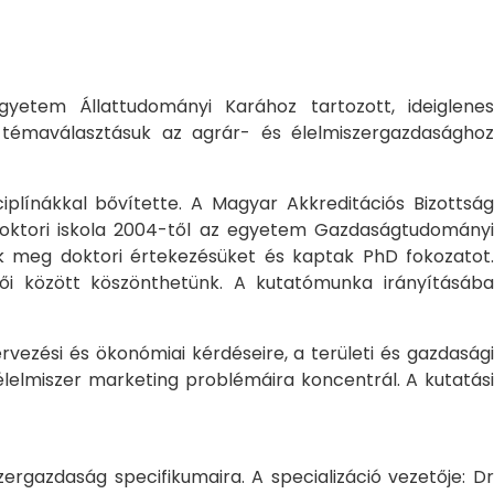
yetem Állattudományi Karához tartozott, ideiglene
a témaválasztásuk az agrár- és élelmiszergazdasághoz
ciplínákkal bővítette. A Magyar Akkreditációs Bizottság
oktori iskola 2004-től az egyetem Gazdaságtudományi
ték meg doktori értekezésüket és kaptak PhD fokozatot.
ői között köszönthetünk. A kutatómunka irányításába
rvezési és ökonómiai kérdéseire, a területi és gazdasági
élelmiszer marketing problémáira koncentrál. A kutatási
rgazdaság specifikumaira. A specializáció vezetője: Dr