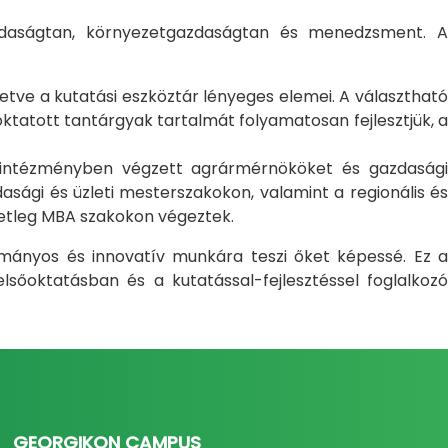
gazdaságtan, környezetgazdaságtan és menedzsment. A
letve a kutatási eszköztár lényeges elemei. A választható
atott tantárgyak tartalmát folyamatosan fejlesztjük, a
i intézményben végzett agrármérnököket és gazdasági
sági és üzleti mesterszakokon, valamint a regionális és
setleg MBA szakokon végeztek.
ományos és innovatív munkára teszi őket képessé. Ez a
sőoktatásban és a kutatással-fejlesztéssel foglalkozó
GEORGIKON CAMPUS