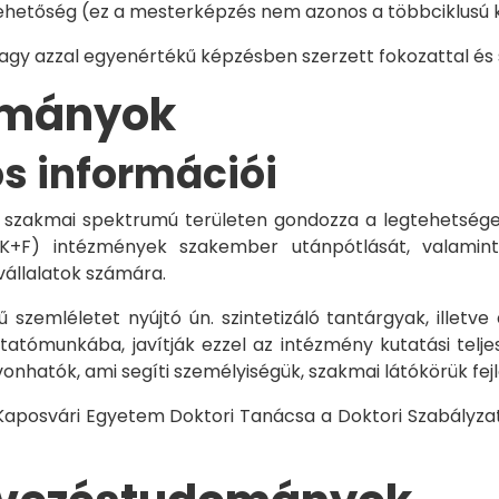
hetőség (ez a mesterképzés nem azonos a többciklusú ké
vagy azzal egyenértékű képzésben szerzett fokozattal és
dományok
os információi
 szakmai spektrumú területen gondozza a legtehetségese
 K+F) intézmények szakember utánpótlását, valamint
vállalatok számára.
 szemléletet nyújtó ún. szintetizáló tantárgyak, illetve
tómunkába, javítják ezzel az intézmény kutatási telje
vonhatók, ami segíti személyiségük, szakmai látókörük fe
 Kaposvári Egyetem Doktori Tanácsa a Doktori Szabályzat