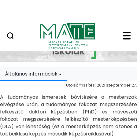
Ugrás a fő tartalomhoz
MATE Szabadegyetem
Doktori Iskolák - Ka
Doktori
MAGYAR AGRÁR- ÉS
ÉLETTUDOMÁNYI EGYETEM
Iskolák
KAPOSVÁRI CAMPUS
Általános információk
Utolsó frissítés: 2021 szeptember 27.
A tudományos ismeretek bővítésére a mesterszak
elvégzése után, a tudományos fokozat megszerzésére
felkészítő doktori képzésben (PhD) és művészeti
fokozat megszerzésére felkészítő mesterképzésben
(DLA) van lehetőség (ez a mesterképzés nem azonos a
többciklusú képzés második képzési ciklusával).