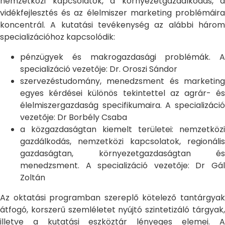
nemzetközi kapcsolatok, a környezetgazdálkodás, a
vidékfejlesztés és az élelmiszer marketing problémáira
koncentrál. A kutatási tevékenység az alábbi három
specializációhoz kapcsolódik:
pénzügyek és makrogazdasági problémák. A
specializáció vezetője: Dr. Oroszi Sándor
szervezéstudomány, menedzsment és marketing
egyes kérdései különös tekintettel az agrár- és
élelmiszergazdaság specifikumaira. A specializáció
vezetője: Dr Borbély Csaba
a közgazdaságtan kiemelt területei: nemzetközi
gazdálkodás, nemzetközi kapcsolatok, regionális
gazdaságtan, környezetgazdaságtan és
menedzsment. A specializáció vezetője: Dr Gál
Zoltán
Az oktatási programban szereplő kötelező tantárgyak
átfogó, korszerű szemléletet nyújtó szintetizáló tárgyak,
illetve a kutatási eszköztár lényeges elemei. A