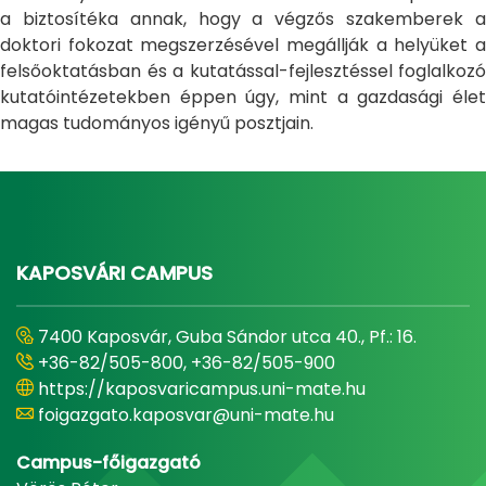
a biztosítéka annak, hogy a végzős szakemberek a
doktori fokozat megszerzésével megállják a helyüket a
felsőoktatásban és a kutatással-fejlesztéssel foglalkozó
kutatóintézetekben éppen úgy, mint a gazdasági élet
magas tudományos igényű posztjain.
KAPOSVÁRI CAMPUS
7400 Kaposvár, Guba Sándor utca 40., Pf.: 16.
+36-82/505-800, +36-82/505-900
https://kaposvaricampus.uni-mate.hu
foigazgato.kaposvar@uni-mate.hu
Campus-főigazgató