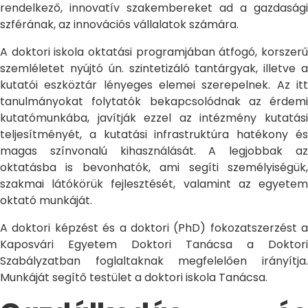
rendelkező, innovatív szakembereket ad a gazdasági
szférának, az innovációs vállalatok számára.
A doktori iskola oktatási programjában átfogó, korszerű
szemléletet nyújtó ún. szintetizáló tantárgyak, illetve a
kutatói eszköztár lényeges elemei szerepelnek. Az itt
tanulmányokat folytatók bekapcsolódnak az érdemi
kutatómunkába, javítják ezzel az intézmény kutatási
teljesítményét, a kutatási infrastruktúra hatékony és
magas színvonalú kihasználását. A legjobbak az
oktatásba is bevonhatók, ami segíti személyiségük,
szakmai látókörük fejlesztését, valamint az egyetem
oktató munkáját.
A doktori képzést és a doktori (PhD) fokozatszerzést a
Kaposvári Egyetem Doktori Tanácsa a Doktori
Szabályzatban foglaltaknak megfelelően irányítja.
Munkáját segítő testület a doktori iskola Tanácsa.