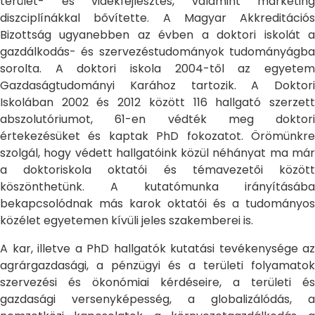
terület- és vidékfejlesztés, valamint marketing
diszciplínákkal bővítette. A Magyar Akkreditációs
Bizottság ugyanebben az évben a doktori iskolát a
gazdálkodás- és szervezéstudományok tudományágba
sorolta. A doktori iskola 2004-től az egyetem
Gazdaságtudományi Karához tartozik. A Doktori
Iskolában 2002 és 2012 között 116 hallgató szerzett
abszolutóriumot, 61-en védték meg doktori
értekezésüket és kaptak PhD fokozatot. Örömünkre
szolgál, hogy védett hallgatóink közül néhányat ma már
a doktoriskola oktatói és témavezetői között
köszönthetünk. A kutatómunka irányításába
bekapcsolódnak más karok oktatói és a tudományos
közélet egyetemen kívüli jeles szakemberei is.
A kar, illetve a PhD hallgatók kutatási tevékenysége az
agrárgazdasági, a pénzügyi és a területi folyamatok
szervezési és ökonómiai kérdéseire, a területi és
gazdasági versenyképesség, a globalizálódás, a