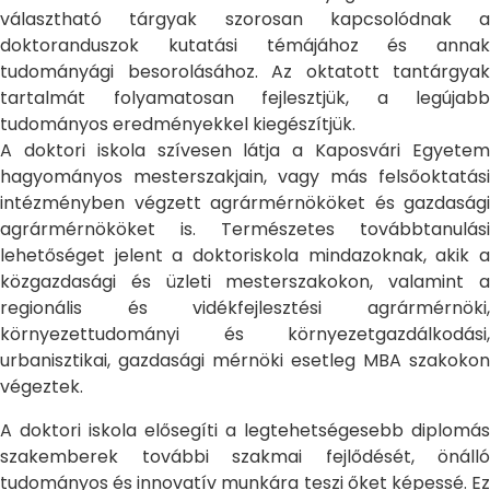
választható tárgyak szorosan kapcsolódnak a
doktoranduszok kutatási témájához és annak
tudományági besorolásához. Az oktatott tantárgyak
tartalmát folyamatosan fejlesztjük, a legújabb
tudományos eredményekkel kiegészítjük.
A doktori iskola szívesen látja a Kaposvári Egyetem
hagyományos mesterszakjain, vagy más felsőoktatási
intézményben végzett agrármérnököket és gazdasági
agrármérnököket is. Természetes továbbtanulási
lehetőséget jelent a doktoriskola mindazoknak, akik a
közgazdasági és üzleti mesterszakokon, valamint a
regionális és vidékfejlesztési agrármérnöki,
környezettudományi és környezetgazdálkodási,
urbanisztikai, gazdasági mérnöki esetleg MBA szakokon
végeztek.
A doktori iskola elősegíti a legtehetségesebb diplomás
szakemberek további szakmai fejlődését, önálló
tudományos és innovatív munkára teszi őket képessé. Ez