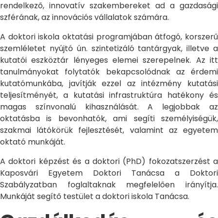
rendelkező, innovatív szakembereket ad a gazdasági
szférának, az innovációs vállalatok számára.
A doktori iskola oktatási programjában átfogó, korszerű
szemléletet nyújtó ún. szintetizáló tantárgyak, illetve a
kutatói eszköztár lényeges elemei szerepelnek. Az itt
tanulmányokat folytatók bekapcsolódnak az érdemi
kutatómunkába, javítják ezzel az intézmény kutatási
teljesítményét, a kutatási infrastruktúra hatékony és
magas színvonalú kihasználását. A legjobbak az
oktatásba is bevonhatók, ami segíti személyiségük,
szakmai látókörük fejlesztését, valamint az egyetem
oktató munkáját.
A doktori képzést és a doktori (PhD) fokozatszerzést a
Kaposvári Egyetem Doktori Tanácsa a Doktori
Szabályzatban foglaltaknak megfelelően irányítja.
Munkáját segítő testület a doktori iskola Tanácsa.