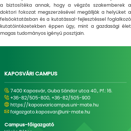
a biztosítéka annak, hogy a végzős szakemberek a
doktori fokozat megszerzésével megállják a helyüket a
felsőoktatásban és a kutatással-fejlesztéssel foglalkozó
kutatóintézetekben éppen úgy, mint a gazdasági élet
magas tudományos igényű posztjain.
KAPOSVÁRI CAMPUS
7400 Kaposvár, Guba Sándor utca 40., Pf.: 16.
+36-82/505-800, +36-82/505-900
https://kaposvaricampus.uni-mate.hu
foigazgato.kaposvar@uni-mate.hu
Campus-főigazgató