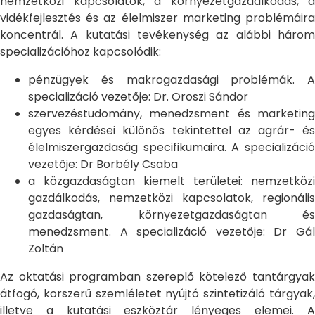
nemzetközi kapcsolatok, a környezetgazdálkodás, a
vidékfejlesztés és az élelmiszer marketing problémáira
koncentrál. A kutatási tevékenység az alábbi három
specializációhoz kapcsolódik:
pénzügyek és makrogazdasági problémák. A
specializáció vezetője: Dr. Oroszi Sándor
szervezéstudomány, menedzsment és marketing
egyes kérdései különös tekintettel az agrár- és
élelmiszergazdaság specifikumaira. A specializáció
vezetője: Dr Borbély Csaba
a közgazdaságtan kiemelt területei: nemzetközi
gazdálkodás, nemzetközi kapcsolatok, regionális
gazdaságtan, környezetgazdaságtan és
menedzsment. A specializáció vezetője: Dr Gál
Zoltán
Az oktatási programban szereplő kötelező tantárgyak
átfogó, korszerű szemléletet nyújtó szintetizáló tárgyak,
illetve a kutatási eszköztár lényeges elemei. A