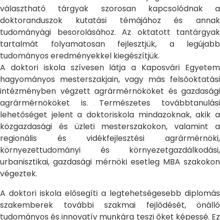
választható tárgyak szorosan kapcsolódnak a
doktoranduszok kutatási témájához és annak
tudományági besorolásához. Az oktatott tantárgyak
tartalmát folyamatosan fejlesztjük, a legújabb
tudományos eredményekkel kiegészítjük.
A doktori iskola szívesen látja a Kaposvári Egyetem
hagyományos mesterszakjain, vagy más felsőoktatási
intézményben végzett agrármérnököket és gazdasági
agrármérnököket is. Természetes továbbtanulási
lehetőséget jelent a doktoriskola mindazoknak, akik a
közgazdasági és üzleti mesterszakokon, valamint a
regionális és vidékfejlesztési agrármérnöki,
környezettudományi és környezetgazdálkodási,
urbanisztikai, gazdasági mérnöki esetleg MBA szakokon
végeztek.
A doktori iskola elősegíti a legtehetségesebb diplomás
szakemberek további szakmai fejlődését, önálló
tudományos és innovatív munkára teszi őket képessé. Ez