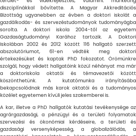
terület- és vidékfejlesztés, valamint marketing
diszciplínákkal bővítette. A Magyar Akkreditációs
Bizottság ugyanebben az évben a doktori iskolát a
gazdálkodás- és szervezéstudományok tudományágba
sorolta. A doktori iskola 2004-től az egyetem
Gazdaságtudományi Karához tartozik. A Doktori
Iskolában 2002 és 2012 között 116 hallgató szerzett
abszolutóriumot, 61-en védték meg doktori
értekezésüket és kaptak PhD fokozatot. Örömünkre
szolgál, hogy védett hallgatóink közül néhányat ma már
a doktoriskola oktatói és témavezetői között
köszönthetünk. A kutatómunka irányításába
bekapcsolódnak más karok oktatói és a tudományos
közélet egyetemen kívüli jeles szakemberei is.
A kar, illetve a PhD hallgatók kutatási tevékenysége az
agrárgazdasági, a pénzügyi és a területi folyamatok
szervezési és ökonómiai kérdéseire, a területi és
gazdasági versenyképesség, a globalizálódás, a