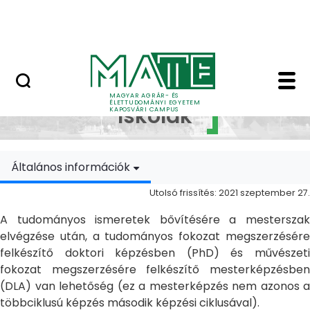
Ugrás a fő tartalomhoz
MATE Szabadegyetem
Doktori Iskolák - Ka
Doktori
MAGYAR AGRÁR- ÉS
ÉLETTUDOMÁNYI EGYETEM
Iskolák
KAPOSVÁRI CAMPUS
Általános információk
Utolsó frissítés: 2021 szeptember 27.
A tudományos ismeretek bővítésére a mesterszak
elvégzése után, a tudományos fokozat megszerzésére
felkészítő doktori képzésben (PhD) és művészeti
fokozat megszerzésére felkészítő mesterképzésben
(DLA) van lehetőség (ez a mesterképzés nem azonos a
többciklusú képzés második képzési ciklusával).