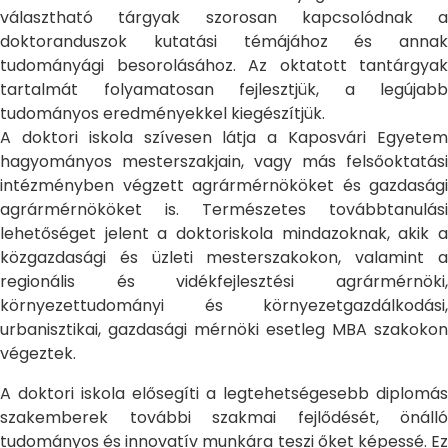
választható tárgyak szorosan kapcsolódnak a
doktoranduszok kutatási témájához és annak
tudományági besorolásához. Az oktatott tantárgyak
tartalmát folyamatosan fejlesztjük, a legújabb
tudományos eredményekkel kiegészítjük.
A doktori iskola szívesen látja a Kaposvári Egyetem
hagyományos mesterszakjain, vagy más felsőoktatási
intézményben végzett agrármérnököket és gazdasági
agrármérnököket is. Természetes továbbtanulási
lehetőséget jelent a doktoriskola mindazoknak, akik a
közgazdasági és üzleti mesterszakokon, valamint a
regionális és vidékfejlesztési agrármérnöki,
környezettudományi és környezetgazdálkodási,
urbanisztikai, gazdasági mérnöki esetleg MBA szakokon
végeztek.
A doktori iskola elősegíti a legtehetségesebb diplomás
szakemberek további szakmai fejlődését, önálló
tudományos és innovatív munkára teszi őket képessé. Ez