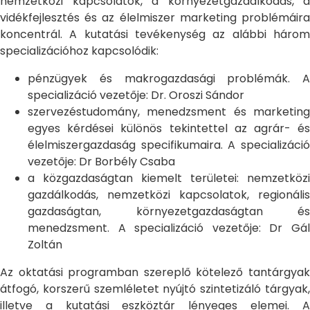
nemzetközi kapcsolatok, a környezetgazdálkodás, a
vidékfejlesztés és az élelmiszer marketing problémáira
koncentrál. A kutatási tevékenység az alábbi három
specializációhoz kapcsolódik:
pénzügyek és makrogazdasági problémák. A
specializáció vezetője: Dr. Oroszi Sándor
szervezéstudomány, menedzsment és marketing
egyes kérdései különös tekintettel az agrár- és
élelmiszergazdaság specifikumaira. A specializáció
vezetője: Dr Borbély Csaba
a közgazdaságtan kiemelt területei: nemzetközi
gazdálkodás, nemzetközi kapcsolatok, regionális
gazdaságtan, környezetgazdaságtan és
menedzsment. A specializáció vezetője: Dr Gál
Zoltán
Az oktatási programban szereplő kötelező tantárgyak
átfogó, korszerű szemléletet nyújtó szintetizáló tárgyak,
illetve a kutatási eszköztár lényeges elemei. A