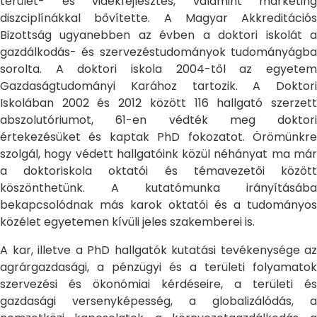
terület- és vidékfejlesztés, valamint marketing
diszciplínákkal bővítette. A Magyar Akkreditációs
Bizottság ugyanebben az évben a doktori iskolát a
gazdálkodás- és szervezéstudományok tudományágba
sorolta. A doktori iskola 2004-től az egyetem
Gazdaságtudományi Karához tartozik. A Doktori
Iskolában 2002 és 2012 között 116 hallgató szerzett
abszolutóriumot, 61-en védték meg doktori
értekezésüket és kaptak PhD fokozatot. Örömünkre
szolgál, hogy védett hallgatóink közül néhányat ma már
a doktoriskola oktatói és témavezetői között
köszönthetünk. A kutatómunka irányításába
bekapcsolódnak más karok oktatói és a tudományos
közélet egyetemen kívüli jeles szakemberei is.
A kar, illetve a PhD hallgatók kutatási tevékenysége az
agrárgazdasági, a pénzügyi és a területi folyamatok
szervezési és ökonómiai kérdéseire, a területi és
gazdasági versenyképesség, a globalizálódás, a