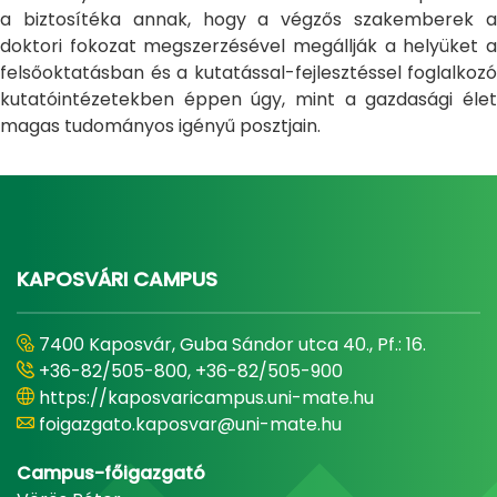
a biztosítéka annak, hogy a végzős szakemberek a
doktori fokozat megszerzésével megállják a helyüket a
felsőoktatásban és a kutatással-fejlesztéssel foglalkozó
kutatóintézetekben éppen úgy, mint a gazdasági élet
magas tudományos igényű posztjain.
KAPOSVÁRI CAMPUS
7400 Kaposvár, Guba Sándor utca 40., Pf.: 16.
+36-82/505-800, +36-82/505-900
https://kaposvaricampus.uni-mate.hu
foigazgato.kaposvar@uni-mate.hu
Campus-főigazgató