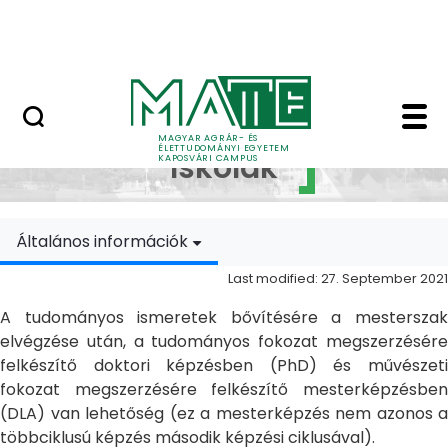
Skip to Main Content
MATE Szabadegyetem
Doktori Iskolák - Ka
Doktori
MAGYAR AGRÁR- ÉS
ÉLETTUDOMÁNYI EGYETEM
Iskolák
KAPOSVÁRI CAMPUS
Általános információk
Last modified: 27. September 2021
A tudományos ismeretek bővítésére a mesterszak
elvégzése után, a tudományos fokozat megszerzésére
felkészítő doktori képzésben (PhD) és művészeti
fokozat megszerzésére felkészítő mesterképzésben
(DLA) van lehetőség (ez a mesterképzés nem azonos a
többciklusú képzés második képzési ciklusával).