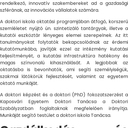
rendelkező, innovatív szakembereket ad a gazdasági
szférának, az innovációs vállalatok számára.
A doktori iskola oktatási programjában átfogó, korszerű
szemléletet nyújtó ún. szintetizáló tantárgyak, illetve a
kutatói eszköztár lényeges elemei szerepelnek. Az itt
tanulmányokat folytatók bekapcsolódnak az érdemi
kutatómunkába, javítják ezzel az intézmény kutatási
teljesítményét, a kutatási infrastruktúra hatékony és
magas színvonalú kihasználását. A legjobbak az
oktatásba is bevonhatók, ami segíti személyiségük,
szakmai látókörük fejlesztését, valamint az egyetem
oktató munkáját.
A doktori képzést és a doktori (PhD) fokozatszerzést a
Kaposvári Egyetem Doktori Tanácsa a Doktori
Szabályzatban foglaltaknak megfelelően irányítja.
Munkáját segítő testület a doktori iskola Tanácsa.