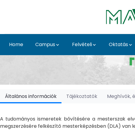
Skip to Main Content
Home
Campus
Felvételi
Oktatás
Doktori Iskolák - Ka
Általános információk
Tájékoztatók
Meghívók, 
A tudományos ismeretek bővítésére a mesterszak elvé
megszerzésére felkészítő mesterképzésben (DLA) van le