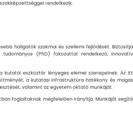
 szakképzettséggel rendelkezik.
bb hallgatók szakmai és szellemi fejlődését. Biztosítj
 tudományos (PhD) fokozattal rendelkező, innovatív
 a kutatói eszköztár lényeges elemei szerepelnek. Az itt
sítményét, a kutatási infrastruktúra hatékony és magas
jlesztését, valamint az egyetem oktató munkáját.
ban foglaltaknak megfelelően irányítja. Munkáját segítő