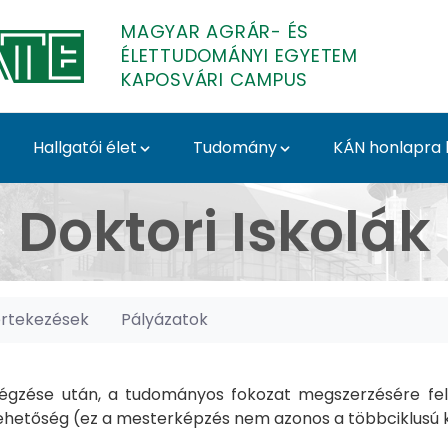
MAGYAR AGRÁR- ÉS
ÉLETTUDOMÁNYI EGYETEM
KAPOSVÁRI CAMPUS
Hallgatói élet
Tudomány
KÁN honlapra l
posvári Campus
Doktori Iskolák
értekezések
Pályázatok
gzése után, a tudományos fokozat megszerzésére felk
hetőség (ez a mesterképzés nem azonos a többciklusú ké