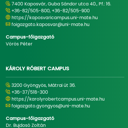
7400 Kaposvár, Guba Sándor utca 40., Pf.: 16.
+36-82/505-800, +36-82/505-900
https://kaposvaricampus.uni-mate.hu
foigazgato.kaposvar@uni-mate.hu
Campus-főigazgató
Vörös Péter
KÁROLY RÓBERT CAMPUS
3200 Gyöngyös, Mátrai út 36.
+36-37/518-300
https://karolyrobertcampus.uni-mate.hu
foigazgato.gyongyos@uni-mate.hu
Campus-főigazgató
Dr. Bujdosó Zoltán