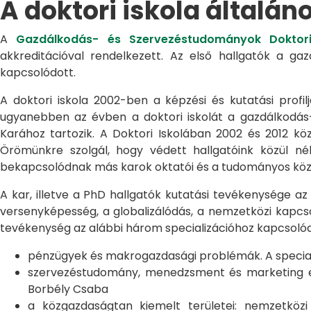
A doktori iskola általán
A
Gazdálkodás- és Szervezéstudományok Doktori
akkreditációval rendelkezett. Az első hallgatók a g
kapcsolódott.
A doktori iskola 2002-ben a képzési és kutatási profilj
ugyanebben az évben a doktori iskolát a gazdálkodá
Karához tartozik. A Doktori Iskolában 2002 és 2012 kö
Örömünkre szolgál, hogy védett hallgatóink közül n
bekapcsolódnak más karok oktatói és a tudományos közél
A kar, illetve a PhD hallgatók kutatási tevékenysége az
versenyképesség, a globalizálódás, a nemzetközi kapcso
tevékenység az alábbi három specializációhoz kapcsolód
pénzügyek és makrogazdasági problémák. A speciali
szervezéstudomány, menedzsment és marketing egye
Borbély Csaba
a közgazdaságtan kiemelt területei: nemzetköz