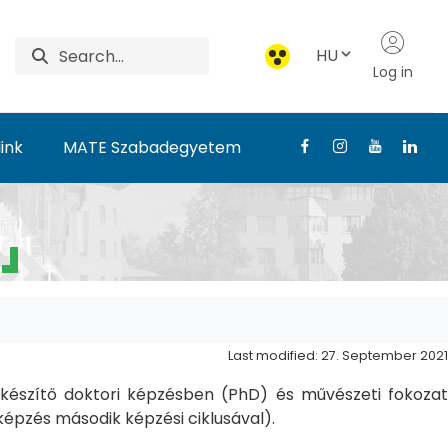
HU
Log in
ink
MATE Szabadegyetem
Last modified: 27. September 2021
észítő doktori képzésben (PhD) és művészeti fokozat
pzés második képzési ciklusával).