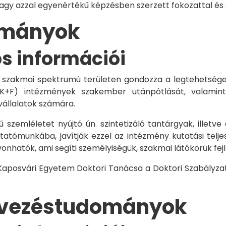
vagy azzal egyenértékű képzésben szerzett fokozattal és
dományok
os információi
 szakmai spektrumú területen gondozza a legtehetségese
 K+F) intézmények szakember utánpótlását, valamint
vállalatok számára.
 szemléletet nyújtó ún. szintetizáló tantárgyak, illetve
tómunkába, javítják ezzel az intézmény kutatási telje
vonhatók, ami segíti személyiségük, szakmai látókörük fe
 Kaposvári Egyetem Doktori Tanácsa a Doktori Szabályzat
rvezéstudományok