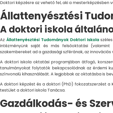
Doktori képzésre az vehető fel, aki a mesterképzésben 
Állattenyésztési Tu
A doktori iskola általán
Az
Állattenyésztési Tudományok Doktori Iskola
széles
intézményünk saját és más felsőoktatási (valamint
szakembereket ad a gazdasági szférának, az innovációs 
A doktori iskola oktatási programjában átfogó, korszerű
tanulmányokat folytatók bekapcsolódnak az érdemi kuta
színvonalú kihasználását. A legjobbak az oktatásba is be
A doktori képzést és a doktori (PhD) fokozatszerzést a
testület a doktori iskola Tanácsa.
Gazdálkodás- és Sze