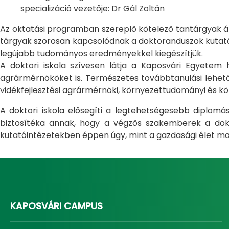
specializáció vezetője: Dr Gál Zoltán
Az oktatási programban szereplő kötelező tantárgyak átfo
tárgyak szorosan kapcsolódnak a doktoranduszok kutatás
legújabb tudományos eredményekkel kiegészítjük.
A doktori iskola szívesen látja a Kaposvári Egyete
agrármérnököket is. Természetes továbbtanulási lehetős
vidékfejlesztési agrármérnöki, környezettudományi és kö
A doktori iskola elősegíti a legtehetségesebb diplom
biztosítéka annak, hogy a végzős szakemberek a dokto
kutatóintézetekben éppen úgy, mint a gazdasági élet ma
KAPOSVÁRI CAMPUS