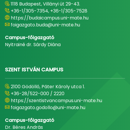
1118 Budapest, Villányi út 29-43.
+36-1/305-7354, +36-1/305-7528
https://budaicampus.uni-mate.hu
foigazgato.buda@uni-mate.hu
Campus-főigazgató
Nyitrainé dr. Sárdy Diána
SZENT ISTVÁN CAMPUS
2100 Gödöllő, Páter Károly utca 1.
+36-28/522-000 / 2220
https://szentistvancampus.uni-mate.hu
foigazgato.godollo@uni-mate.hu
Campus-főigazgató
Dr. Béres András