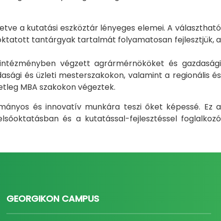
letve a kutatási eszköztár lényeges elemei. A választható
atott tantárgyak tartalmát folyamatosan fejlesztjük, a
i intézményben végzett agrármérnököket és gazdasági
sági és üzleti mesterszakokon, valamint a regionális és
setleg MBA szakokon végeztek.
ományos és innovatív munkára teszi őket képessé. Ez a
sőoktatásban és a kutatással-fejlesztéssel foglalkozó
GEORGIKON CAMPUS