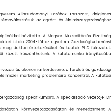
yetem Állattudományi Karához tartozott, ideiglene
a témaválasztásuk az agrár- és élelmiszergazdasághoz
ciplínákkal bővítette. A Magyar Akkreditációs Bizottság
oktori iskola 2004-től az egyetem Gazdaságtudományi
ték meg doktori értekezésüket és kaptak PhD fokozatot.
ői között köszönthetünk. A kutatómunka irányításába
rvezési és ökonómiai kérdéseire, a területi és gazdasági
élelmiszer marketing problémáira koncentrál. A kutatási
rgazdaság specifikumaira. A specializáció vezetője: Dr
gazdaságtan, környezetgazdaságtan és menedzsment. A