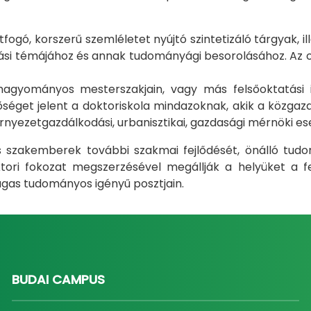
gó, korszerű szemléletet nyújtó szintetizáló tárgyak, il
i témájához és annak tudományági besorolásához. Az okt
m hagyományos mesterszakjain, vagy más felsőoktatás
éget jelent a doktoriskola mindazoknak, akik a közgazda
rnyezetgazdálkodási, urbanisztikai, gazdasági mérnöki e
ás szakemberek további szakmai fejlődését, önálló tud
ri fokozat megszerzésével megállják a helyüket a fel
gas tudományos igényű posztjain.
BUDAI CAMPUS