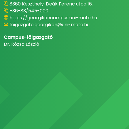
8360 Keszthely, Deák Ferenc utca 16.
+36-83/545-000
https://georgikoncampus.uni-mate.hu
foigazgato.georgikon@uni-mate.hu
Campus-főigazgató
Dr. Rózsa László