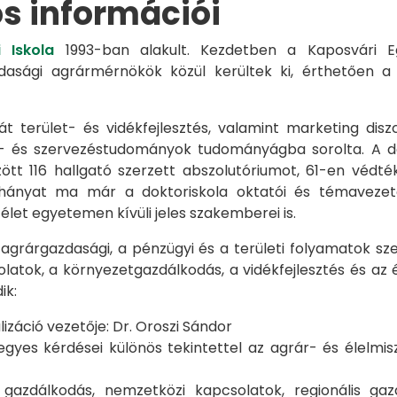
os információi
 Iskola
1993-ban alakult. Kezdetben a Kaposvári Eg
azdasági agrármérnökök közül kerültek ki, érthetően 
át terület- és vidékfejlesztés, valamint marketing disz
s- és szervezéstudományok tudományágba sorolta. A d
zött 116 hallgató szerzett abszolutóriumot, 61-en véd
éhányat ma már a doktoriskola oktatói és témavezet
et egyetemen kívüli jeles szakemberei is.
 agrárgazdasági, a pénzügyi és a területi folyamatok sze
latok, a környezetgazdálkodás, a vidékfejlesztés és az 
ik:
záció vezetője: Dr. Oroszi Sándor
s kérdései különös tekintettel az agrár- és élelmisze
i gazdálkodás, nemzetközi kapcsolatok, regionális 